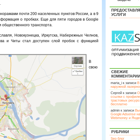
.
ПРЕДОСТАВЛ
норамами почти 200 населенных пунктов России, а в 9
УСЛУГИ
формация о пробках. Еще для пяти городов в Google
и общественного транспорта.
славля, Новокузнецка, Иркутска, Набережных Челнов,
ова и Читы стал доступен слой пробок с функцией
В
свою
СВЕЖИЕ
КОММЕНТАРИ
marta_i к записи
В
наружной лазерн
Сергей к записи
О
ссылки с профил
трастовых ресурс
бесплатно
admin к записи
Вы
Google Adsense н
Webmoney и Янде
РУБРИКИ
Seo блог