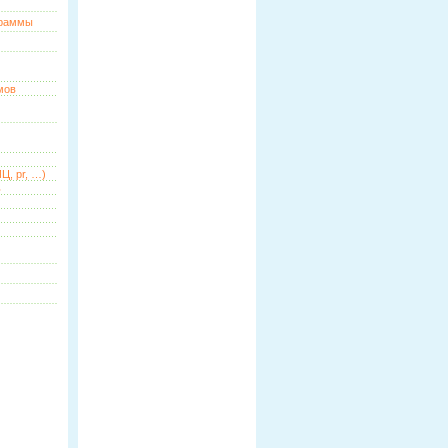
граммы
мов
Ц, pr, …)
ь