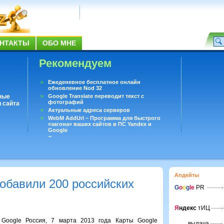
НТАКТЫ
ОБО МНЕ
Рекомендуем
Ежеденевное бесплатное онлайн
обновление Nod 32
ные
Google Translate переводит текст с
фотографий
 сайта
Актуальные адреса серверов
WebM AddUrl – Программа для быстрого
«загона» ваших сайтов в ПС Yandex и
Google
Существует вопросы, на которые не может
ответить даже Google
Переводчик Google для Android
Апдейты
обавили 200 российских
G
o
o
g
le
PR
Я
ндекс
тИЦ
Google Россия, 7 марта 2013 года Карты Google
выдача