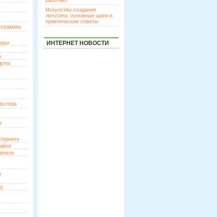
работает
Искусство создания
логотипа: основные шаги и
практические советы
рограммы
торы
ИНТЕРНЕТ НОВОСТИ
р
доты
астера
и
нтернете
сайте
еньги
и
о)