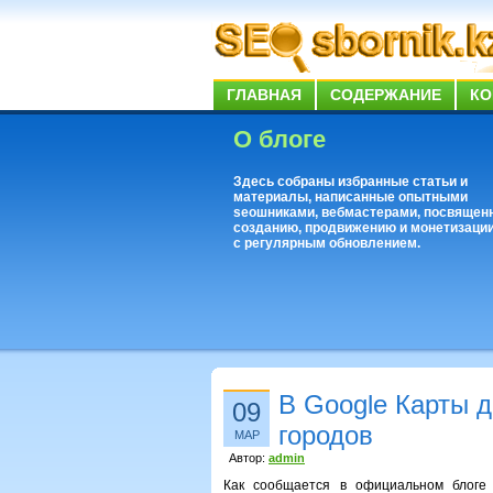
ГЛАВНАЯ
СОДЕРЖАНИЕ
КО
О блоге
Здесь собраны избранные статьи и
материалы, написанные опытными
seoшниками, вебмастерами, посвящен
созданию, продвижению и монетизации
с регулярным обновлением.
В Google Карты д
09
городов
МАР
Автор:
admin
Как сообщается в официальном блоге 