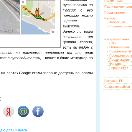
Палим темы
путешествия по
Партнерские про
России: с его
Продвижение
помощью можно
Разное
заранее
- Коллекции
выяснить,
- Новинки филь
далеко ли ваша
гостиница от
Раскрутка сайта
центра города,
- Бэки
есть ли рядом с
- Оптимизация
- Показатели (тИ
ительно ли настолько интересна та или иная
- Посещаемост
ают в путеводителях
», – пишет в блоге менеджер по
- Продвижение
- Фильтры
- Чёрное SEO
а на Картах Google стали впервые доступны панорамы
Реклама, PR
Создание сайтов
х
идею для бизнеса