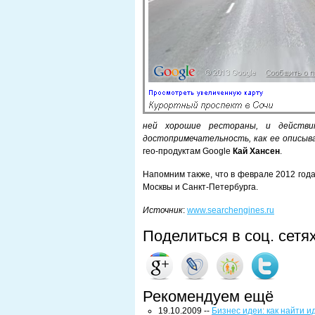
ней хорошие рестораны, и действ
достопримечательность, как ее описыв
гео-продуктам Google
Кай Хансен
.
Напомним также, что в феврале 2012 год
Москвы и Санкт-Петербурга.
Источник
:
www.searchengines.ru
Поделиться в соц. сетя
Рекомендуем ещё
19.10.2009 --
Бизнес идеи: как найти 