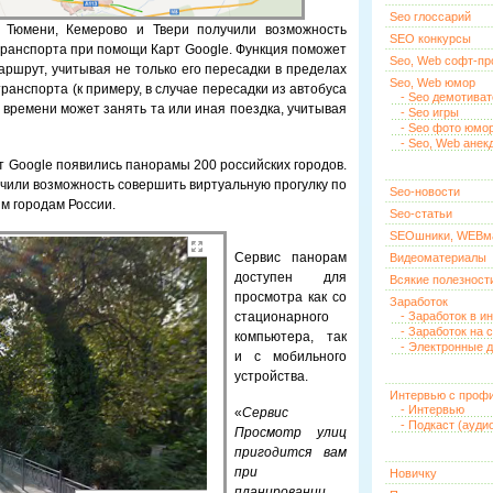
Seo глоссарий
, Тюмени, Кемерово и Твери получили возможность
SEO конкурсы
ранспорта при помощи Карт Google. Функция поможет
Seo, Web софт-п
ршрут, учитывая не только его пересадки в пределах
Seo, Web юмор
транспорта (к примеру, в случае пересадки из автобуса
- Seo демотива
о времени может занять та или иная поездка, учитывая
- Seo игры
- Seo фото юмо
- Seo, Web анек
от Google появились панорамы 200 российских городов.
учили возможность совершить виртуальную прогулку по
Seo-новости
м городам России.
Seo-статьи
SEOшники, WEBм
Сервис панорам
Видеоматериалы
доступен для
Всякие полезност
просмотра как со
Заработок
стационарного
- Заработок в и
- Заработок на 
компьютера, так
- Электронные д
и с мобильного
устройства.
Интервью с проф
- Интервью
«
Сервис
- Подкаст (ауди
Просмотр улиц
пригодится вам
при
Новичку
планировании