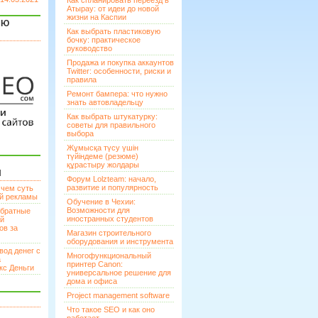
Как спланировать переезд в
Атырау: от идеи до новой
жизни на Каспии
ЯЮ
Как выбрать пластиковую
бочку: практическое
руководство
Продажа и покупка аккаунтов
Twitter: особенности, риски и
правила
Ремонт бампера: что нужно
знать автовладельцу
Как выбрать штукатурку:
советы для правильного
выбора
Жұмысқа түсу үшін
түйіндеме (резюме)
құрастыру жолдары
И
Форум Lolzteam: начало,
развитие и популярность
 чем суть
ой рекламы
Обучение в Чехии:
Возможности для
братные
иностранных студентов
ей
ов за
Магазин строительного
оборудования и инструмента
вод денег с
Многофункциональный
а
принтер Canon:
кс Деньги
универсальное решение для
дома и офиса
Project management software
Что такое SEO и как оно