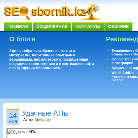
ГЛАВНАЯ
СОДЕРЖАНИЕ
КОНТАКТЫ
ОБО МНЕ
О блоге
Рекомен
Здесь собраны избранные статьи и
Ежеденевное б
обновление No
материалы, написанные опытными
seoшниками, вебмастерами, посвященные
Google Translat
фотографий
созданию, продвижению и монетизации сайта
с регулярным обновлением.
Актуальные ад
WebM AddUrl –
«загона» ваших
Google
Существует воп
ответить даже 
Переводчик Goo
Удачные АПы
14
Автор:
Alexander
НОЯ