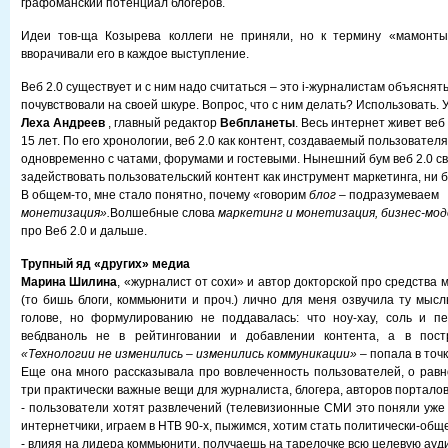
графоманский потенциал блогеров.
Идеи тов-ща Козырева коллеги не приняли, но к термину «мамонт
вворачивали его в каждое выступление.
Веб 2.0 существует и с ним надо считаться – это i-журналистам объяснять
почувствовали на своей шкуре. Вопрос, что с ним делать? Использовать.
Леха Андреев
, главный редактор
Вебпланеты
. Весь интернет живет веб 
15 лет. По его хронологии, веб 2.0 как контент, создаваемый пользовател
одновременно с чатами, форумами и гостевыми. Нынешний бум веб 2.0 с
задействовать пользовательский контент как инструмент маркетинга, ни 
В общем-то, мне стало понятно, почему «говорим
блог
– подразумеваем
монетизация».
Волшебные слова
маркетинг и монетизация, бизнес-мо
про Веб 2.0 и дальше.
Трупный яд «других» медиа
Марина Шилина
, «журналист от сохи» и автор докторской про средства
(то бишь блоги, коммьюнити и проч.) лично для меня озвучила ту мысл
голове, но формулированию не поддавалась: что ноу-хау, соль и пе
вебдваноль не в рейтинговании и добавлении контента, а в пост
«Технологии не изменились – изменились коммуникации»
– попала в точ
Еще она много рассказывала про вовлеченность пользователей, о равн
три практически важные вещи для журналиста, блогера, авторов портало
- пользователи хотят развлечений (телевизионные СМИ это поняли уже 
интернетчики, играем в НТВ 90-х, пыжимся, хотим стать политически-об
- влияя на лидера коммьюнити, получаешь на тарелочке всю целевую ау