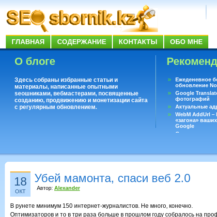
ГЛАВНАЯ
СОДЕРЖАНИЕ
КОНТАКТЫ
ОБО МНЕ
О блоге
Рекомен
Здесь собраны избранные статьи и
Ежеденевное б
обновление No
материалы, написанные опытными
seoшниками, вебмастерами, посвященные
Google Translat
фотографий
созданию, продвижению и монетизации сайта
с регулярным обновлением.
Актуальные ад
WebM AddUrl –
«загона» ваших
Google
Существует воп
ответить даже 
Переводчик Goo
Убей мамонта, спаси веб 2.0
18
Автор:
Alexander
ОКТ
В рунете минимум 150 интернет-журналистов. Не много, конечно.
Оптимизаторов и то в три раза больше в прошлом году собралось на пр