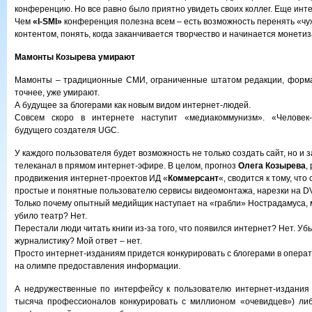
конференцию. Но все равно было приятно увидеть своих коллег. Еще инт
Чем
«I-SMI»
конференция полезна всем – есть возможность перенять «чу
контентом, понять, когда заканчивается творчество и начинается монетиз
Мамонты Козырева умирают
Мамонты – традиционные СМИ, ограниченные штатом редакции, формат
точнее, уже умирают.
А будущее за блогерами как новым видом интернет-людей.
Совсем скоро в интернете наступит «медиакоммунизм». «Человек
будущего создателя UGC.
У каждого пользователя будет возможность не только создать сайт, но и з
телеканал в прямом интернет-эфире. В целом, прогноз
Олега Козырева
,
продвижения интернет-проектов ИД «
Коммерсант
«, сводится к тому, что
простые и понятные пользователю сервисы видеомонтажа, нарезки на D
Только почему опытный медийщик наступает на «грабли» Нострадамуса, 
убило театр? Нет.
Перестали люди читать книги из-за того, что появился интернет? Нет. Уб
журналистику? Мой ответ – нет.
Просто интернет-изданиям придется конкурировать с блогерами в операт
на олимпе предоставления информации.
А недружественные по интерфейсу к пользователю интернет-издания 
тысяча профессионалов конкурировать с миллионом «очевидцев») либ