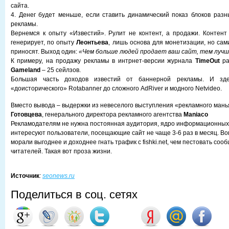
сайта.
4. Денег будет меньше, если ставить динамический показ блоков разн
рекламы.
Вернемся к опыту «Известий». Рулит не контент, а продажи. Контент
генерирует, по опыту
Леонтьева
, лишь основа для монетизации, но сам
приносят. Выход один:
«Чем больше людей продает ваш сайт, тем луч
К примеру, на продажу рекламы в интрнет-версии журнала
TimeOut
ра
Gameland
– 25 сейлзов.
Большая часть доходов известий от баннерной рекламы. И зд
«доисторического» Rotabanner до сложного AdRiver и модного Netvideo.
Вместо вывода – выдержки из невеселого выступления «рекламного ман
Готовцева
, генерального директора рекламного агентства
Maniaco
Рекламодателям не нужна постоянная аудитория, ядро информационных 
интересуют пользователи, посещающие сайт не чаще 3-6 раз в месяц. Во
морали выгоднее и доходнее гнать трафик с fishki.net, чем пестовать со
читателей. Такая вот проза жизни.
Источник
:
seonews.ru
Поделиться в соц. сетях