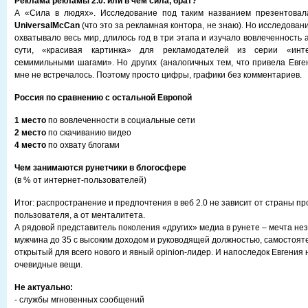
Реклама рекламы 2.0. или в чем сила, брат?
А «Сила в людях». Исследование под таким названием презентова
UniversalMcCan
(что это за рекламная контора, не знаю). Но исследовани
охватывало весь мир, длилось год в три этапа и изучало вовлеченность а
сути, «красивая картинка» для рекламодателей из серии «инте
семимильными шагами». Но других (аналогичных тем, что привела Евге
мне не встречалось. Поэтому просто цифры, графики без комментариев.
Россия по сравнению с остальной Европой
1 место
по вовлеченности в социальные сети
2 место
по скачиванию видео
4 место
по охвату блогами
Чем занимаются рунетчики в блогосфере
(в % от интернет-пользователей)
Итог: распространение и предпочтения в веб 2.0 не зависит от страны п
пользователя, а от менталитета.
А рядовой представитель поколения «других» медиа в рунете – мечта н
мужчина до 35 с высоким доходом и руководящей должностью, самостоят
открытый для всего нового и явный opinion-лидер. И напоследок Евгения
очевидные вещи.
Не актуально:
- службы мгновенных сообщений