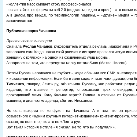
- коллектив масс сбивает стоку профессионалов
- осваивайте все форматы веб 2.0 (подкасты, видео и проч.) – это новые 
А в целом, про веб2.0, по терминологии Марины, – «другие» медиа – г
заканчивается.
Публичная порка Чачанова
Просто веселая история
Сначала
Руслан Чачанов
, руководитель отдела рекламы, маркетинга и 
запоролся сам. Когда начал свой рассказ с истории про золотистую инома
женщину с коляской на одной из оживленных улиц москвы.
Запоролся на том, что перепутал марку автомобиля (Матис-Ниссан).
Потом Руслан наравался на грубость, когда обвинил все СМИ в неопера
и искажении информации. Если бы в зале сидели газетчики, думаю, они 
Тимченко
, главред Ленты.ру, объяснила Руслану, как работают редак
изданий, кто главнее – репортер, опросивший трех очевидцев, и
проходивший мимо. Кому больше верят? Галина, в отличие от Руслана
машины, и диагноз младенца, сбитого Ниссаном.
Но соль истории не конфузе г-на Чачанова. А в том, что он прише
совместного с «одним крупным интернет-изданием» контент-проекта. Что
сказал, но понятно, что это не «Лента ру».
Вот такая история в стиле «я сказал, не то, что вы подумали».