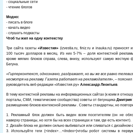
- социальные сети
- чтение блогов
Модно:
- писать в блоге
- качать видео
- слушать подкасты
Чтоб ты жил на одну контекстку
Три сайта газеты
«Известия»
(izvestia.ru, finiz.ru и inauka.ru) принося
100 тысяч долларов в месяц. Из них 5-7% – доля контекстной реклам
кроме мягких блоков справа, слева, внизу, используют самую жесткую
Бегуна.
«Гирперконтекст, однозначно, раздражает, но вы же все равно телеви
несмотря на рекламу. Газета работает на рекламодателя»
, – поясни
руководитель веб-редакции «Известия.ру»
Александр Леонтьев
.
В тему контекстной рекламы на информационных сайтах (к коим я отнош
порталы, СМИ, тематические сообщества) советы от бегунщика
Дмитрия 
размещению блоков контексной рекламы . Советы стандартны, но повтор
1. Рекламный блок должен быть виден всем посетителям (он не обя
наверху страницы, но хотя бы на всех страницах и там, где есть контент).
2. Дизайн блока не должен сильно выбиваться или сливаться с дизайном 
3. Используйте теги {<index>…</index>}чтобы робот системы в перву