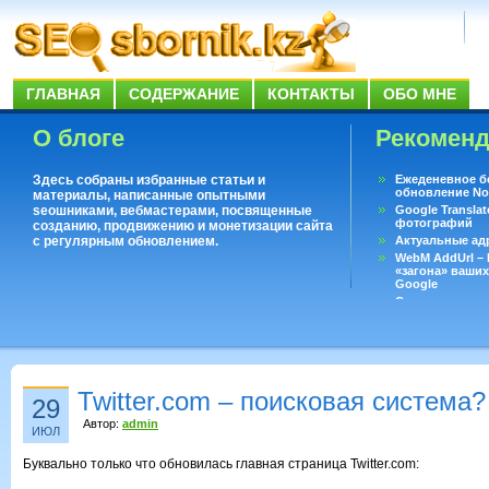
ГЛАВНАЯ
СОДЕРЖАНИЕ
КОНТАКТЫ
ОБО МНЕ
О блоге
Рекомен
Здесь собраны избранные статьи и
Ежеденевное б
обновление No
материалы, написанные опытными
seoшниками, вебмастерами, посвященные
Google Translat
фотографий
созданию, продвижению и монетизации сайта
с регулярным обновлением.
Актуальные ад
WebM AddUrl –
«загона» ваших
Google
Существует воп
ответить даже 
Переводчик Goo
Twitter.com – поисковая система?
29
Автор:
admin
ИЮЛ
Буквально только что обновилась главная страница Twitter.com: