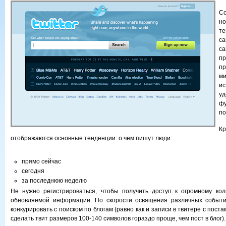
С
но
т
са
с
п
п
м
ис
у
ф
по
К
отображаются основные тенденции: о чем пишут люди:
прямо сейчас
сегодня
за последнюю неделю
Не нужно регистрироваться, чтобы получить доступ к огромному кол
обновляемой информации. По скорости освящения различных событи
конкурировать с поиском по блогам (равно как и записи в твитере с поста
сделать твит размеров 100-140 символов гораздо проще, чем пост в блог).