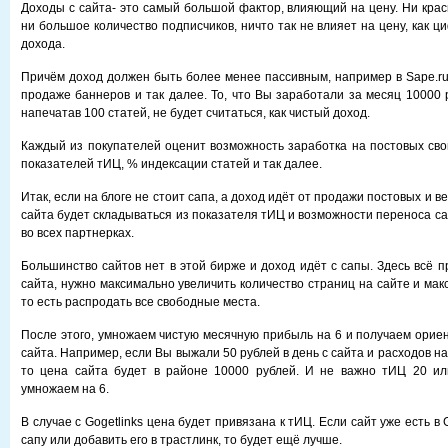
Доходы с сайта- это самый большой фактор, влияющий на цену. Ни крас
ни большое количество подписчиков, ничто так не влияет на цену, как ц
дохода.
Причём доход должен быть более менее пассивным, например в Sape.ru,
продаже баннеров и так далее. То, что Вы заработали за месяц 10000 ру
напечатав 100 статей, не будет считаться, как чистый доход.
Каждый из покупателей оценит возможность заработка на постовых сво
показателей тИЦ, % индексации статей и так далее.
Итак, если на блоге не стоит сапа, а доход идёт от продажи постовых и в
сайта будет складываться из показателя тИЦ и возможности переноса са
во всех партнерках.
Большинство сайтов нет в этой бирже и доход идёт с сапы. Здесь всё 
сайта, нужно максимально увеличить количество страниц на сайте и ма
то есть распродать все свободные места.
После этого, умножаем чистую месячную прибыль на 6 и получаем орие
сайта. Например, если Вы выжали 50 рублей в день с сайта и расходов н
то цена сайта будет в районе 10000 рублей. И не важно тИЦ 20 ил
умножаем на 6.
В случае с Gogetlinks цена будет привязана к тИЦ. Если сайт уже есть в
сапу или добавить его в трастлинк, то будет ещё лучше.