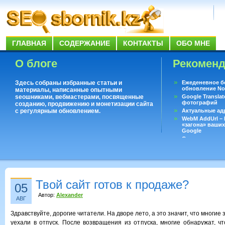
ГЛАВНАЯ
СОДЕРЖАНИЕ
КОНТАКТЫ
ОБО МНЕ
О блоге
Рекомен
Здесь собраны избранные статьи и
Ежеденевное б
обновление No
материалы, написанные опытными
seoшниками, вебмастерами, посвященные
Google Translat
фотографий
созданию, продвижению и монетизации сайта
с регулярным обновлением.
Актуальные ад
WebM AddUrl –
«загона» ваших
Google
Существует воп
ответить даже 
Переводчик Goo
Твой сайт готов к продаже?
05
Автор:
Alexander
АВГ
Здравствуйте, дорогие читатели. На дворе лето, а это значит, что многие
уехали в отпуск. После возвращения из отпуска, многие обнаружат, ч