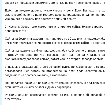
способ их передачи и оформлять его только на свои настоящие паспорт
Ещё, при покупке домена, нужно учесть и цену. Если Вы захотите х
экзотической зоне по цене 100 долларов за продление в год, то при пр
уже пойдёт в расходы при подсчёте прибыли с сайта.
2. Хостинг. Здесь тоже самое, что и с именем сайта. Нужно заранее
переноса сайта.
Сайты на бесплатных хостингах, например на uCoze или на «народе», бу
ниже, чем обычные. Особенно это касается статических сайтов на хостинге
Сайты на различных блог платформах без собственного имени такж
платному хостингу. Так что, создавая сайт для дополнительного за
сэкономив пару долларов сейчас, потом можно потерять гораздо больше.
3. Доходы и расходы сайта. Это основной пункт, так как цена сайта скла
показателей. Всё остальное второстепенно, если дело касается обыч
созданного не профессионалом, а любителем.
При продаже, доходы и расходы сайта крайне желательно подкрепить не
скриншотами из бирж ссылок и других партнерок.
Расходы обычно составляют хостинг, ссылки с подневной оплатой 
агрегаторах.