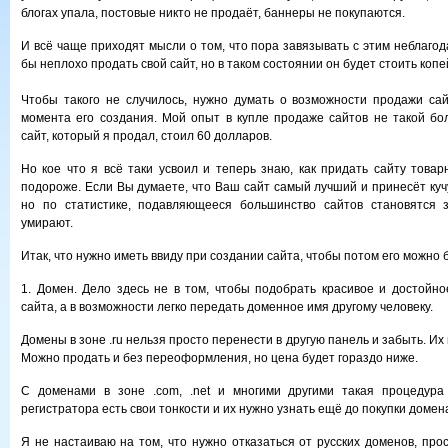
блогах упала, постовые никто не продаёт, баннеры не покупаются.
И всё чаще приходят мысли о том, что пора завязывать с этим неблаго
бы неплохо продать свой сайт, но в таком состоянии он будет стоить копе
Чтобы такого не случилось, нужно думать о возможности продажи сай
момента его создания. Мой опыт в купле продаже сайтов не такой б
сайт, который я продал, стоил 60 долларов.
Но кое что я всё таки усвоил и теперь знаю, как придать сайту товар
подороже. Если Вы думаете, что Ваш сайт самый лучший и принесёт кучу
но по статистике, подавляющееся большинство сайтов становятся
умирают.
Итак, что нужно иметь ввиду при создании сайта, чтобы потом его можно 
1. Домен. Дело здесь не в том, чтобы подобрать красивое и достойно
сайта, а в возможности легко передать доменное имя другому человеку.
Домены в зоне .ru нельзя просто перенести в другую панель и забыть. И
Можно продать и без переоформления, но цена будет гораздо ниже.
С доменами в зоне .com, .net и многими другими такая процедура
регистратора есть свои тонкости и их нужно узнать ещё до покупки домен
Я не настаиваю на том, что нужно отказаться от русских доменов, про