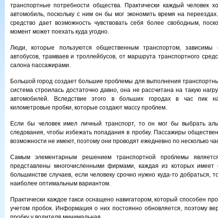
транспортные потребности общества. Практически каждый человек х
автомобиль, поскольку с ним он бы мог экономить время на переездах
средство дает возможность чувствовать себя более свободным, поск
момент может поехать куда угодно.
Люди, которые пользуются общественным транспортом, зависимы 
автобусов, трамваев и троллейбусов, от маршрута транспортного средс
салона пассажирами.
Большой город создает большие проблемы для выполнения транспортн
система строилась достаточно давно, она не рассчитана на такую нагру
автомобилей. Вследствие этого в больших городах в час пик н
километровые пробки, которые создают массу проблем.
Если бы человек имел личный транспорт, то он мог бы выбрать ал
следования, чтобы избежать попадания в пробку. Пассажиры обществен
возможности не имеют, поэтому они проводят ежедневно по несколько час
Самым элементарным решением транспортной проблемы является
представлены многочисленными фирмами, каждая из которых имеет 
большинстве случаев, если человеку срочно нужно куда-то добраться, т
наиболее оптимальным вариантом.
Практически каждое такси оснащено навигатором, который способен пр
учетом пробок. Информация о них постоянно обновляется, поэтому ве
пробку у водителя минимальная.