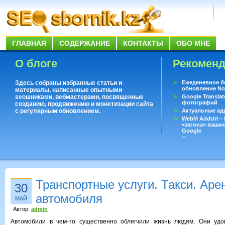
ГЛАВНАЯ
СОДЕРЖАНИЕ
КОНТАКТЫ
ОБО МНЕ
О блоге
Рекомен
Здесь собраны избранные статьи и
Ежеденевное б
обновление No
материалы, написанные опытными
seoшниками, вебмастерами, посвященные
Google Translat
фотографий
созданию, продвижению и монетизации сайта
с регулярным обновлением.
Актуальные ад
WebM AddUrl –
«загона» ваших
Google
Существует воп
ответить даже 
Переводчик Goo
Транспортные услуги. Такси. Аре
30
автомобиля
МАЙ
Автор:
admin
Автомобили в чем-то существенно облегчили жизнь людям. Они удо