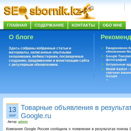
ГЛАВНАЯ
СОДЕРЖАНИЕ
КОНТАКТЫ
ОБО МНЕ
О блоге
Рекомен
Здесь собраны избранные статьи и
Ежеденевное б
обновление No
материалы, написанные опытными
seoшниками, вебмастерами, посвященные
Google Translat
фотографий
созданию, продвижению и монетизации сайта
с регулярным обновлением.
Актуальные ад
WebM AddUrl –
«загона» ваших
Google
Существует воп
ответить даже 
Переводчик Goo
Товарные объявления в результа
13
Google.ru
МАР
Автор:
admin
Компания Google Россия сообщила о появлении в результатах поиска G