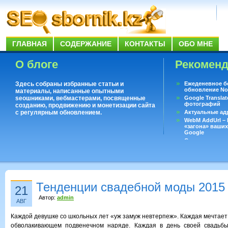
ГЛАВНАЯ
СОДЕРЖАНИЕ
КОНТАКТЫ
ОБО МНЕ
О блоге
Рекомен
Здесь собраны избранные статьи и
Ежеденевное б
обновление No
материалы, написанные опытными
seoшниками, вебмастерами, посвященные
Google Translat
фотографий
созданию, продвижению и монетизации сайта
с регулярным обновлением.
Актуальные ад
WebM AddUrl –
«загона» ваших
Google
Существует воп
ответить даже 
Переводчик Goo
Тенденции свадебной моды 2015 
21
Автор:
admin
АВГ
Каждой девушке со школьных лет «уж замуж невтерпеж». Каждая мечтает
обволакивающем подвенечном наряде. Каждая в день своей свадьб