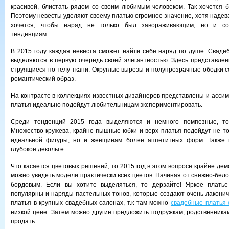
красивой, блистать рядом со своим любимым человеком. Так хочется б
Поэтому невесты уделяют своему платью огромное значение, хотя надева
хочется, чтобы наряд не только был завораживающим, но и со
тенденциям.
В 2015 году каждая невеста сможет найти себе наряд по душе. Сваде
выделяются в первую очередь своей элегантностью. Здесь представле
струящиеся по телу ткани. Округлые вырезы и полупрозрачные ободки 
романтический образ.
На контрасте в коллекциях известных дизайнеров представлены и ассим
платья идеально подойдут любительницам экспериментировать.
Среди тенденций 2015 года выделяются и немного помпезные, то
Множество кружева, крайне пышные юбки и верх платья подойдут не т
идеальной фигуры, но и женщинам более аппетитных форм. Также 
глубокое декольте.
Что касается цветовых решений, то 2015 год в этом вопросе крайне де
можно увидеть модели практически всех цветов. Начиная от снежно-бело
бордовым. Если вы хотите выделяться, то дерзайте! Яркое плать
популярны и наряды пастельных тонов, которые создают очень лакони
платья в крупных свадебных салонах, т.к там можно
свадебные платья 
низкой цене. Затем можно другие предложить подружкам, родственника
продать.