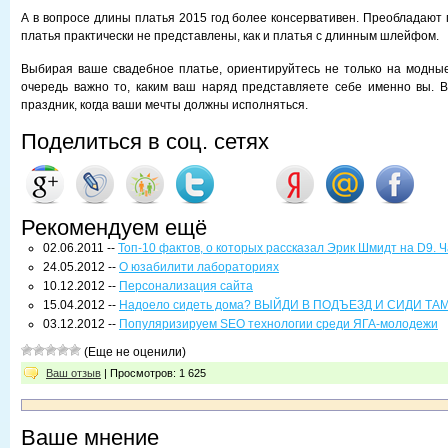
А в вопросе длины платья 2015 год более консервативен. Преобладают 
платья практически не представлены, как и платья с длинным шлейфом.
Выбирая ваше свадебное платье, ориентируйтесь не только на модны
очередь важно то, каким ваш наряд представляете себе именно вы. В
праздник, когда ваши мечты должны исполняться.
Поделиться в соц. сетях
Рекомендуем ещё
02.06.2011 --
Топ-10 фактов, о которых рассказал Эрик Шмидт на D9. Ча
24.05.2012 --
О юзабилити лабораториях
10.12.2012 --
Персонализация сайта
15.04.2012 --
Надоело сидеть дома? ВЫЙДИ В ПОДЪЕЗД И СИДИ ТА
03.12.2012 --
Популяризируем SEO технологии среди ЯГА-молодежи
(Еще не оценили)
Ваш отзыв
| Просмотров: 1 625
Ваше мнение