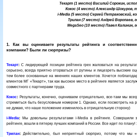
Текарт (1 место) Василий Сорокин, исп
Кокос (4 место) Александр Шокуров, 
i-Media (5 место) Сергей Петраковский, 
Трилан (7 место) Андрей Воропаев,
MegaSeo (10 место) Павел Калинин, 
1. Как вы оцениваете результаты рейтинга и соответствен
компании? Были ли сюрпризы?
Текарт
:
С лидирующей позиции рейтинга грех жаловаться на результат 
серьезно, всегда приятно оторваться от рутины и лицезреть высокие о
тем более основанные на мнениях наших клиентов. Хочется поблагодар
клиентов МГ «Текарт», так как высокое место в рейтинге является засл
совместного с партнерами труда.
Кокос
:
Результаты, конечно, оцениваем отрицательно, все-таки мы все
стремиться быть безусловным номером 1. Однако, если посмотреть на р
не думаю, что наше положение изменилось в отрицательную сторону)
i
-
Media
:
Мы довольны результатами i-Media в рейтинге. Совершили з
рейтинге, вошли в пятерку лучших компаний в России. Все идет по плану! :
Трилан
:
Действительно, был неприятный сюрприз, потому что мы 