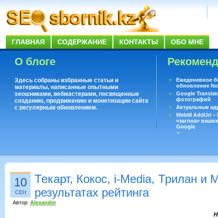
ГЛАВНАЯ
СОДЕРЖАНИЕ
КОНТАКТЫ
ОБО МНЕ
О блоге
Рекомен
Здесь собраны избранные статьи и
Ежеденевное б
обновление No
материалы, написанные опытными
seoшниками, вебмастерами, посвященные
Google Translat
фотографий
созданию, продвижению и монетизации сайта
с регулярным обновлением.
Актуальные ад
WebM AddUrl –
«загона» ваших
Google
Существует воп
ответить даже 
Переводчик Goo
Текарт, Кокос, i-Media, Трилан и
10
результатах рейтинга
СЕН
Автор:
Alexander
Н