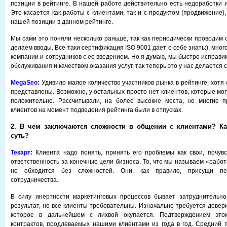
позиции в рейтинге. В нашей работе действительно есть недоработки 
Это касается как работы с клиентами, так и с продуктом (продвижение),
нашей позиции в данном рейтинге.
Мы сами это поняли несколько раньше, так как периодически проводим 
делаем вводы. Все-таки сертификация ISO 9001 дает о себе знать:), мног
компании и сотрудников с ее введением. Но я думаю, мы быстро исправи
обслуживания и качеством оказания услуг, так теперь это у нас делается 
MegaSeo
:
Удивило малое количество участников рынка в рейтинге, хотя
представлены. Возможно, у остальных просто нет клиентов, которые мо
положительно. Рассчитывали, на более высокие места, но многие п
клиентов на момент подведения рейтинга были в отпусках.
2. В чем заключаются сложности в общении с клиентами? Ка
суть?
Текарт
:
Клиента надо понять, принять его проблемы как свои, почув
ответственность за конечные цели бизнеса. То, что мы называем «работ
не обходится без сложностей. Они, как правило, присущи пе
сотрудничества.
В силу инертности маркетинговых процессов бывает затруднительно
результат, но все клиенты требовательны. Изначально требуется довер
которое в дальнейшем с лихвой окупается. Подтверждением это
контрактов, продлеваемых нашими клиентами из года в год. Средний 