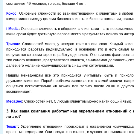
составляет 49 месяцев, то есть, больше 4 лет.
Кокос
:
Основные сложности во взаимоотношении с клиентами в любой 
компромиссов между целями бизнеса клиента и бизнеса компании, оказы
i
-
Media
:
Основная сложность в общении с клиентами – это невозможнос
какие сроки будет достигнуто первое место в результатах поиска по инт
Трилан
:
Сложностей много, у каждого клиента она своя. Каждый клие
приходится работать индивидуально, в основном это и есть самая б
получается со всеми строить работу одинаково. Очень много факторов на 
тип самого человека, представителя клиента, занимаемая должность, сит
далее, его желание коммуницировать с нашими сотрудниками.
Нашим менеджерам все это приходится учитывать, быть и психоло
друзьями клиентов. Порой проблема заключается в самой мелочи: напри
общаться исключительно «в аське» или только после 20.00 и другог
воспринимает.
MegaSeo
:
Сложностей нет. С любым клиентом можно найти общий язык.
3. Как ваша компания работает над укреплением отношений с
ли это?
Текарт
:
Укрепление отношений происходит в ежедневной коммуникац
проект-менеджерами. Они всегда «на связи», с чуткостью принимают ка