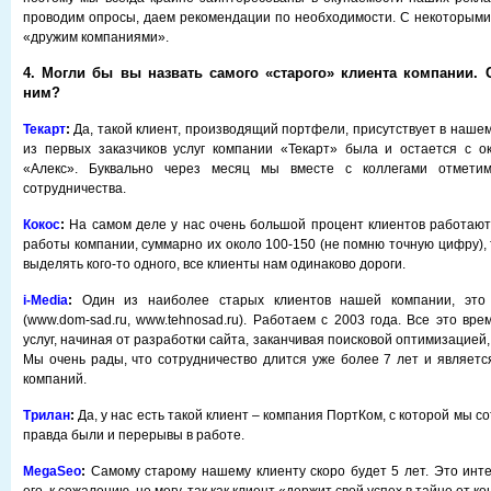
проводим опросы, даем рекомендации по необходимости. С некоторым
«дружим компаниями».
4. Могли бы вы назвать самого «старого» клиента компании. 
ним?
Текарт
:
Да, такой клиент, производящий портфели, присутствует в наше
из первых заказчиков услуг компании «Текарт» была и остается с о
«Алекс». Буквально через месяц мы вместе с коллегами отметим
сотрудничества.
Кокос
:
На самом деле у нас очень большой процент клиентов работают 
работы компании, суммарно их около 100-150 (не помню точную цифру), 
выделять кого-то одного, все клиенты нам одинаково дороги.
i
-
Media
:
Один из наиболее старых клиентов нашей компании, эт
(www.dom-sad.ru, www.tehnosad.ru). Работаем с 2003 года. Все это вр
услуг, начиная от разработки сайта, заканчивая поисковой оптимизацией,
Мы очень рады, что сотрудничество длится уже более 7 лет и являет
компаний.
Трилан
:
Да, у нас есть такой клиент – компания ПортКом, с которой мы с
правда были и перерывы в работе.
MegaSeo
:
Самому старому нашему клиенту скоро будет 5 лет. Это инте