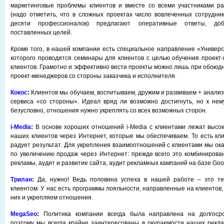
маркетинговые проблемы клиентов и вместе со всеми участниками ра
(надо отметить, что в сложных проектах число вовлеченных сотрудни
десяти профессионалов) предлагают оперативные ответы, доб
поставленных целей.
Кроме того, в нашей компании есть специальное направление «Универси
которого проводятся семинары для клиентов с целью обучения проект
клиентов. Грамотно и эффективно вести проекты можно лишь при обою
проект-менеджеров со стороны заказчика и исполнителя.
Кокос
:
Клиентов мы обучаем, воспитываем, дружим и развиваем + анали
сервиса «со стороны». Идеал вряд ли возможно достигнуть, но к нем
безусловно, отношения нужно укреплять со всех возможных сторон.
i
-
Media
:
В основе хороших отношений i-Media с клиентами лежат высо
наших клиентов через Интернет, которые мы обеспечиваем. То есть кли
радует результат. Для укрепления взаимоотношений с клиентами мы ока
по увеличению продаж через Интернет: прежде всего это комбинирова
рекламы, аудит и развитие сайта, аудит рекламных кампаний на базе Googl
Трилан
:
Да, нужно! Ведь половина успеха в нашей работе – это те
клиентом. У нас есть программы лояльности, направленные на клиентов
них и укрепляем отношения.
MegaSeo
:
Политика компании всегда была направлена на долгосро
поэтому мы всегда крайне заинтересованы в окупаемости наших рекл