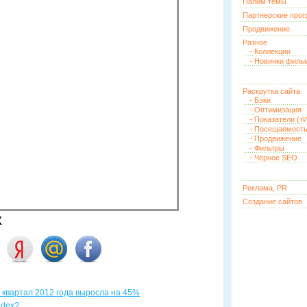
Палим темы
Партнерские про
Продвижение
Разное
- Коллекции
- Новинки филь
Раскрутка сайта
- Бэки
- Оптимизация
- Показатели (тИ
- Посещаемост
- Продвижение
- Фильтры
- Чёрное SEO
Реклама, PR
Создание сайтов
х
 I квартал 2012 года выросла на 45%
ndex?