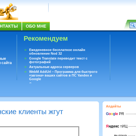
НТАКТЫ
ОБО МНЕ
Рекомендуем
Ежеденевное бесплатное онлайн
обновление Nod 32
ные
Google Translate переводит текст с
фотографий
 сайта
Актуальные адреса серверов
WebM AddUrl – Программа для быстрого
«загона» ваших сайтов в ПС Yandex и
Google
Существует вопросы, на которые не может
ответить даже Google
Переводчик Google для Android
Апдейты
ские клиенты жгут
G
o
o
g
le
PR
Я
ндекс
тИЦ
выдача