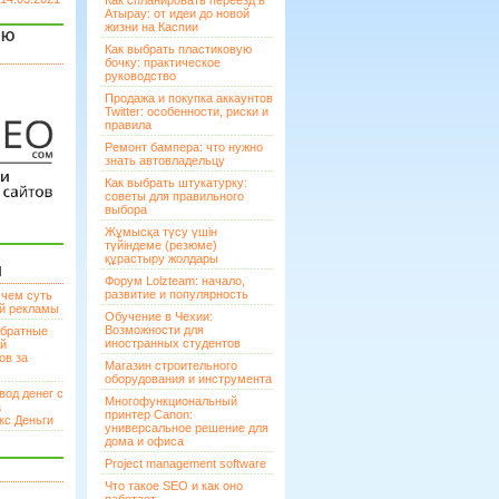
Как спланировать переезд в
Атырау: от идеи до новой
жизни на Каспии
ЯЮ
Как выбрать пластиковую
бочку: практическое
руководство
Продажа и покупка аккаунтов
Twitter: особенности, риски и
правила
Ремонт бампера: что нужно
знать автовладельцу
Как выбрать штукатурку:
советы для правильного
выбора
Жұмысқа түсу үшін
түйіндеме (резюме)
құрастыру жолдары
И
Форум Lolzteam: начало,
развитие и популярность
 чем суть
ой рекламы
Обучение в Чехии:
Возможности для
братные
иностранных студентов
ей
ов за
Магазин строительного
оборудования и инструмента
вод денег с
Многофункциональный
а
принтер Canon:
кс Деньги
универсальное решение для
дома и офиса
Project management software
Что такое SEO и как оно