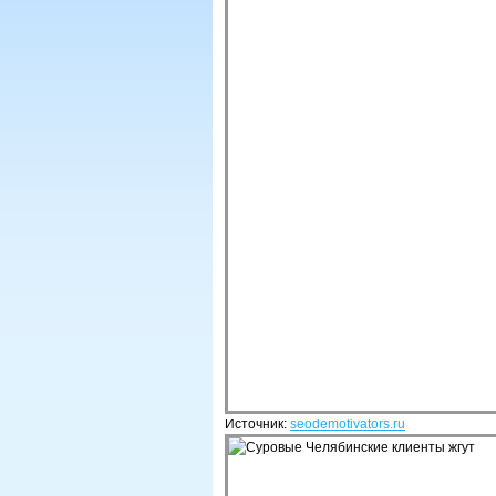
Источник:
seodemotivators.ru