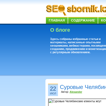
ГЛАВНАЯ
СОДЕРЖАНИЕ
КО
О блоге
Здесь собраны избранные статьи и
материалы, написанные опытными
seoшниками, вебмастерами, посвящен
созданию, продвижению и монетизации
с регулярным обновлением.
Суровые Челябин
22
Автор:
Alexander
ИЮЛ