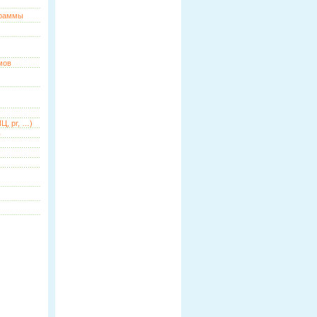
граммы
мов
Ц, pr, …)
ь