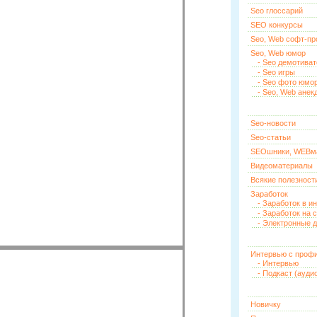
Seo глоссарий
SEO конкурсы
Seo, Web софт-п
Seo, Web юмор
- Seo демотива
- Seo игры
- Seo фото юмо
- Seo, Web анек
Seo-новости
Seo-статьи
SEOшники, WEBм
Видеоматериалы
Всякие полезност
Заработок
- Заработок в и
- Заработок на 
- Электронные д
Интервью с проф
- Интервью
- Подкаст (ауди
Новичку