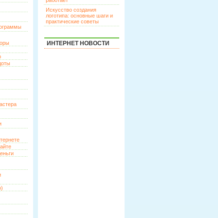
работает
Искусство создания
логотипа: основные шаги и
практические советы
рограммы
торы
ИНТЕРНЕТ НОВОСТИ
р
доты
астера
и
нтернете
сайте
еньги
и
о)