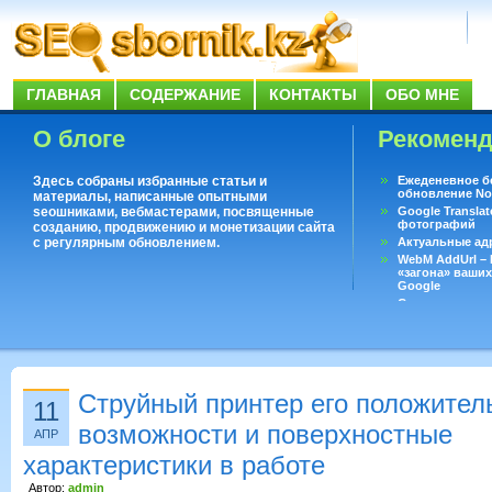
ГЛАВНАЯ
СОДЕРЖАНИЕ
КОНТАКТЫ
ОБО МНЕ
О блоге
Рекомен
Здесь собраны избранные статьи и
Ежеденевное б
обновление No
материалы, написанные опытными
seoшниками, вебмастерами, посвященные
Google Translat
фотографий
созданию, продвижению и монетизации сайта
с регулярным обновлением.
Актуальные ад
WebM AddUrl –
«загона» ваших
Google
Существует воп
ответить даже 
Переводчик Goo
Струйный принтер его положител
11
возможности и поверхностные
АПР
характеристики в работе
Автор:
admin