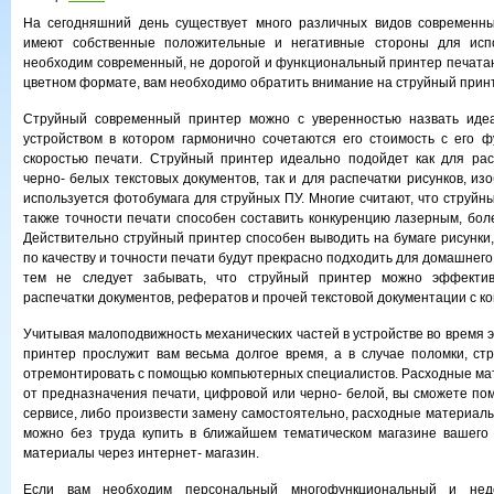
На сегодняшний день существует много различных видов современны
имеют собственные положительные и негативные стороны для испо
необходим современный, не дорогой и функциональный принтер печат
цветном формате, вам необходимо обратить внимание на струйный прин
Струйный современный принтер можно с уверенностью назвать иде
устройством в котором гармонично сочетаются его стоимость с его ф
скоростью печати. Струйный принтер идеально подойдет как для рас
черно- белых текстовых документов, так и для распечатки рисунков, и
используется фотобумага для струйных ПУ. Многие считают, что струйны
также точности печати способен составить конкуренцию лазерным, бол
Действительно струйный принтер способен выводить на бумаге рисунки
по качеству и точности печати будут прекрасно подходить для домашнег
тем не следует забывать, что струйный принтер можно эффектив
распечатки документов, рефератов и прочей текстовой документации с к
Учитывая малоподвижность механических частей в устройстве во время 
принтер прослужит вам весьма долгое время, а в случае поломки, с
отремонтировать с помощью компьютерных специалистов. Расходные ма
от предназначения печати, цифровой или черно- белой, вы сможете по
сервисе, либо произвести замену самостоятельно, расходные материалы
можно без труда купить в ближайшем тематическом магазине вашего 
материалы через интернет- магазин.
Если вам необходим персональный многофункциональный и нед