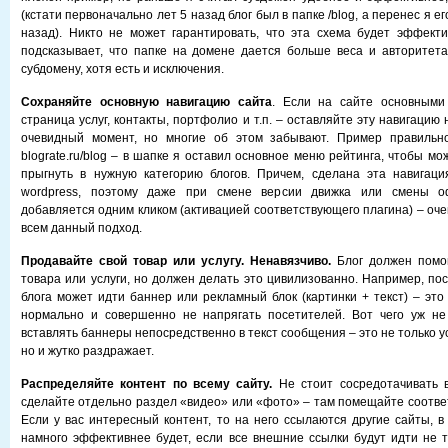
(кстати первоначально лет 5 назад блог был в папке /blog, а перенес я е
назад). Никто не может гарантировать, что эта схема будет эффект
подсказывает, что папке на домене дается больше веса и авторитета
субдомену, хотя есть и исключения.
Сохраняйте основную навигацию сайта
. Если на сайте основными
страница услуг, контакты, портфолио и т.п. – оставляйте эту навигацию 
очевидный момент, но многие об этом забывают. Пример правильн
blograte.ru/blog – в шапке я оставил основное меню рейтинга, чтобы мо
прыгнуть в нужную категорию блогов. Причем, сделана эта навигаци
wordpress, поэтому даже при смене версии движка или смены о
добавляется одним кликом (активацией соответствующего плагина) – оч
всем данный подход.
Продавайте свой товар или услугу. Ненавязчиво.
Блог должен помо
товара или услуги, но должен делать это цивилизованно. Например, по
блога может идти баннер или рекламный блок (картинки + текст) – это
нормально и совершенно не напрягать посетителей. Вот чего уж не 
вставлять баннеры непосредственно в текст сообщения – это не только у
но и жутко раздражает.
Распределяйте контент по всему сайту.
Не стоит сосредотачивать в
сделайте отдельно раздел «видео» или «фото» – там помещайте соотв
Если у вас интересный контент, то на него ссылаются другие сайты, в
намного эффективнее будет, если все внешние ссылки будут идти не то