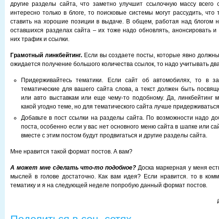
другие разделы сайта, что заметно улучшит ссылочную массу всего 
интересно только в блоге, то поисковые системы могут рассудить, что 
ставить на хорошие позиции в выдаче. В общем, работая над блогом н
оставшихся разделах сайта – их тоже надо обновлять, анонсировать и 
них трафик и ссылки.
Грамотный линкбейтинг.
Если вы создаете посты, которые явно должны 
ожидается получение большого количества ссылок, то надо учитывать дв
Придерживайтесь тематики. Если сайт об автомобилях, то в з
тематические для вашего сайта слова, а текст должен быть посвя
или авто выставкам или еще чему-то подобному. Да, линкбейтинг 
какой угодно теме, но для тематического сайта лучше придерживаться
Добавьте в пост ссылки на разделы сайта. По возможности надо до
поста, особенно если у вас нет основного меню сайта в шапке или са
вместе с этим постом будут продвигаться и другие разделы сайта.
Мне нравится такой формат постов. А вам?
А может мне сделать что-то подобное?
Доска маркерная у меня ест
мыслей в голове достаточно. Как вам идея? Если нравится. то в ком
тематику и я на следующей неделе попробую данный формат постов.