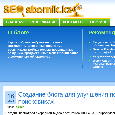
ГЛАВНАЯ
СОДЕРЖАНИЕ
КОНТАКТЫ
ОБО МНЕ
О блоге
Рекомен
Здесь собраны избранные статьи и
Ежеденевное б
обновление No
материалы, написанные опытными
seoшниками, вебмастерами, посвященные
Google Translat
фотографий
созданию, продвижению и монетизации сайта
с регулярным обновлением.
Актуальные ад
WebM AddUrl –
«загона» ваших
Google
Существует воп
ответить даже 
Переводчик Goo
Создание блога для улучшения п
16
поисковиках
МАЙ
Автор:
admin
Сегодня посмотрел очередной видео пост Ренда Фишкина. Понравилос