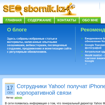
ГЛАВНАЯ
СОДЕРЖАНИЕ
КОНТАКТЫ
ОБО МНЕ
О блоге
Рекомен
Здесь собраны избранные статьи и
Ежеденевное б
обновление No
материалы, написанные опытными
seoшниками, вебмастерами, посвященные
Google Translat
фотографий
созданию, продвижению и монетизации сайта
с регулярным обновлением.
Актуальные ад
WebM AddUrl –
«загона» ваших
Google
Существует воп
ответить даже 
Переводчик Goo
Сотрудники Yahoo! получат iPhon
17
корпоративной связи
СЕН
Автор:
admin
В сети появилась информация о том, что генеральный директор Yahoo М