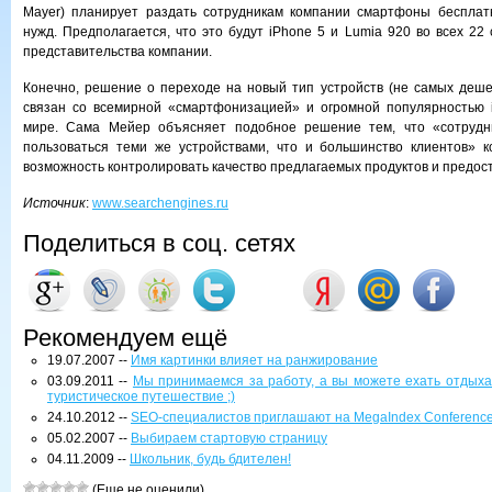
Mayer) планирует раздать сотрудникам компании смартфоны бесплат
нужд. Предполагается, что это будут iPhone 5 и Lumia 920 во всех 22 
представительства компании.
Конечно, решение о переходе на новый тип устройств (не самых деше
связан со всемирной «смартфонизацией» и огромной популярностью i
мире. Сама Мейер объясняет подобное решение тем, что «сотрудн
пользоваться теми же устройствами, что и большинство клиентов» к
возможность контролировать качество предлагаемых продуктов и предост
Источник
:
www.searchengines.ru
Поделиться в соц. сетях
Рекомендуем ещё
19.07.2007 --
Имя картинки влияет на ранжирование
03.09.2011 --
Мы принимаемся за работу, а вы можете ехать отдых
туристическое путешествие ;)
24.10.2012 --
SEO-специалистов приглашают на MegaIndex Conferenc
05.02.2007 --
Выбираем стартовую страницу
04.11.2009 --
Школьник, будь бдителен!
(Еще не оценили)