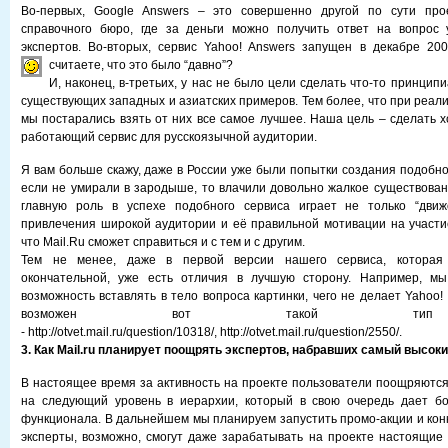
Во-первых, Google Answers – это совершенно другой по сути прое
справочного бюро, где за деньги можно получить ответ на вопрос у
экспертов. Во-вторых, сервис Yahoo! Answers запущен в декабре 2005
считаете, что это было “давно”?
И, наконец, в-третьих, у нас не было цели сделать что-то принцип
существующих западных и азиатских примеров. Тем более, что при реал
мы постарались взять от них все самое лучшее. Наша цель – сделать 
работающий сервис для русскоязычной аудитории.
Я вам больше скажу, даже в России уже были попытки создания подобног
если не умирали в зародыше, то влачили довольно жалкое существовани
главную роль в успехе подобного сервиса играет не только “движ
привлечения широкой аудитории и её правильной мотивации на участие
что Mail.Ru сможет справиться и с тем и с другим.
Тем не менее, даже в первой версии нашего сервиса, которая
окончательной, уже есть отличия в лучшую сторону. Например, м
возможность вставлять в тело вопроса картинки, чего не делает Yahoo!
возможен вот такой тип 
- http://otvet.mail.ru/question/10318/, http://otvet.mail.ru/question/2550/.
3. Как Mail.ru планирует поощрять экспертов, набравших самый высоки
В настоящее время за активность на проекте пользователи поощряютс
на следующий уровень в иерархии, который в свою очередь дает б
функционала. В дальнейшем мы планируем запустить промо-акции и конк
эксперты, возможно, смогут даже зарабатывать на проекте настоящие 