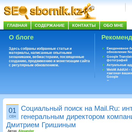
ГЛАВНАЯ
СОДЕРЖАНИЕ
КОНТАКТЫ
ОБО МНЕ
О блоге
Рекомен
Здесь собраны избранные статьи и
Ежеденевное б
обновление No
материалы, написанные опытными
seoшниками, вебмастерами, посвященные
Google Translat
фотографий
созданию, продвижению и монетизации сайта
с регулярным обновлением.
Актуальные ад
WebM AddUrl –
«загона» ваших
Google
Существует воп
ответить даже 
Переводчик Goo
Социальный поиск на Mail.Ru: ин
01
генеральным директором компан
СЕН
Дмитрием Гришиным
Автор:
Alexander