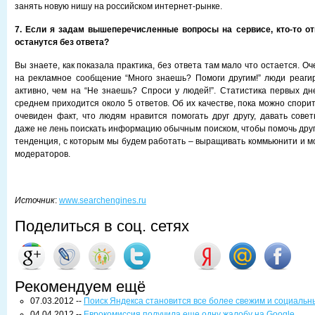
занять новую нишу на российском интернет-рынке.
7. Если я задам вышеперечисленные вопросы на сервисе, кто-то отв
останутся без ответа?
Вы знаете, как показала практика, без ответа там мало что остается. О
на рекламное сообщение “Много знаешь? Помоги другим!” люди реаги
активно, чем на “Не знаешь? Спроси у людей!”. Статистика первых дн
среднем приходится около 5 ответов. Об их качестве, пока можно спорит
очевиден факт, что людям нравится помогать друг другу, давать совет
даже не лень поискать информацию обычным поиском, чтобы помочь друг
тенденция, с которым мы будем работать – выращивать коммьюнити и мо
модераторов.
Источник
:
www.searchengines.ru
Поделиться в соц. сетях
Рекомендуем ещё
07.03.2012 --
Поиск Яндекса становится все более свежим и социаль
04.04.2012 --
Еврокомиссия получила еще одну жалобу на Google