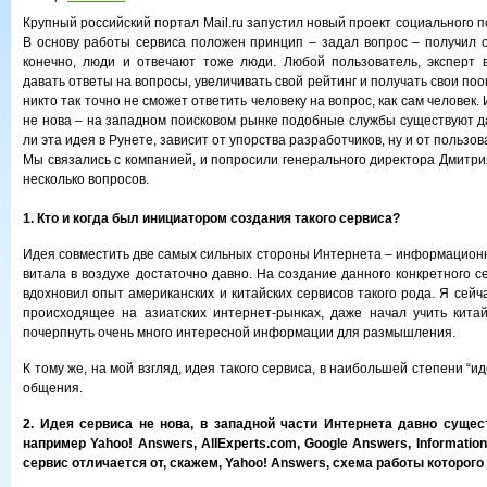
Крупный российский портал Mail.ru запустил новый проект социального 
В основу работы сервиса положен принцип – задал вопрос – получил о
конечно, люди и отвечают тоже люди. Любой пользователь, эксперт 
давать ответы на вопросы, увеличивать свой рейтинг и получать свои по
никто так точно не сможет ответить человеку на вопрос, как сам человек.
не нова – на западном поисковом рынке подобные службы существуют да
ли эта идея в Рунете, зависит от упорства разработчиков, ну и от пользо
Мы связались с компанией, и попросили генерального директора Дмитри
несколько вопросов.
1. Кто и когда был инициатором создания такого сервиса?
Идея совместить две самых сильных стороны Интернета – информацион
витала в воздухе достаточно давно. На создание данного конкретного с
вдохновил опыт американских и китайских сервисов такого рода. Я сей
происходящее на азиатских интернет-рынках, даже начал учить кита
почерпнуть очень много интересной информации для размышления.
К тому же, на мой взгляд, идея такого сервиса, в наибольшей степени “ид
общения.
2. Идея сервиса не нова, в западной части Интернета давно сущес
например Yahoo! Answers, AllExperts.com, Google Answers, Informatio
сервис отличается от, скажем, Yahoo! Answers, схема работы которого