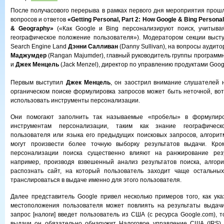
После получасового перерыва в рамках первого дня мероприятия прошл
вопросов и ответов
«Getting Personal, Part 2: How Google & Bing Personal
& Geography»
(«Как Google и Bing персонализируют поиск, учитыва
географическое положение пользователя»). Модератором секции выст
Search Engine Land
Дэнни Салливан
(Danny Sullivan), на вопросы аудит
Маджумдер
(Rangan Majumder), главный руководитель группы программн
и
Джек Менцель
(Jack Menzel), директор по управлению продуктами Goog
Первым выступил
Джек Менцель
, он заострил внимание слушателей н
органическом поиске формулировка запросов может быть неточной, во
использовать инструменты персонализации.
Они помогают заполнить так называемые «пробелы» в формулиров
инструментам персонализации, таким как знание географическ
пользователя или языка его предыдущих поисковых запросов, алгори
могут произвести более точную выборку результатов выдачи. Кро
персонализации поиска существенно влияют на ранжирование резу
например, производя взвешенный анализ результатов поиска, алгор
распознать сайт, на который пользователь заходит чаще остальны
транслироваться в выдаче именно для этого пользователя.
Далее представитель Google привел несколько примеров того, как ука
местоположения пользователя может повлиять на результаты выдачи.
запрос [налоги] введет пользователь из США (с ресурса Google.com), т
выдачи он обязательно обнаружит Налоговое управление США (IRS),