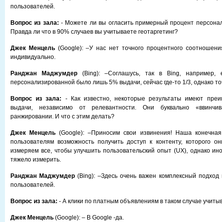
пользователей.
Вопрос из зала:
- Можете ли вы огласить примерный процент персона
Правда ли что в 90% случаев вы учитываете геотаргетинг?
Джек Менцель
(Google): –У нас нет точного процентного соотношения
индивидуально.
Ранджан Маджумдер
(Bing): –Соглашусь, так в Bing, например,
персонализированной было лишь 5% выдачи, сейчас где-то 1/3, однако точ
Вопрос из зала:
- Как известно, некоторые результаты имеют преи
выдачи, независимо от релевантности. Они буквально «ввинч
ранжировании. И что с этим делать?
Джек Менцель
(Google): –Приносим свои извинения! Наша конечная
пользователям возможность получить доступ к контенту, которого о
измеряем все, чтобы улучшить пользовательский опыт (UX), однако ино
тяжело измерить.
Ранджан Маджумдер
(Bing): –Здесь очень важен комплексный подход
пользователей.
Вопрос из зала:
- А клики по платным объявлениям в таком случае учит
Джек Менцель
(Google): – В Google -да.