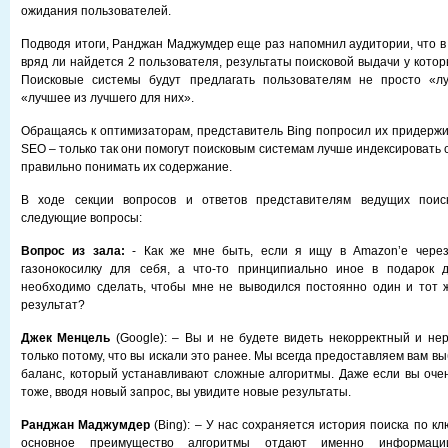
ожидания пользователей.
Подводя итоги, Ранджан Маджумдер еще раз напомнил аудитории, что в 
вряд ли найдется 2 пользователя, результаты поисковой выдачи у кото
Поисковые системы будут предлагать пользователям не просто «л
«лучшее из лучшего для них».
Обращаясь к оптимизаторам, представитель Bing попросил их придержи
SEO – только так они помогут поисковым системам лучше индексировать 
правильно понимать их содержание.
В ходе секции вопросов и ответов представителям ведущих поис
следующие вопросы:
Вопрос из зала:
- Как же мне быть, если я ищу в Amazon’е через
газонокосилку для себя, а что-то принципиально иное в подарок д
необходимо сделать, чтобы мне не выводился постоянно один и тот 
результат?
Джек Менцель
(Google): – Вы и не будете видеть некорректный и не
только потому, что вы искали это ранее. Мы всегда предоставляем вам вы
баланс, который устанавливают сложные алгоритмы. Даже если вы очен
тоже, вводя новый запрос, вы увидите новые результаты.
Ранджан Маджумдер
(Bing): – У нас сохраняется история поиска по к
основное преимущество алгоритмы отдают именно информац