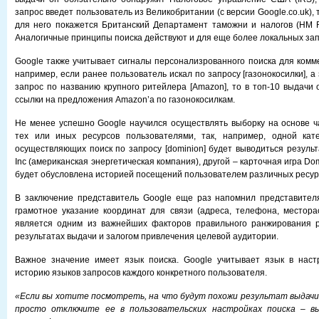
запрос введет пользователь из Великобритании (c версии Google.co.uk), 
для него покажется Британский Департамент таможни и налогов (HM 
Аналогичные принципы поиска действуют и для еще более локальных зап
Google также учитывает сигналы персонализрованного поиска для комме
например, если ранее пользователь искал по запросу [газонокосилки], а
запрос по названию крупного ритейлера [Amazon], то в топ-10 выдачи 
ссылки на предложения Amazon’а по газонокосилкам.
Не менее успешно Google научился осуществлять выборку на основе 
тех или иных ресурсов пользователями, так, например, одной кате
осуществляющих поиск по запросу [dominion] будет выводиться результ
Inc (американская энергетическая компания), другой – карточная игра Do
будет обусловлена историей посещений пользователем различных ресур
В заключение представитель Google еще раз напомнил представителя
грамотное указание координат для связи (адреса, телефона, местор
является одним из важнейших факторов правильного ранжирования р
результатах выдачи и залогом привлечения целевой аудитории.
Важное значение имеет язык поиска. Google учитывает язык в настр
историю языков запросов каждого конкретного пользователя.
«Если вы хотите посмотреть, на что будут похожи результат выдачи
просто отключите ее в пользовательских настройках поиска – вы