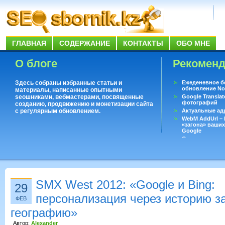
ГЛАВНАЯ
СОДЕРЖАНИЕ
КОНТАКТЫ
ОБО МНЕ
О блоге
Рекомен
Здесь собраны избранные статьи и
Ежеденевное б
обновление No
материалы, написанные опытными
seoшниками, вебмастерами, посвященные
Google Translat
фотографий
созданию, продвижению и монетизации сайта
с регулярным обновлением.
Актуальные ад
WebM AddUrl –
«загона» ваших
Google
Существует воп
ответить даже 
Переводчик Goo
SMX West 2012: «Google и Bing:
29
персонализация через историю з
ФЕВ
географию»
Автор:
Alexander