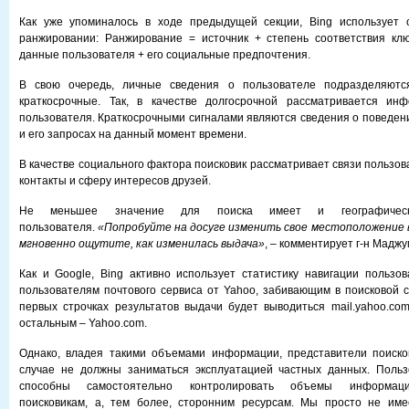
Как уже упоминалось в ходе предыдущей секции, Bing использует
ранжировании: Ранжирование = источник + степень соответствия кл
данные пользователя + его социальные предпочтения.
В свою очередь, личные сведения о пользователе подразделяютс
краткосрочные. Так, в качестве долгосрочной рассматривается и
пользователя. Краткосрочными сигналами являются сведения о поведени
и его запросах на данный момент времени.
В качестве социального фактора поисковик рассматривает связи пользов
контакты и сферу интересов друзей.
Не меньшее значение для поиска имеет и географическ
пользователя.
«Попробуйте на досуге изменить свое местоположение в
мгновенно ощутите, как изменилась выдача»
, – комментирует г-н Маджу
Как и Google, Bing активно использует статистику навигации пользов
пользователям почтового сервиса от Yahoo, забивающим в поисковой ст
первых строчках рeзультатов выдачи будет выводиться mail.yahoo.com
остальным – Yahoo.com.
Однако, владея такими объемами информации, представители поиско
случае не должны заниматься эксплуатацией частных данных. Поль
способны самостоятельно контролировать объемы информаци
поисковикам, а, тем более, сторонним ресурсам. Мы просто не им