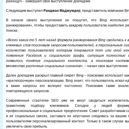
разницу!»
- завершил свое выступление докладчик.
Следующим выступил
Ранджан Маджумдер
, представитель компании Bin
В начале своего выступления он пошутил, что Bing используе
ранжирования», чтобы предоставить каждому пользователю наиболее р
поиска.
«Всего каких-то 5 лет назад формула ранжирования Bing сводилась к
ключевых слов поисковым запросам пользователей, а персональные с
количество пользователей которым понравился тот или иной кон
появления Facebook и социального графа, ситуация полностью и
появилось понятие социального контекста, а поисковая систе
множество различных социальных сигналов»
, – начал свое выступление
Далее докладчик раскрыл главный секрет Bing – поисковик использует как
«краткосрочную» персонализацию. Bing знает, что пользователь искал 
а какие запросы его волнуют постоянно. Поисковик также анализ
повторяющихся запросов.
Современные стратегии SEO уже не могут сводиться исключитель
грамотному подбору ключевиков. Сегодня у людей формир
профессиональные и социальные предпочтения. Совет разработчикам са
и их социальных связях, заставьте их неустанно следовать за вашим 
пользователям персонализированный контент. Только в таком случае в
увеличить свою прибыль.