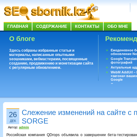
ГЛАВНАЯ
СОДЕРЖАНИЕ
КОНТАКТЫ
ОБО МНЕ
О блоге
Рекомен
Здесь собраны избранные статьи и
Ежеденевное б
обновление No
материалы, написанные опытными
seoшниками, вебмастерами, посвященные
Google Translat
фотографий
созданию, продвижению и монетизации сайта
с регулярным обновлением.
Актуальные ад
WebM AddUrl –
«загона» ваших
Google
Существует воп
ответить даже 
Переводчик Goo
Слежение изменений на сайте с
26
SORGE
ДЕК
Автор:
admin
Российская компания QDrops объявила о завершении бета-тeстирован