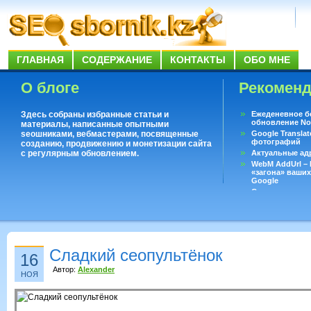
ГЛАВНАЯ
СОДЕРЖАНИЕ
КОНТАКТЫ
ОБО МНЕ
О блоге
Рекомен
Здесь собраны избранные статьи и
Ежеденевное б
обновление No
материалы, написанные опытными
seoшниками, вебмастерами, посвященные
Google Translat
фотографий
созданию, продвижению и монетизации сайта
с регулярным обновлением.
Актуальные ад
WebM AddUrl –
«загона» ваших
Google
Существует воп
ответить даже 
Переводчик Goo
Сладкий сеопультёнок
16
Автор:
Alexander
НОЯ