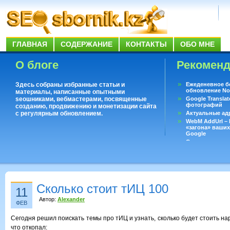
ГЛАВНАЯ
СОДЕРЖАНИЕ
КОНТАКТЫ
ОБО МНЕ
О блоге
Рекомен
Здесь собраны избранные статьи и
Ежеденевное б
обновление No
материалы, написанные опытными
seoшниками, вебмастерами, посвященные
Google Translat
фотографий
созданию, продвижению и монетизации сайта
с регулярным обновлением.
Актуальные ад
WebM AddUrl –
«загона» ваших
Google
Существует воп
ответить даже 
Переводчик Goo
Сколько стоит тИЦ 100
11
Автор:
Alexander
ФЕВ
Сегодня решил поискать темы про тИЦ и узнать, сколько будет стоить нар
что откопал: