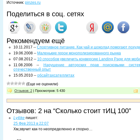
Источник:
pinzes.ru
Поделиться в соц. сетях
Рекомендуем ещё
10.11.2017 --
Спортивное питание. Как чай и шоколад помогают похуд
19.06.2008 --
Маленькие герои монополизированного рынка
07.08.2012 --
10 способов увеличить конверсию Landing Page для мо
11.08.2006 --
Нарушение авторских прав поисковыми систе
отечественный опыт
15.05.2010 --
обсайтахсателлитах
(Еще не оценили)
Отзывов: 2
| Просмотров: 5 430
Отзывов: 2 на “Сколько стоит тИЦ 100”
Ly4ike
пишет:
25 Фев 2013 в 22:07
Хм,звучит как-то неопределенно и спорно…