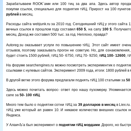
Зарабатываем ROOK`ами или 100 тиц за два апа. Здесь автор прода
покупки ссылок, специально для поднятия тИЦ. Прирост на 100 пункто
рублей
в месяц.
Расходы сайта webjunk.ru за 2010 год. Сегодняшний тИЦ у этого сайта 1
вечных ссылок в прошлом году составил
650 $
, на сапу
100 $
. Получает
месяц. Доход же составил 500 тыс. за год. Неплохо, правда?
Autoreg.su оказывает услуги по повышению тИЦ. Этот сайт имеет очен
отзывов, поэтому заказывать прогон не советую. Но, для ознакомления
будет стоить 1500 рублей, тИЦ 50- 6750, тИЦ 70- 9250,
тИЦ 100- 12600
, т
На форуме searchengines.ru можно посмотреть экспериментик о подняти
ссылками с нулевых сайтов. Эксперимент 2009 года, итоги: 1800 рублей в
В другой ветке этого форума предлагали поднять тИЦ 100 статьями за
50
Здесь можно почитать вопрос- ответ про нашу пузомерку. Упоминаетс
сапе за
50- 100 тИЦ
.
Много тем было о поднятии сотни тИЦ за
39 долларов в месяц
в Liex.r
тИЦ уже который ап равен 10. И никакое количество внешних ссылок н
Яндекса.
У АлаичЪ’а был эксперимент о
поднятии тИЦ мордами
. Дорого, но быстр