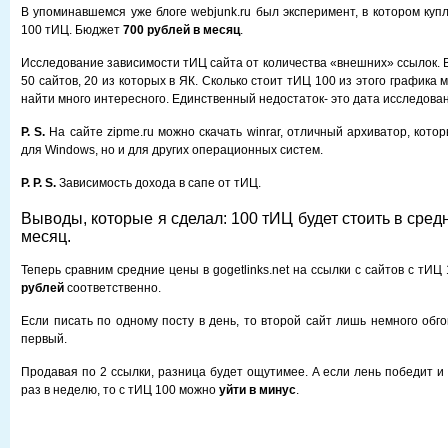
В упоминавшемся уже блоге webjunk.ru был эксперимент, в котором куп
100 тИЦ. Бюджет
700 рублей в месяц
.
Исследование зависимости тИЦ сайта от количества «внешних» ссылок. 
50 сайтов, 20 из которых в ЯК. Сколько стоит тИЦ 100 из этого графика 
найти много интересного. Единственный недостаток- это дата исследовани
P. S.
На сайте zipme.ru можно скачать winrar, отличный архиватор, кото
для Windows, но и для других операционных систем.
P. P. S.
Зависимость дохода в сапе от тИЦ.
Выводы, которые я сделал: 100 тИЦ будет стоить в сред
месяц.
Теперь сравним средние цены в gogetlinks.net на ссылки с сайтов с тИЦ
рублей
соответственно.
Если писать по одному посту в день, то второй сайт лишь немного обг
первый.
Продавая по 2 ссылки, разница будет ощутимее. А если лень победит и
раз в неделю, то с тИЦ 100 можно
уйти в минус
.