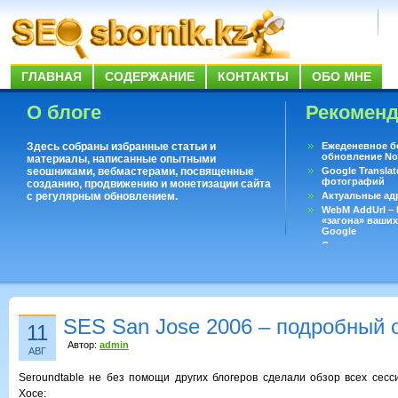
ГЛАВНАЯ
СОДЕРЖАНИЕ
КОНТАКТЫ
ОБО МНЕ
О блоге
Рекомен
Здесь собраны избранные статьи и
Ежеденевное б
обновление No
материалы, написанные опытными
seoшниками, вебмастерами, посвященные
Google Translat
фотографий
созданию, продвижению и монетизации сайта
с регулярным обновлением.
Актуальные ад
WebM AddUrl –
«загона» ваших
Google
Существует воп
ответить даже 
Переводчик Goo
SES San Jose 2006 – подробный 
11
Автор:
admin
АВГ
Seroundtable не без помощи других блогеров сделали обзор всех сес
Хосе: