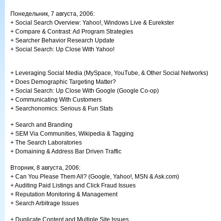
Понедельник, 7 августа, 2006:
+ Social Search Overview: Yahoo!, Windows Live & Eurekster
+ Compare & Contrast: Ad Program Strategies
+ Searcher Behavior Research Update
+ Social Search: Up Close With Yahoo!
+ Leveraging Social Media (MySpace, YouTube, & Other Social Networks)
+ Does Demographic Targeting Matter?
+ Social Search: Up Close With Google (Google Co-op)
+ Communicating With Customers
+ Searchonomics: Serious & Fun Stats
+ Search and Branding
+ SEM Via Communities, Wikipedia & Tagging
+ The Search Laboratories
+ Domaining & Address Bar Driven Traffic
Вторник, 8 августа, 2006:
+ Can You Please Them All? (Google, Yahoo!, MSN & Ask.com)
+ Auditing Paid Listings and Click Fraud Issues
+ Reputation Monitoring & Management
+ Search Arbitrage Issues
+ Duplicate Content and Multiple Site Issues