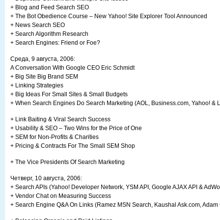
+ Blog and Feed Search SEO
+ The Bot Obedience Course – New Yahoo! Site Explorer Tool Announced
+ News Search SEO
+ Search Algorithm Research
+ Search Engines: Friend or Foe?
Среда, 9 августа, 2006:
A Conversation With Google CEO Eric Schmidt
+ Big Site Big Brand SEM
+ Linking Strategies
+ Big Ideas For Small Sites & Small Budgets
+ When Search Engines Do Search Marketing (AOL, Business.com, Yahoo! & 
+ Link Baiting & Viral Search Success
+ Usability & SEO – Two Wins for the Price of One
+ SEM for Non-Profits & Charities
+ Pricing & Contracts For The Small SEM Shop
+ The Vice Presidents Of Search Marketing
Четверг, 10 августа, 2006:
+ Search APIs (Yahoo! Developer Network, YSM API, Google AJAX API & AdWo
+ Vendor Chat on Measuring Success
+ Search Engine Q&A On Links (Ramez MSN Search, Kaushal Ask.com, Adam 