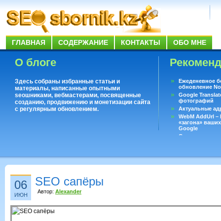
ГЛАВНАЯ
СОДЕРЖАНИЕ
КОНТАКТЫ
ОБО МНЕ
О блоге
Рекомен
Здесь собраны избранные статьи и
Ежеденевное б
обновление No
материалы, написанные опытными
seoшниками, вебмастерами, посвященные
Google Translat
фотографий
созданию, продвижению и монетизации сайта
с регулярным обновлением.
Актуальные ад
WebM AddUrl –
«загона» ваших
Google
Существует воп
ответить даже 
Переводчик Goo
SEO сапёры
06
Автор:
Alexander
ИЮН