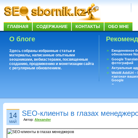
ГЛАВНАЯ
СОДЕРЖАНИЕ
КОНТАКТЫ
ОБО МНЕ
О блоге
Рекомен
Здесь собраны избранные статьи и
Ежеденевное б
обновление No
материалы, написанные опытными
seoшниками, вебмастерами, посвященные
Google Translat
фотографий
созданию, продвижению и монетизации сайта
с регулярным обновлением.
Актуальные ад
WebM AddUrl –
«загона» ваших
Google
Существует воп
ответить даже 
Переводчик Goo
SEO-клиенты в глазах менеджер
14
Автор:
Alexander
МАЙ