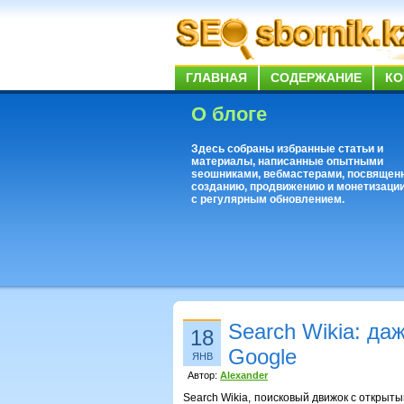
ГЛАВНАЯ
СОДЕРЖАНИЕ
КО
О блоге
Здесь собраны избранные статьи и
материалы, написанные опытными
seoшниками, вебмастерами, посвящен
созданию, продвижению и монетизации
с регулярным обновлением.
Search Wikia: да
18
Google
ЯНВ
Автор:
Alexander
Search Wikia, поисковый движок с открыт