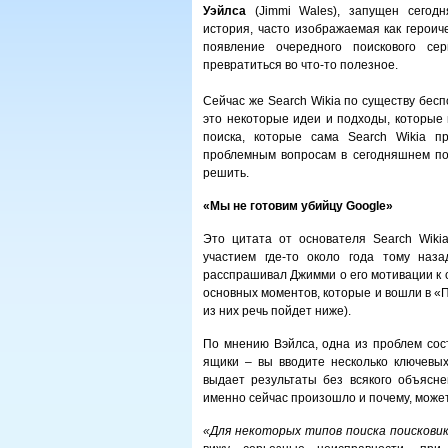
Уэйлса
(Jimmi Wales), запущен сегодн
история, часто изображаемая как героич
появление очередного поискового се
превратиться во что-то полезное.
Сейчас же Search Wikia по существу бесп
это некоторые идеи и подходы, которые 
поиска, которые сама Search Wikia п
проблемным вопросам в сегодняшнем пол
решить.
«Мы не готовим убийцу Google»
Это цитата от основателя Search Wik
участием где-то около года тому наз
расспрашивал Джимми о его мотивации к 
основных моментов, которые и вошли в «
из них речь пойдет ниже).
По мнению Вэйлса, одна из проблем сост
ящики – вы вводите несколько ключевых
выдает результаты без всякого объяснен
именно сейчас произошло и почему, может
«Для некоторых типов поиска поискови