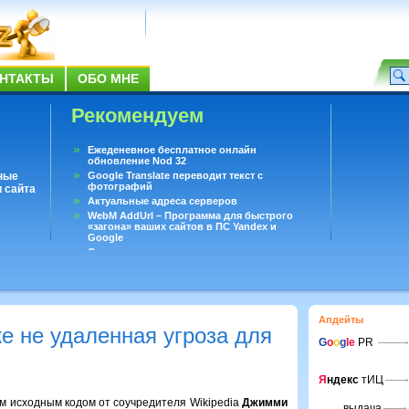
НТАКТЫ
ОБО МНЕ
Рекомендуем
Ежеденевное бесплатное онлайн
обновление Nod 32
ные
Google Translate переводит текст с
фотографий
 сайта
Актуальные адреса серверов
WebM AddUrl – Программа для быстрого
«загона» ваших сайтов в ПС Yandex и
Google
Существует вопросы, на которые не может
ответить даже Google
Переводчик Google для Android
Апдейты
же не удаленная угроза для
G
o
o
g
le
PR
Я
ндекс
тИЦ
ым исходным кодом от соучредителя Wikipedia
Джимми
выдача