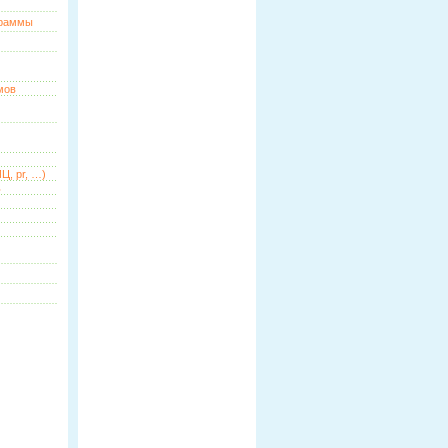
граммы
мов
Ц, pr, …)
ь