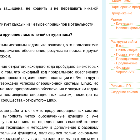
Палим темы
Партнерские про
ь защищена, не хранить и не передавать никакой
Продвижение
Разное
- Коллекции
ализует каждый из четырех принципов в отдельности.
- Новинки филь
и вручение лисе ключей от курятника?
Раскрутка сайта
ытым исходным кодом, что означает, что пользователи
- Бэки
- Оптимизация
ограммное обеспечение, результаты поиска и другой
- Показатели (тИ
ижком.
- Посещаемост
- Продвижение
ние открытого исходного кода пробудило в некоторых
- Фильтры
 о том, что исходный код программного обеспечения
- Чёрное SEO
для просмотра, изменения, адаптации и обмена друг с
одтверждено успехом операционной системы
Linux
. Но
Реклама, PR
менило программного обеспечения с закрытым кодом.
Создание сайтов
ым поставщиком операционных систем, несмотря на
сообщества «открытого» Linux.
рошо работать с чем-то вроде операционных систем,
о выполнять четко обозначенные функции с уже
езультаты поиска по определению в высшей степени
ыми техниками и методами в дополнение к базовому
сительным функциям, являющимся только основными
, идеальный результат для одного пользователя может