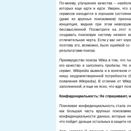
По-моему, улучшение качества – наиболе
которых еще идти и идти. Уверен, что 
сервисов находится в хорошем состояни
(даже из крупных поисковиков) призн
концепция, видная при этом невооруж
бессмысленной. Посмотрите на этот п
создавать поисковую систему низкого к
отличительная черта. Если у вас нет хоро
поэтому это, возможно, было ошибкой со
результатами поиска.
Преимущество поиска Wikia в том, что т
его качество и заполнить пробелы. Но 
сервис. Wikipedia выжила и в конечном 
нишу неудовлетворенной потребности (б
появления Wikipedia). В отличие от Wiki
заполненной, и еще не ясно, что ждет пол
Конфиденциальность: Не спрашивают, н
Поисковая конфиденциальность стала оч
как большая часть крупных поисковик
конфиденциальности данных, которые они
что пойдет дальше остальных в защите се