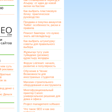
Как спланировать переезд в
Атырау: от идеи до новой
жизни на Каспии
ЯЮ
Как выбрать пластиковую
бочку: практическое
руководство
Продажа и покупка аккаунтов
Twitter: особенности, риски и
правила
Ремонт бампера: что нужно
знать автовладельцу
Как выбрать штукатурку:
советы для правильного
выбора
Жұмысқа түсу үшін
түйіндеме (резюме)
құрастыру жолдары
И
Форум Lolzteam: начало,
развитие и популярность
 чем суть
ой рекламы
Обучение в Чехии:
Возможности для
братные
иностранных студентов
ей
ов за
Магазин строительного
оборудования и инструмента
вод денег с
Многофункциональный
а
принтер Canon:
кс Деньги
универсальное решение для
дома и офиса
Project management software
Что такое SEO и как оно