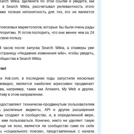
arch Wikia. Щелкните по этой ссылке и увидите, как
 в Search Wikia, рассчитывал релевантность этого
акже полная непонятность для тех, кто не является
 поисковых маркетологов, которые бы были очень рады
лгоритмы. Я готов поспорить, что они менее чем за 24
свою пользу.
часов после запуска Search Wikia, а спамеры уже
 страницу «Недавние изменения wiki», чтобы увидеть,
бщества в Search Wikia.
тво!
и Ask.com, в последние годы запустили несколько
евидно, является наиболее агрессивно продвигает
а, например, такие как Answers, My Web и другие.
тиву в этом направлении.
редоставляют технически-продвинутым пользователям
ть различные виджеты, API и другие расширения
вы создают и сообщество, и, в определенной мере,
т ими пользоваться. Конечно, никто не уделяет такую
 еще не ясно, является ли сообщество само по себе
ы «социального поиска», представленные с начала