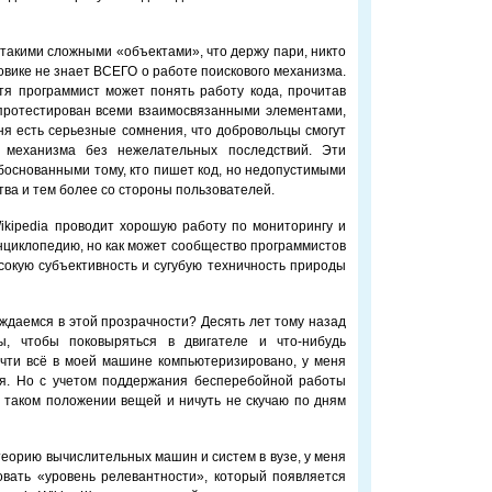
 такими сложными «объектами», что держу пари, никто
ковике не знает ВСЕГО о работе поискового механизма.
тя программист может понять работу кода, прочитав
 протестирован всеми взаимосвязанными элементами,
еня есть серьезные сомнения, что добровольцы смогут
 механизма без нежелательных последствий. Эти
основанными тому, кто пишет код, но недопустимыми
тва и тем более со стороны пользователей.
ikipedia проводит хорошую работу по мониторингу и
нциклопедию, но как может сообщество программистов
сокую субъективность и сугубую техничность природы
ждаемся в этой прозрачности? Десять лет тому назад
, чтобы поковыряться в двигателе и что-нибудь
очти всё в моей машине компьютеризировано, у меня
ия. Но с учетом поддержания бесперебойной работы
 таком положении вещей и ничуть не скучаю по дням
 теорию вычислительных машин и систем в вузе, у меня
вать «уровень релевантности», который появляется