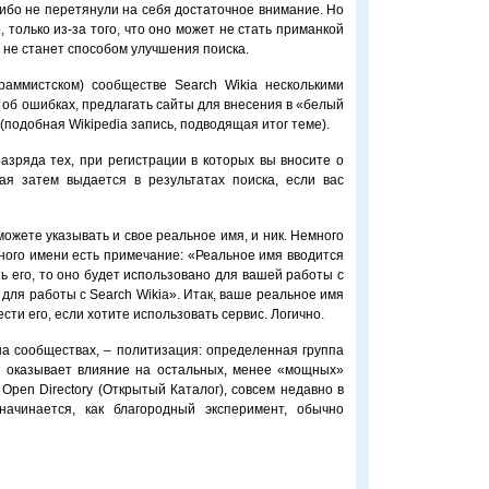
либо не перетянули на себя достаточное внимание. Но
, только из-за того, что оно может не стать приманкой
е не станет способом улучшения поиска.
раммистском) сообществе Search Wikia несколькими
 об ошибках, предлагать сайты для внесения в «белый
(подобная Wikipedia запись, подводящая итог теме).
разряда тех, при регистрации в которых вы вносите о
я затем выдается в результатах поиска, если вас
 можете указывать и свое реальное имя, и ник. Немного
ьного имени есть примечание: «Реальное имя вводится
ь его, то оно будет использовано для вашей работы с
для работы с Search Wikia». Итак, ваше реальное имя
сти его, если хотите использовать сервис. Логично.
а сообществах, – политизация: определенная группа
и оказывает влияние на остальных, менее «мощных»
Open Directory (Открытый Каталог), совсем недавно в
начинается, как благородный эксперимент, обычно