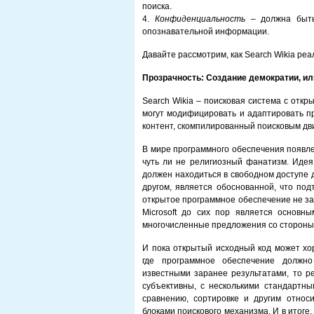
поиска.
4.
Конфиденциальность
– должна быт
опознавательной информации.
Давайте рассмотрим, как Search Wikia ре
Прозрачность: Создание демократии, ил
Search Wikia – поисковая система с откр
могут модифицировать и адаптировать пр
контент, скомпилированный поисковым дв
В мире программного обеспечения появле
чуть ли не религиозный фанатизм. Идея
должен находиться в свободном доступе 
другом, является обоснованной, что п
открытое программное обеспечение не за
Microsoft до сих пор является основн
многочисленные предложения со стороны 
И пока открытый исходный код может хо
где программное обеспечение должн
известными заранее результатами, то р
субъективны, с несколькими стандартн
сравнению, сортировке и другим отно
блоками поискового механизма. И в итоге