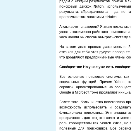
рядом с каждым результатом поиска в Se
поисковый движок
Nutch
, используемый
результата. «Прозрачность» – да, но т
программистом, знакомым с Nutch.
А как насчет спамеров? Я знаю несколько
узнать, как именно работают поисковые а
часа нашли бы способ обыграть систему в 
На самом деле прошло даже меньше 24 
открыли для себя этот русурс: проверьте
что добавляют предприимчивые члены соо
Сообщество: Но у нас уже есть сообщес
Все основные поисковые системы, как 
социальных функций. Причем Yahoo, оч
сервисы, ориентированные на сообществ
Google и Microsoft тоже проявляют инициа
Более того, большинство поисковиков п
возможность использовать и создава
функционала поисковика. Эти инициати
прозрачность для тех, кто хочет и може
роль сообществам как Search Wikia, но
полезным для поисковиков. Все сервис