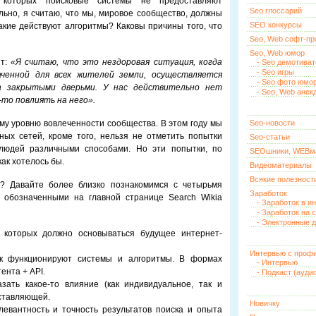
 которых поисковые системы не предоставляют
Seo глоссарий
ьно, я считаю, что мы, мировое сообщество, должны
SEO конкурсы
акие действуют алгоритмы? Каковы причины того, что
Seo, Web софт-п
Seo, Web юмор
ит:
«Я считаю, что это нездоровая ситуация, когда
- Seo демотива
- Seo игры
ченной для всех жителей земли, осуществляется
- Seo фото юмо
а закрытыми дверьми. У нас действительно нет
- Seo, Web анек
то повлиять на него».
му уровню вовлеченности сообщества. В этом году мы
Seo-новости
ых сетей, кроме того, нельзя не отметить попытки
Seo-статьи
 людей различными способами. Но эти попытки, по
SEOшники, WEBм
как хотелось бы.
Видеоматериалы
Всякие полезност
a? Давайте более близко познакомимся с четырьмя
Заработок
 обозначенными на главной странице Search Wikia
- Заработок в и
- Заработок на 
- Электронные д
 которых должно основываться будущее интернет-
Интервью с проф
как функционируют системы и алгоритмы. В формах
- Интервью
ента + API.
- Подкаст (ауди
зать какое-то влияние (как индивидуальное, так и
оставляющей.
Новичку
левантность и точность результатов поиска и опыта