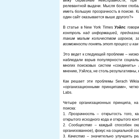
вижу серьезные неисправности, при
релевантной выдачи. Мысля более глобал
иметь большую прозрачность в поиске. К
один сайт оказывается выше другого?»
В статье в New York Times
Уэйлс
говор
контроль над информацией, предназна
таким малым количеством игроков, з
возможности понять этот процесс и как-
Это ведет к следующей проблеме – низко
наблюдали взрыв популярности социальн
многих поисковых систем «соединить»
мнению, Уэйлса, не столь результативны, 
Как решает эти проблемы Serach Wiki
«организационными принципами», четко
Labs.
Четыре организационных принципа, на
поиска:
1.
Прозрачность
– открытость того, 
открытого исходного кода и открытого конт
2.
Сообщество
– каждый способен ока
организованное), фокус на социальной с
3.
Качество
– значительно улучшить ре