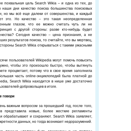
е похвальная цель Search Wikia – и одна из тех, до
в наши дни качество поиска большинства поисковых
и, но мы всё еще далеки от совершенства, и каждый
ает это. Но качество – это такая неопределенная
енным глазом, что ее можно считать чуть ли не
ринцип с другой стороны: разве кто-нибудь будет
ачества? Сегодня качество – цена признания, а не
ших результатов поиска, то считайте, что вы мертвец,
 стороны Search Wikia открываться с такими ужасными
ысячи пользователей Wikipedia могут помочь повысить
нужно, чтобы это произошло быстро, чтобы вытянуть
счете процветает, потому что в свое время заполнила
ольшая часть online-энциклопедий была платной до
pedia, Search Wikia находится в нише уже достаточно
ьзователей-добровольцев в итоге.
е говори
ень важным вопросом за прошедший год, после того,
ов представила новые, более жесткие регламенты
 обрабатывают и сохраняют. Search Wikia заявляет,
кретности данных, но тогда возникает недоразумений.