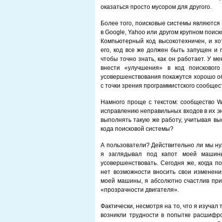
оказаться просто мусором для другого.
Более того, поисковые системы являются
в Google, Yahoo или другом крупном поис
Компьютерный код высокотехничен, и хо
его, код все же должен быть запущен и
чтобы точно знать, как он работает. У м
внести «улучшения» в код поискового
усовершенствования покажутся хорошо об
с точки зрения программистского сообщес
Намного проще с текстом: сообщество W
исправлению неправильных входов в их э
выполнять такую же работу, учитывая вы
кода поисковой системы?
А пользователи? Действительно ли мы ну
я заглядывал под капот моей машины
усовершенствовать. Сегодня же, когда п
нет возможности вносить свои изменен
моей машины, я абсолютно счастлив при
«прозрачности двигателя».
Фактически, несмотря на то, что я изучал
возникли трудности в попытке расшифро