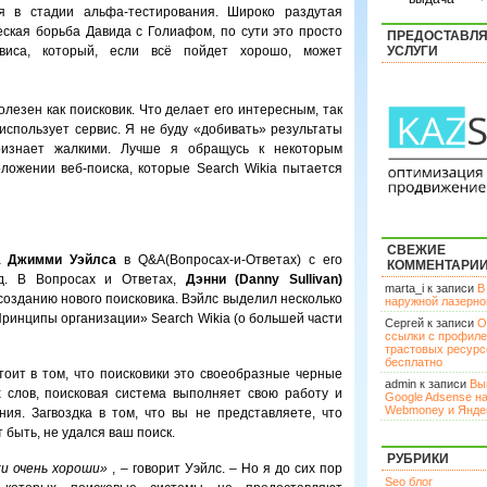
я в стадии альфа-тестирования. Широко раздутая
еская борьба Давида с Голиафом, по сути это просто
ПРЕДОСТАВЛ
рвиса, который, если всё пойдет хорошо, может
УСЛУГИ
олезен как поисковик. Что делает его интересным, так
использует сервис. Я не буду «добивать» результаты
ризнает жалкими. Лучше я обращусь к некоторым
ожении веб-поиска, которые Search Wikia пытается
СВЕЖИЕ
ia
Джимми Уэйлса
в Q&A(Вопросах-и-Ответах) с его
КОММЕНТАРИ
ад. В Вопросах и Ответах,
Дэнни (Danny Sullivan)
marta_i к записи
В
созданию нового поисковика. Вэйлс выделил несколько
наружной лазерн
Принципы организации» Search Wikia (о большей части
Сергей к записи
О
ссылки с профил
трастовых ресурс
бесплатно
оит в том, что поисковики это своеобразные черные
admin к записи
Вы
 слов, поисковая система выполняет свою работу и
Google Adsense н
Webmoney и Янде
ия. Загвоздка в том, что вы не представляете, что
 быть, не удался ваш поиск.
РУБРИКИ
ки очень хороши»
, – говорит Уэйлс. – Но я до сих пор
Seo блог