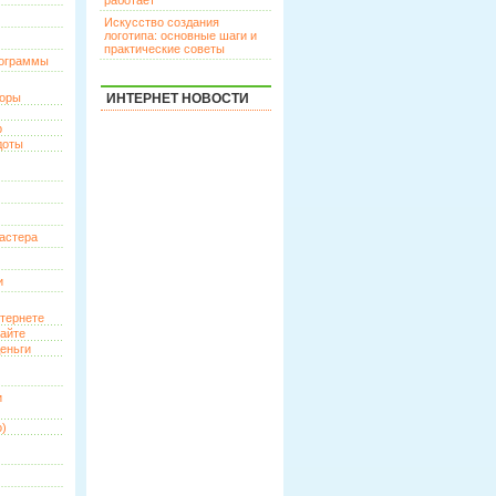
работает
Искусство создания
логотипа: основные шаги и
практические советы
рограммы
торы
ИНТЕРНЕТ НОВОСТИ
р
доты
астера
и
нтернете
сайте
еньги
и
о)