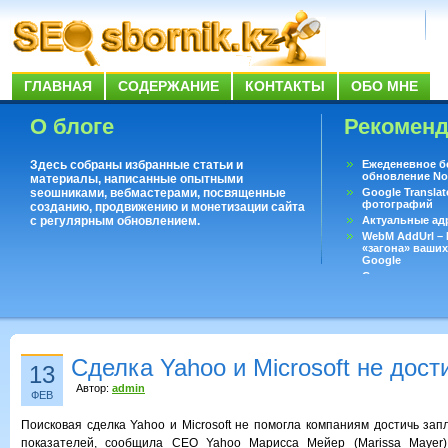
ГЛАВНАЯ
СОДЕРЖАНИЕ
КОНТАКТЫ
ОБО МНЕ
О блоге
Рекомен
Здесь собраны избранные статьи и
Ежеденевное б
обновление No
материалы, написанные опытными
seoшниками, вебмастерами, посвященные
Google Translat
фотографий
созданию, продвижению и монетизации сайта
с регулярным обновлением.
Актуальные ад
WebM AddUrl –
«загона» ваших
Google
Существует воп
ответить даже 
Переводчик Goo
Сделка Yahoo и Microsoft не дост
13
Автор:
admin
ФЕВ
Поисковая сделка Yahoo и Microsoft не помогла компаниям достичь за
показателей, сообщила CEO Yahoo Марисса Мейер (Marissa Mayer)