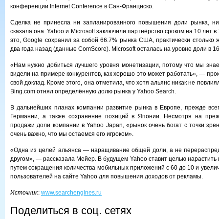
конференции Internet Conference в Сан-Франциско.
Сделка не принесла ни запланированного повышения доли рынка, н
сказала она. Yahoo и Microsoft заключили партнёрство сроком на 10 лет в
это, Google сохранил за собой 66.7% рынка США, практически столько ж
два года назад (данные ComScore). Microsoft осталась на уровне доли в 1
«Нам нужно добиться лучшего уровня монетизации, потому что мы знаем
видели на примере конкурентов, как хорошо это может работать», — пр
свой доклад. Кроме этого, она отметила, что хотя альянс никак не повли
Bing.com отнял определённую долю рынка у Yahoo Search.
В дальнейших планах компании развитие рынка в Европе, прежде все
Германии, а также сохранение позиций в Японии. Несмотря на пре
продажи доли компании в Yahoo Japan, «рынок очень богат с точки зр
очень важно, что мы остаемся его игроком».
«Одна из целей альянса — наращивание общей доли, а не перераспре
другом», — рассказала Мейер. В будущем Yahoo ставит целью нарастить
путем сокращения количества мобильных приложений с 60 до 10 и увели
пользователей на сайте Yahoo для повышения доходов от рекламы.
Источник
:
www.searchengines.ru
Поделиться в соц. сетях