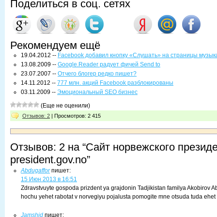
Поделиться в соц. сетях
Рекомендуем ещё
19.04.2012 --
Facebook добавил кнопку «Слушать» на страницы музык
13.08.2009 --
Google.Reader радует фичей Send to
23.07.2007 --
Отчего блогер редко пишет?
14.11.2012 --
777 млн. акций Facebook разблокированы
03.11.2009 --
Эмоциональный SEO бизнес
(Еще не оценили)
Отзывов: 2
| Просмотров: 2 415
Отзывов: 2 на “Сайт норвежского президе
president.gov.no”
Abdugaffor
пишет:
15 Июн 2013 в 16:51
Zdravstvuyte gospoda prizdent ya grajdonin Tadjikistan familya Akobirov 
hochu yehet rabotat v norvegiyu pojalusta pomogite mne otsuda tuda ehe
Jamshid
пишет: