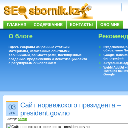
ГЛАВНАЯ
СОДЕРЖАНИЕ
КОНТАКТЫ
ОБО МНЕ
О блоге
Рекомен
Здесь собраны избранные статьи и
Ежеденевное б
обновление No
материалы, написанные опытными
seoшниками, вебмастерами, посвященные
Google Translat
фотографий
созданию, продвижению и монетизации сайта
с регулярным обновлением.
Актуальные ад
WebM AddUrl –
«загона» ваших
Google
Существует воп
ответить даже 
Переводчик Goo
Сайт норвежского президента –
03
president.gov.no
ДЕК
Автор:
admin