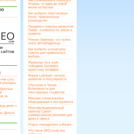
Как спланировать переезд в
Атырау: от идеи до новой
жизни на Каспии
ЯЮ
Как выбрать пластиковую
бочку: практическое
руководство
Продажа и покупка аккаунтов
Twitter: особенности, риски и
правила
Ремонт бампера: что нужно
знать автовладельцу
Как выбрать штукатурку:
советы для правильного
выбора
Жұмысқа түсу үшін
түйіндеме (резюме)
құрастыру жолдары
И
Форум Lolzteam: начало,
развитие и популярность
 чем суть
ой рекламы
Обучение в Чехии:
Возможности для
братные
иностранных студентов
ей
ов за
Магазин строительного
оборудования и инструмента
вод денег с
Многофункциональный
а
принтер Canon:
кс Деньги
универсальное решение для
дома и офиса
Project management software
Что такое SEO и как оно