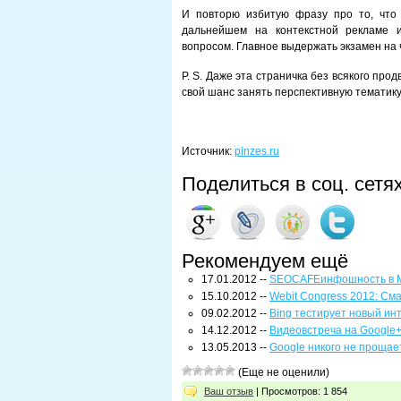
И повторю избитую фразу про то, что
дальнейшем на контекстной рекламе 
вопросом. Главное выдержать экзамен на 
P. S. Даже эта страничка без всякого пр
свой шанс занять перспективную тематику с
Источник:
pinzes.ru
Поделиться в соц. сетя
Рекомендуем ещё
17.01.2012 --
SEOCAFEинфошность в 
15.10.2012 --
Webit Congress 2012: С
09.02.2012 --
Bing тестирует новый и
14.12.2012 --
Видеовстреча на Google
13.05.2013 --
Google никого не прощает
(Еще не оценили)
Ваш отзыв
| Просмотров: 1 854