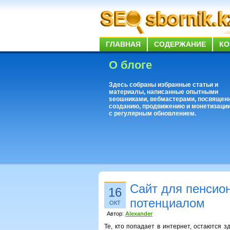
ГЛАВНАЯ
СОДЕРЖАНИЕ
КО
О блоге
Здесь собраны избранные статьи и
материалы, написанные опытными
seoшниками, вебмастерами, посвящен
созданию, продвижению и монетизации
с регулярным обновлением.
Сайт для пенсио
16
потенциалом
ОКТ
Автор:
Alexander
Те, кто попадает в интернет, остаются з