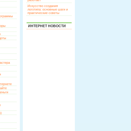
работает
Искусство создания
логотипа: основные шаги и
практические советы
рограммы
торы
ИНТЕРНЕТ НОВОСТИ
р
доты
астера
и
нтернете
сайте
еньги
и
о)