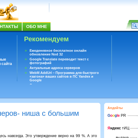
НТАКТЫ
ОБО МНЕ
Рекомендуем
Ежеденевное бесплатное онлайн
обновление Nod 32
ные
Google Translate переводит текст с
фотографий
 сайта
Актуальные адреса серверов
WebM AddUrl – Программа для быстрого
«загона» ваших сайтов в ПС Yandex и
Google
Существует вопросы, на которые не может
ответить даже Google
Переводчик Google для Android
Апдейты
неров- ниша с большим
G
o
o
g
le
PR
Я
ндекс
тИЦ
десь навсегда. Это утверждение верно на 99 %. А это
выдача