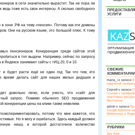
ионеров в сети значительно вырастет. Так не пора ли
 ведь тоже есть свои интересы. А сколько свободного
ПРЕДОСТАВЛ
УСЛУГИ
 в зоне .РФ на тему «пенсия». Потому как эти домены
ов. Они на русском языке, это большой плюс. К тому
амых пенсионеров. Конкуренция среди сайтов этой
пробиться в топ выдачи. Например, сейчас по запросу
в Яндексе занимают сайты с тИЦ 20, 0 и 10.
СВЕЖИЕ
т и будет расти ещё не один год. Так что тем, кто
КОММЕНТАРИ
ое время делать сайт для наших милых дедушек и
marta_i к записи
В
наружной лазерн
Сергей к записи
О
дет довольно легко, если учесть, что «сайт для
ссылки с профил
трастовых ресурс
нтный запрос. Помимо обычного SEO продвижения
бесплатно
ой конкуренции цены на клики также невелики.
admin к записи
Вы
Google Adsense н
оэкспериментировать, потому что мне кажется, что
Webmoney и Янде
естимые. Но я могу и ошибаться. Здесь каждый должен
нную нишу, в которой достаточное количество
РУБРИКИ
Seo блог