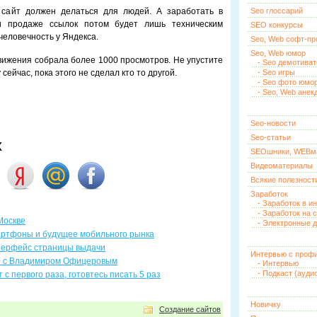
 сайт должен делаться для людей. А заработать в
Seo глоссарий
и продаже ссылок потом будет лишь техническим
SEO конкурсы
человечность у Яндекса.
Seo, Web софт-п
Seo, Web юмор
одвижения собрала более 1000 просмотров. Не упустите
- Seo демотива
ейчас, пока этого не сделал кто то другой.
- Seo игры
- Seo фото юмо
- Seo, Web анек
Seo-новости
Seo-статьи
х
SEOшники, WEBм
Видеоматериалы
Всякие полезност
Заработок
- Заработок в и
- Заработок на 
Москве
- Электронные д
мартфоны и будущее мобильного рынка
нтерфейс страницы выдачи
Интервью с проф
+ с Владимиром Офицеровым
- Интервью
- Подкаст (ауди
 с первого раза, готовтесь писать 5 раз
Новичку
Создание сайтов