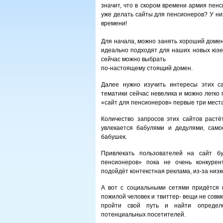
значит, что в скором времени армия пенс
уже делать сайты для пенсионеров? У них
времени!
Для начала, можно занять хороший домен
идеально подходят для наших новых юзер
сейчас можно выбрать
по-настоящему стоящий домен.
Далее нужно изучить интересы этих с
тематики сейчас невелика и можно легко 
«сайт для пенсионеров» первые три места 
Количество запросов этих сайтов растё
увлекается бабулями и дедулями, сам
бабушек.
Привлекать пользователей на сайт бу
пенсионеров» пока не очень конкуре
подойдёт контекстная реклама, из-за низк
А вот с социальными сетями придётся п
пожилой человек и твиттер- вещи не совм
пройти свой путь и найти определе
потенциальных посетителей.