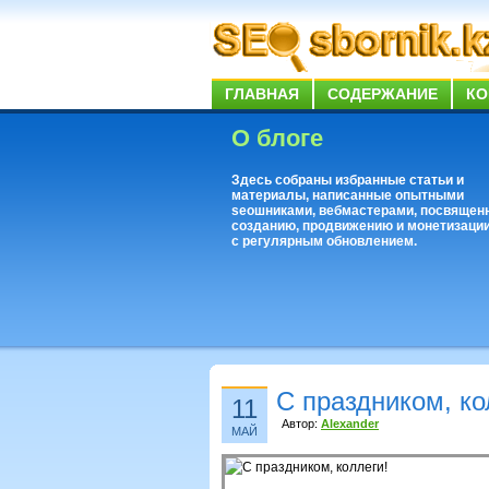
ГЛАВНАЯ
СОДЕРЖАНИЕ
КО
О блоге
Здесь собраны избранные статьи и
материалы, написанные опытными
seoшниками, вебмастерами, посвящен
созданию, продвижению и монетизации
с регулярным обновлением.
С праздником, ко
11
Автор:
Alexander
МАЙ