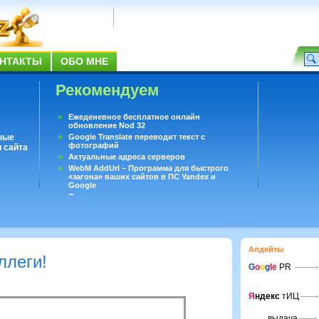
НТАКТЫ
ОБО МНЕ
Рекомендуем
Ежеденевное бесплатное онлайн
обновление Nod 32
ные
Google Translate переводит текст с
фотографий
 сайта
Актуальные адреса серверов
WebM AddUrl – Программа для быстрого
«загона» ваших сайтов в ПС Yandex и
Google
Существует вопросы, на которые не может
ответить даже Google
Переводчик Google для Android
Апдейты
ллеги!
G
o
o
g
le
PR
Я
ндекс
тИЦ
выдача