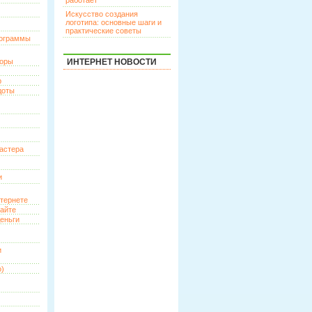
работает
Искусство создания
логотипа: основные шаги и
практические советы
рограммы
торы
ИНТЕРНЕТ НОВОСТИ
р
доты
астера
и
нтернете
сайте
еньги
и
о)