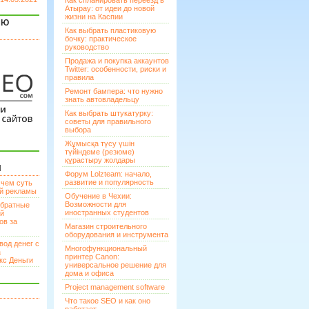
Как спланировать переезд в
Атырау: от идеи до новой
жизни на Каспии
ЯЮ
Как выбрать пластиковую
бочку: практическое
руководство
Продажа и покупка аккаунтов
Twitter: особенности, риски и
правила
Ремонт бампера: что нужно
знать автовладельцу
Как выбрать штукатурку:
советы для правильного
выбора
Жұмысқа түсу үшін
түйіндеме (резюме)
құрастыру жолдары
И
Форум Lolzteam: начало,
развитие и популярность
 чем суть
ой рекламы
Обучение в Чехии:
Возможности для
братные
иностранных студентов
ей
ов за
Магазин строительного
оборудования и инструмента
вод денег с
Многофункциональный
а
принтер Canon:
кс Деньги
универсальное решение для
дома и офиса
Project management software
Что такое SEO и как оно