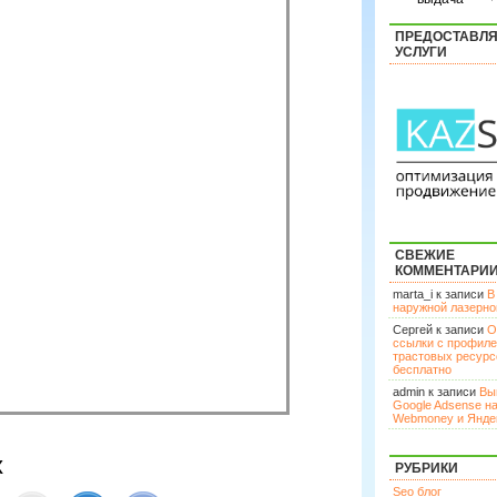
ПРЕДОСТАВЛ
УСЛУГИ
СВЕЖИЕ
КОММЕНТАРИ
marta_i к записи
В
наружной лазерн
Сергей к записи
О
ссылки с профил
трастовых ресурс
бесплатно
admin к записи
Вы
Google Adsense н
Webmoney и Янде
х
РУБРИКИ
Seo блог