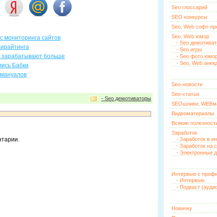
Seo глоссарий
SEO конкурсы
Seo, Web софт-п
Seo, Web юмор
с мониторинга сайтов
- Seo демотива
пирайтинга
- Seo игры
ом зарабатывают больше
- Seo фото юмо
- Seo, Web анек
лись Бабки
 мануалов
Seo-новости
Seo-статьи
- Seo демотиваторы
SEOшники, WEBм
Видеоматериалы
Всякие полезност
Заработок
нтарии.
- Заработок в и
- Заработок на 
- Электронные д
Интервью с проф
- Интервью
- Подкаст (ауди
Новичку