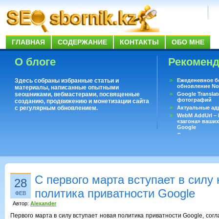
ГЛАВНАЯ
СОДЕРЖАНИЕ
КОНТАКТЫ
ОБО МНЕ
О блоге
Рекомен
Здесь собраны избранные статьи и
Ежеденевное б
обновление No
материалы, написанные опытными
seoшниками, вебмастерами, посвященные
Google Translat
фотографий
созданию, продвижению и монетизации сайта
с регулярным обновлением.
Актуальные ад
WebM AddUrl –
«загона» ваших
Google
Существует воп
ответить даже 
Переводчик Goo
С первого марта вступает в силу
28
политика приватности Google
ФЕВ
Автор:
Alexander
Первого марта в силу вступает новая политика приватности Google, сог