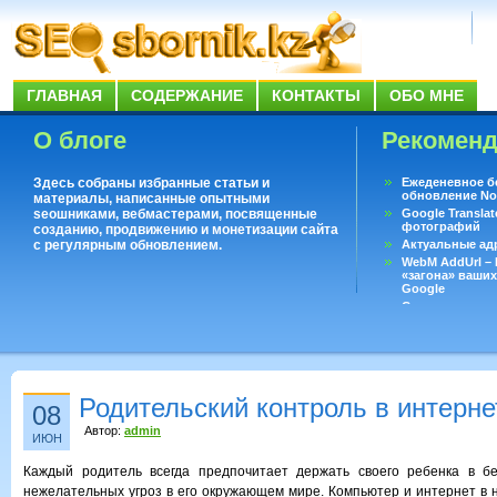
ГЛАВНАЯ
СОДЕРЖАНИЕ
КОНТАКТЫ
ОБО МНЕ
О блоге
Рекомен
Здесь собраны избранные статьи и
Ежеденевное б
обновление No
материалы, написанные опытными
seoшниками, вебмастерами, посвященные
Google Translat
фотографий
созданию, продвижению и монетизации сайта
с регулярным обновлением.
Актуальные ад
WebM AddUrl –
«загона» ваших
Google
Существует воп
ответить даже 
Переводчик Goo
Родительский контроль в интерне
08
Автор:
admin
ИЮН
Каждый родитель всегда предпочитает держать своего ребенка в б
нежелательных угроз в его окружающем мире. Компьютер и интернет в 