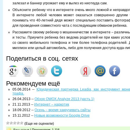
залезал и баннер угрожает ему и вылез из ниоткуда сам.
Объясните ребенку что в интернете очень много ложной и неправд
В интернете любой человек может оказаться совершенно другим 
понимать что 40-летний дядя может специально поставить фотогра
для проведения совместного чата с последующим обманом ребенка.
Расскажите своему ребенку о мошенничестве в интернете – различн
и тесты. Приучите ребенка без ведома родителей ни при каких усло
со своего мобильного телефона и тем более телефона родителей. 
миллион или целый автомобиль, либо для получения доступа куда-либ
Поделиться в соц. сетях
Рекомендуем ещё
05.06.2014 --
Юридическая партнерка Leadia, как инструмент мон
трафа.
26.04.2013 --
Обзор OWOX.Analyze 2013 (часть 1)
21.11.2013 --
Интернет – наркотик
18.09.2012 --
Осень – время закручивать сайты
15.11.2012 --
Новые возможности Google Drive
(Еще не оценили)
Ваш отзыв
| Просмотров: 1 116