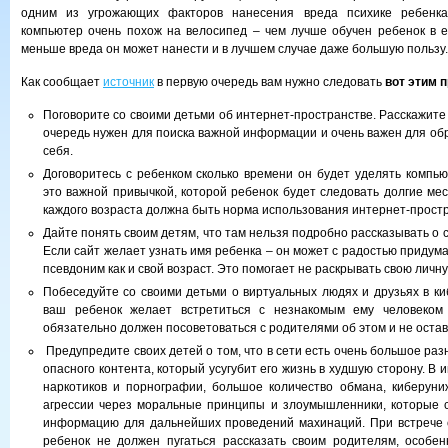
одним из угрожающих факторов нанесения вреда психике ребенка
компьютер очень похож на велосипед – чем лучше обучен ребенок в е
меньше вреда он может нанести и в лучшем случае даже большую пользу.
Как сообщает
источник
в первую очередь вам нужно следовать
вот этим 
Поговорите со своими детьми об интернет-пространстве. Расскажите
очередь нужен для поиска важной информации и очень важен для об
себя.
Договоритесь с ребенком сколько времени он будет уделять компью
это важной привычкой, которой ребенок будет следовать долгие ме
каждого возраста должна быть норма использования интернет-простр
Дайте понять своим детям, что там нельзя подробно рассказывать о с
Если сайт желает узнать имя ребенка – он может с радостью придум
псевдоним как и свой возраст. Это помогает не раскрывать свою лич
Побеседуйте со своими детьми о виртуальных людях и друзьях в ки
ваш ребенок желает встретиться с незнакомым ему человеком
обязательно должен посоветоваться с родителями об этом и не остав
Предупредите своих детей о том, что в сети есть очень большое ра
опасного контента, который усугубит его жизнь в худшую сторону. В 
наркотиков и порнографии, большое количество обмана, киберун
агрессии через моральные принципы и злоумышленники, которые 
информацию для дальнейших проведений махинаций. При встрече 
ребенок не должен пугаться рассказать своим родителям, особе