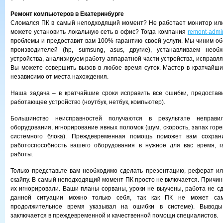
Ремонт компьютеров в Екатеринбурге
Сломался ПК в самый неподходящий момент? Не работает монитор или
можете установить локальную сеть в офис? Тогда компания
remont-admi
проблемы и предоставит вам 100% гарантию своей услуги. Мы чиним о
производителей (hp, sumsung, asus, другие), устанавливаем нео
устройства, анализируем работу аппаратной части устройства, исправл
Вы можете совершить вызов в любое время суток. Мастер в кратчайши
независимо от места нахождения.
Наша задача – в кратчайшие сроки исправить все ошибки, предостав
работающее устройство (ноутбук, нетбук, компьютер).
Большинство неисправностей получаются в результате неправил
оборудования, игнорирование явных поломок (шум, скорость, запах гор
системного блока). Преждевременная помощь поможет вам сохрани
работоспособность вашего оборудования в нужное для вас время, г
работы.
Только представьте вам необходимо сделать презентацию, реферат ил
скайпу. В самый неподходящий момент ПК просто не включается. Причин
их игнорировали. Ваши планы сорваны, уроки не выучены, работа не сд
данной ситуации можно только себя, так как ПК не может са
продолжительное время указывал на ошибки в системе). Выводы
заключается в преждевременной и качественной помощи специалистов.