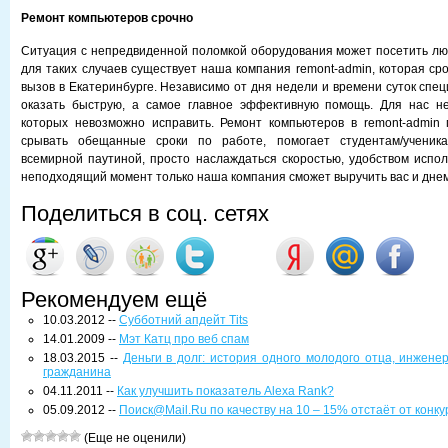
Ремонт компьютеров срочно
Ситуация с непредвиденной поломкой оборудования может посетить лю
для таких случаев существует наша компания remont-admin, которая ср
вызов в Екатеринбурге. Независимо от дня недели и времени суток спе
оказать быструю, а самое главное эффективную помощь. Для нас не
которых невозможно исправить. Ремонт компьютеров в remont-admin 
срывать обещанные сроки по работе, помогает студентам/ученик
всемирной паутиной, просто наслаждаться скоростью, удобством испо
неподходящий момент только наша компания сможет выручить вас и днем
Поделиться в соц. сетях
Рекомендуем ещё
10.03.2012 --
Субботний апдейт Tits
14.01.2009 --
Мэт Катц про веб спам
18.03.2015 --
Деньги в долг: история одного молодого отца, инжене
гражданина
04.11.2011 --
Как улучшить показатель Alexa Rank?
05.09.2012 --
Поиск@Mail.Ru по качеству на 10 – 15% отстаёт от конк
(Еще не оценили)