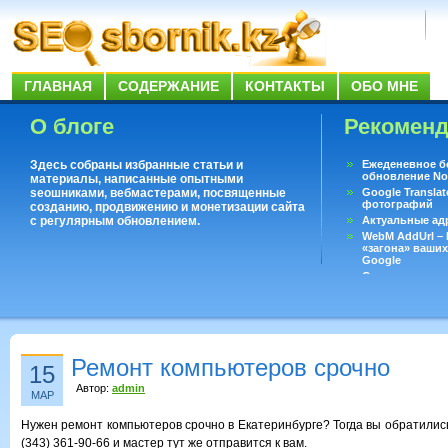
ГЛАВНАЯ
СОДЕРЖАНИЕ
КОНТАКТЫ
ОБО МНЕ
О блоге
Рекомен
Здесь собраны избранные статьи и
Ежеденевное б
обновление No
материалы, написанные опытными
seoшниками, вебмастерами, посвященные
Google Translat
фотографий
созданию, продвижению и монетизации сайта
с регулярным обновлением.
Актуальные ад
WebM AddUrl –
«загона» ваших
Google
Существует воп
ответить даже 
Переводчик Goo
Ремонт компьютеров срочно
15
Автор:
admin
МАР
Нужен ремонт компьютеров срочно в Екатеринбурге? Тогда вы обратились
(343) 361-90-66 и мастер тут же отправится к вам.