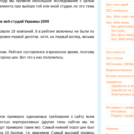
 году мы провели небольшое исследование с целью
Seo глоссарий
клиента при выборе той или иной студии, но это тема
SEO конкурсы
Seo, Web софт-п
х веб-студий Украины 2009
Seo, Web юмор
- Seo демотива
- Seo игры
овали 18 компаний, 8 в рейтинг включены не были по
- Seo фото юмо
ровня первой десятки, хотя, на первый взгляд, весьма
- Seo, Web анек
нки. Рейтинг составлялся в кризисное время, поэтому
Seo-новости
рону цен. Вот что у нас получилось:
Seo-статьи
SEOшники, WEBм
Видеоматериалы
Всякие полезност
Заработок
- Заработок в и
- Заработок на 
- Электронные д
Интервью с проф
- Интервью
- Подкаст (ауди
ли примерно одинаковые требования к сайту всем
остых корпоративных (другие типы сайтов мы не
удут примерно такие же). Самый нижний порог цен был
Новичку
а 10 баллов, т.е. максимум. Самый высокий уровень