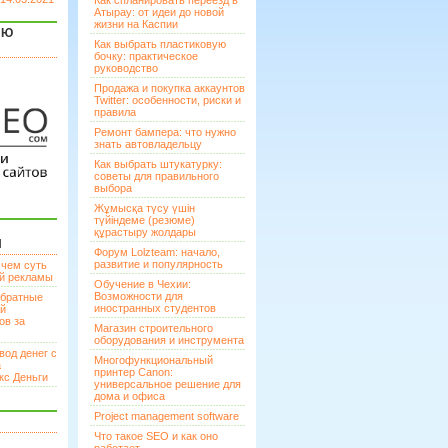
Как спланировать переезд в
Атырау: от идеи до новой
жизни на Каспии
ЯЮ
Как выбрать пластиковую
бочку: практическое
руководство
Продажа и покупка аккаунтов
Twitter: особенности, риски и
правила
Ремонт бампера: что нужно
знать автовладельцу
Как выбрать штукатурку:
советы для правильного
выбора
Жұмысқа түсу үшін
түйіндеме (резюме)
құрастыру жолдары
И
Форум Lolzteam: начало,
развитие и популярность
 чем суть
ой рекламы
Обучение в Чехии:
Возможности для
братные
иностранных студентов
ей
ов за
Магазин строительного
оборудования и инструмента
вод денег с
Многофункциональный
а
принтер Canon:
кс Деньги
универсальное решение для
дома и офиса
Project management software
Что такое SEO и как оно