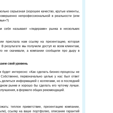
вольно серьезная (хорошее качество, крутые клиенты,
 совершенно непрофессиональной в реальности (или
мьи»?)
ми себя называют «лидерами» рынка в нескольких
нии прислала нам ссылку на презентацию, которая
! В результате мы получили доступ ко всем клиентам,
чего не скачивали, а компании сообщили про дыру в
аем свой уровень
им будет интересно: «Как сделать бизнес-процессы не
 Собственно, первоначально целью у нас был ответ
ь делиться информацией с коллегами, но в последний
дном рынке и хорошо бы сделать его чуточку лучше.
улучшения, в формате общих рекомендаций.
жать: теплое приветствие, презентацию компании,
ыли), ссылку на ваше портфолио, описание гарантий