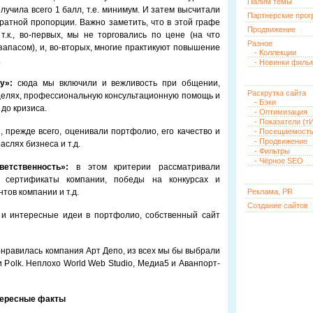
Палим темы
лучила всего 1 балл, т.е. минимум. И затем высчитали
Партнерские про
атной пропорции. Важно заметить, что в этой графе
Продвижение
.к., во-первых, мы не торговались по цене (на что
Разное
запасом), и, во-вторых, многие практикуют повышение
- Коллекции
.
- Новинки филь
у»:
сюда мы включили и вежливость при общении,
Раскрутка сайта
 целях, профессиональную консультационную помощь и
- Бэки
до кризиса.
- Оптимизация
- Показатели (тИ
, прежде всего, оценивали портфолио, его качество и
- Посещаемост
- Продвижение
аслях бизнеса и т.д.
- Фильтры
- Чёрное SEO
етственность»:
в этом критерии рассматривали
 сертификаты компании, победы на конкурсах и
тов компании и т.д.
Реклама, PR
Создание сайтов
и интересные идеи в портфолио, собственный сайт
понравилась компания Арт Депо, из всех мы бы выбрали
 Polk. Неплохо World Web Studio, Медиа5 и Аванпорт-
ересные факты