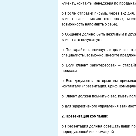
клиенту, контакты менеджера по продажам
o После отправки письма, через 1-2 дня
клиент ваше письмо (во-первых, може
возможность напомнить о себе).
o Общение должно быть вежливым и друж
клиент это почувствует.
o Постарайтесь вникнуть в цели и потр
специалисты, возможно, внесите предлож
o Если клиент заинтересован – старай
продажи.
o Все документы, которые вы присыла
контактами (презентация, бриф, коммерчес
o Клиент должен помнить о вас, иметь по
o Для эффективного управления взаимоот
2.
Презентация компании:
o Презентация должна освещать ваши по
перегруженной информацией.