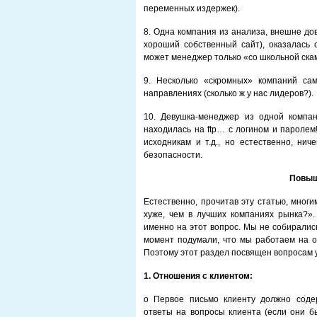
переменных издержек).
8. Одна компания из анализа, внешне до
хороший собственный сайт), оказалась
может менеджер только «со школьной ска
9. Несколько «скромных» компаний са
направлениях (сколько ж у нас лидеров?).
10. Девушка-менеджер из одной компа
находилась на ftp… с логином и паролем
исходникам и т.д., но естественно, ни
безопасности.
Повыш
Естественно, прочитав эту статью, мног
хуже, чем в лучших компаниях рынка?».
именно на этот вопрос. Мы не собиралис
момент подумали, что мы работаем на о
Поэтому этот раздел посвящен вопросам 
1.
Отношения с клиентом:
o Первое письмо клиенту должно содер
ответы на вопросы клиента (если они б