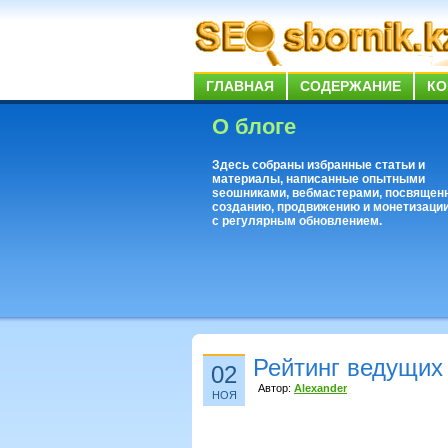
ГЛАВНАЯ
СОДЕРЖАНИЕ
КО
О блоге
Здесь собраны избранные статьи и
материалы, написанные опытными
seoшниками, вебмастерами, посвящен
созданию, продвижению и монетизации
с регулярным обновлением.
Рейтинг ведущих
02
Автор:
Alexander
НОЯ