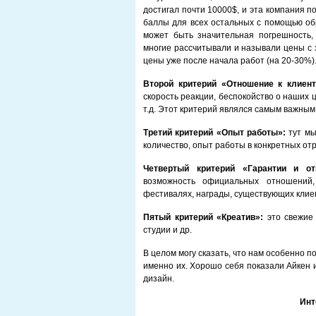
достигал почти 10000$, и эта компания по
баллы для всех остальных с помощью обр
может быть значительная погрешность, т
многие рассчитывали и называли цены с 
цены уже после начала работ (на 20-30%)
Второй критерий «Отношение к клиент
скорость реакции, беспокойство о наших
т.д. Этот критерий являлся самым важным 
Третий критерий «Опыт работы»:
тут мы
количество, опыт работы в конкретных отр
Четвертый критерий «Гарантии и отв
возможность официальных отношений,
фестивалях, награды, существующих клиен
Пятый критерий «Креатив»:
это свежие 
студии и др.
В целом могу сказать, что нам особенно 
именно их. Хорошо себя показали Айкен и
дизайн.
Инт