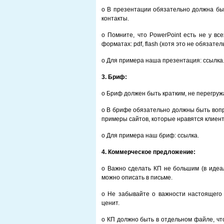
o В презентации обязательно должна бы
контакты.
o Помните, что PowerPoint есть не у вс
форматах: pdf, flash (хотя это не обязател
o Для примера наша презентация: ссылка
3.
Бриф:
o Бриф должен быть кратким, не перегру
o В брифе обязательно должны быть вопр
примеры сайтов, которые нравятся клиен
o Для примера наш бриф: ссылка.
4.
Коммерческое предложение:
o Важно сделать КП не большим (в идеа
можно описать в письме.
o Не забывайте о важности настоящего 
ценит.
o КП должно быть в отдельном файле, что