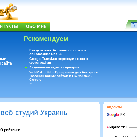
НТАКТЫ
ОБО МНЕ
Рекомендуем
Ежеденевное бесплатное онлайн
обновление Nod 32
ные
Google Translate переводит текст с
фотографий
 сайта
Актуальные адреса серверов
WebM AddUrl – Программа для быстрого
«загона» ваших сайтов в ПС Yandex и
Google
Существует вопросы, на которые не может
ответить даже Google
Переводчик Google для Android
Апдейты
 веб-студий Украины
G
o
o
g
le
PR
Я
ндекс
тИЦ
О рейтинге
.
выдача