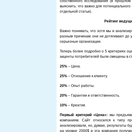
собственного исследования (в прошлом
выяснить: что важно для потенциального 
отдельной статьи).
Рейтинг ведущи
Важно понимать, что хотя мы и анализир
разным причинам: они не дотягивают до у
серьезные организации.
Теперь более подробно о 5 критериях оце
акценты потребителей были смещены в сто
25%
– Цена.
25%
– Отношение к клиенту.
20%
– Опыт работы.
20%
– Гарантии и ответственность.
10%
– Креатив.
Первый критерий «Цена»:
мы предъяви
компаниям. Сайт относился к типу пр
анализировали, но, думаю, результаты б
на уровне 2000$ и эта компания получил