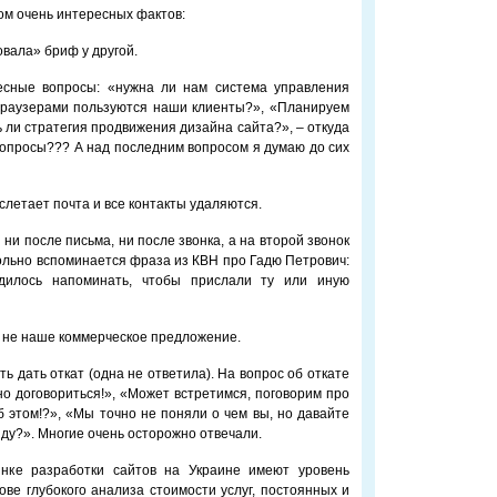
ом очень интересных фактов:
вала» бриф у другой.
есные вопросы: «нужна ли нам система управления
 браузерами пользуются наши клиенты?», «Планируем
 ли стратегия продвижения дизайна сайта?», – откуда
вопросы??? А над последним вопросом я думаю до сих
 слетает почта и все контакты удаляются.
ни после письма, ни после звонка, а на второй звонок
ольно вспоминается фраза из КВН про Гадю Петрович:
дилось напоминать, чтобы прислали ту или иную
а не наше коммерческое предложение.
ть дать откат (одна не ответила). На вопрос об откате
но договориться!», «Может встретимся, поговорим про
б этом!?», «Мы точно не поняли о чем вы, но давайте
иду?». Многие очень осторожно отвечали.
нке разработки сайтов на Украине имеют уровень
ве глубокого анализа стоимости услуг, постоянных и