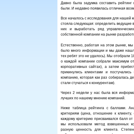
Давно была задумка составить рейтинг 
были. И недавно появилась отличная возм
Все началось с исследования для нашей к
стояла следующая: определить ведущие в
них и выработать ряд управленчески
собственной компании на рынке разработк
Естественно, работая на этом рынке, мы
было много информации и мы даже нашли
тех ребят это не удалось). Мы отобрали 
о каждой компании собрали максимум о
корпоративных сайтах), а затем прибег
прикинулись клиентами и постучались
компанию, которая как раз собиралась д
стали стучаться к конкурентам).
Через 2 недели у нас была вся информа
лучших по нашему мнению компаний.
Ниже таблица рейтинга с баллами. Ан
критериям (цена, отношение к клиенту, 
каждому критерию присваивался балл от 
мы использовали метод взвешенных ко
разную ценность для клиента. Степе