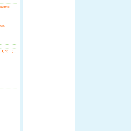
граммы
мов
Ц, pr, …)
ь