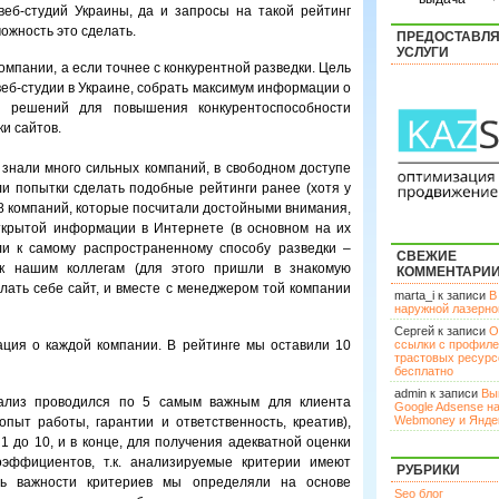
веб-студий Украины, да и запросы на такой рейтинг
ожность это сделать.
ПРЕДОСТАВЛ
УСЛУГИ
омпании, а если точнее с конкурентной разведки. Цель
еб-студии в Украине, собрать максимум информации о
х решений для повышения конкурентоспособности
и сайтов.
 знали много сильных компаний, в свободном доступе
 попытки сделать подобные рейтинги ранее (хотя у
18 компаний, которые посчитали достойными внимания,
ткрытой информации в Интернете (в основном на их
ли к самому распространенному способу разведки –
СВЕЖИЕ
 к нашим коллегам (для этого пришли в знакомую
КОММЕНТАРИ
елать себе сайт, и вместе с менеджером той компании
marta_i к записи
В
наружной лазерн
Сергей к записи
О
ция о каждой компании. В рейтинге мы оставили 10
ссылки с профил
трастовых ресурс
бесплатно
admin к записи
Вы
ализ проводился по 5 самым важным для клиента
Google Adsense н
Webmoney и Янде
опыт работы, гарантии и ответственность, креатив),
1 до 10, и в конце, для получения адекватной оценки
эффициентов, т.к. анализируемые критерии имеют
РУБРИКИ
нь важности критериев мы определяли на основе
Seo блог