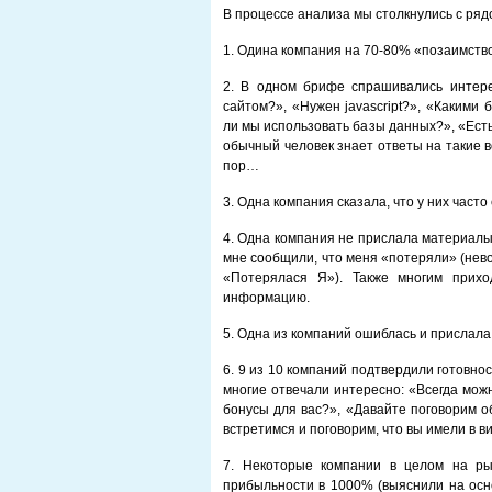
В процессе анализа мы столкнулись с ряд
1. Одина компания на 70-80% «позаимство
2. В одном брифе спрашивались интер
сайтом?», «Нужен javascript?», «Какими
ли мы использовать базы данных?», «Есть
обычный человек знает ответы на такие 
пор…
3. Одна компания сказала, что у них часто
4. Одна компания не прислала материалы 
мне сообщили, что меня «потеряли» (нев
«Потерялася Я»). Также многим прихо
информацию.
5. Одна из компаний ошиблась и прислал
6. 9 из 10 компаний подтвердили готовнос
многие отвечали интересно: «Всегда мож
бонусы для вас?», «Давайте поговорим о
встретимся и поговорим, что вы имели в в
7. Некоторые компании в целом на ры
прибыльности в 1000% (выяснили на осно