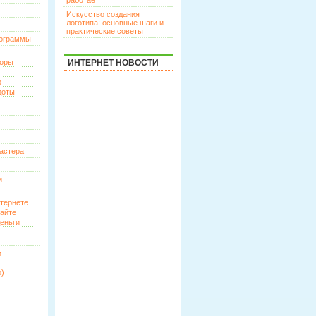
работает
Искусство создания
логотипа: основные шаги и
практические советы
рограммы
торы
ИНТЕРНЕТ НОВОСТИ
р
доты
астера
и
нтернете
сайте
еньги
и
о)