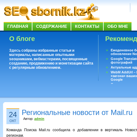
ГЛАВНАЯ
СОДЕРЖАНИЕ
КОНТАКТЫ
ОБО МНЕ
О блоге
Рекомен
Здесь собраны избранные статьи и
Ежеденевное б
обновление No
материалы, написанные опытными
seoшниками, вебмастерами, посвященные
Google Translat
фотографий
созданию, продвижению и монетизации сайта
с регулярным обновлением.
Актуальные ад
WebM AddUrl –
«загона» ваших
Google
Существует воп
ответить даже 
Переводчик Goo
Региональные новости от Mail.ru
24
Автор:
admin
ОКТ
Команда Поиска Mail.ru сообщила о добавлении в вертикаль Новос
регионам.