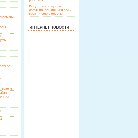
работает
Искусство создания
логотипа: основные шаги и
практические советы
рограммы
торы
ИНТЕРНЕТ НОВОСТИ
р
доты
астера
и
нтернете
сайте
еньги
и
о)