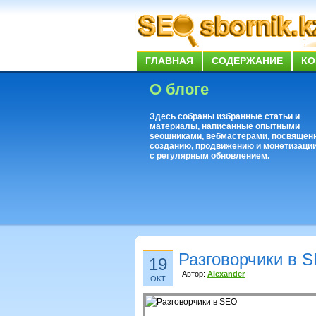
ГЛАВНАЯ
СОДЕРЖАНИЕ
КО
О блоге
Здесь собраны избранные статьи и
материалы, написанные опытными
seoшниками, вебмастерами, посвящен
созданию, продвижению и монетизации
с регулярным обновлением.
Разговорчики в 
19
Автор:
Alexander
ОКТ