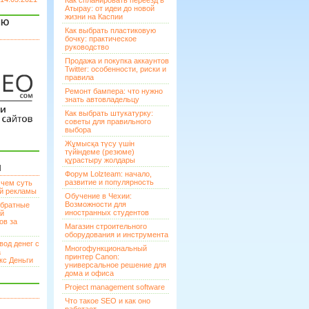
Как спланировать переезд в
Атырау: от идеи до новой
жизни на Каспии
ЯЮ
Как выбрать пластиковую
бочку: практическое
руководство
Продажа и покупка аккаунтов
Twitter: особенности, риски и
правила
Ремонт бампера: что нужно
знать автовладельцу
Как выбрать штукатурку:
советы для правильного
выбора
Жұмысқа түсу үшін
түйіндеме (резюме)
құрастыру жолдары
И
Форум Lolzteam: начало,
развитие и популярность
 чем суть
ой рекламы
Обучение в Чехии:
Возможности для
братные
иностранных студентов
ей
ов за
Магазин строительного
оборудования и инструмента
вод денег с
Многофункциональный
а
принтер Canon:
кс Деньги
универсальное решение для
дома и офиса
Project management software
Что такое SEO и как оно