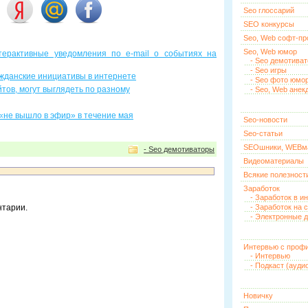
Seo глоссарий
SEO конкурсы
Seo, Web софт-п
Seo, Web юмор
терактивные уведомления по e-mail о событиях на
- Seo демотива
- Seo игры
ражданские инициативы в интернете
- Seo фото юмо
ов, могут выглядеть по разному
- Seo, Web анек
 «не вышло в эфир» в течение мая
Seo-новости
Seo-статьи
SEOшники, WEBм
- Seo демотиваторы
Видеоматериалы
Всякие полезност
Заработок
- Заработок в и
нтарии.
- Заработок на 
- Электронные д
Интервью с проф
- Интервью
- Подкаст (ауди
Новичку