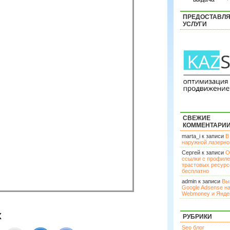
ПРЕДОСТАВЛ
УСЛУГИ
СВЕЖИЕ
КОММЕНТАРИ
marta_i к записи
В
наружной лазерн
Сергей к записи
О
ссылки с профил
трастовых ресурс
бесплатно
admin к записи
Вы
Google Adsense н
Webmoney и Янде
х
РУБРИКИ
Seo блог