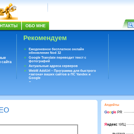
НТАКТЫ
ОБО МНЕ
Рекомендуем
Ежеденевное бесплатное онлайн
обновление Nod 32
ные
Google Translate переводит текст с
фотографий
 сайта
Актуальные адреса серверов
WebM AddUrl – Программа для быстрого
«загона» ваших сайтов в ПС Yandex и
Google
Существует вопросы, на которые не может
ответить даже Google
Переводчик Google для Android
Апдейты
SEO
G
o
o
g
le
PR
Я
ндекс
тИЦ
выдача