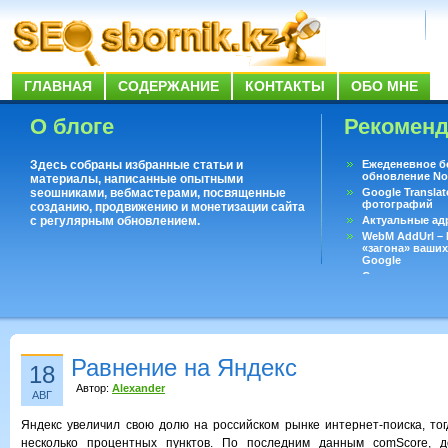
ГЛАВНАЯ
СОДЕРЖАНИЕ
КОНТАКТЫ
ОБО МНЕ
О блоге
Рекомен
Здесь собраны избранные статьи и
Ежеденевное б
обновление No
материалы, написанные опытными
seoшниками, вебмастерами, посвященные
Google Translat
фотографий
созданию, продвижению и монетизации сайта
с регулярным обновлением.
Актуальные ад
WebM AddUrl –
«загона» ваших
Google
Существует воп
ответить даже 
Переводчик Goo
Равнение на Яндекс
18
Автор:
Alexander
АВГ
Яндекс увеличил свою долю на российском рынке интернет-поиска, тог
несколько процентных пунктов. По последним данным comScore, д