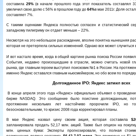
составила
29%
(в начале прошлого года этот показатель составлял 33
увеличил свою долю с 56% в прошлом году до
64%
в мае 2011г. Доля оста
составляет 7%.
С такими оценками Яндекса полностью согласен и статистический серви
западному пилигриму он отдает меньше – 22%.
Несмотря на это небольшое расхождение, вполне понятна нынешняя расс
которая не претерпела сильных изменений. Однако все может случиться
И вот настало время, когда в общей картине рынка поиска России появил
События, недавно произошедшие в отрасли, можно считать новой гла
рынка, где главным героем выступил поисковик №1 в России. На протяже
именно Яндекс оставался главным ньюсмейкером, но обо всем по порядку
Долгожданное
IPO
: Яндекс затмил всех
В конце апреля этого года «Яндекс» официально объявил о проведени
бирже NASDAQ. Это сообщение было поистине долгожданным, пот
протяжении нескольких лет настойчиво пророчили IPO, но то
безосновательными, то кризис 2008 года корректировал планы.
В мае Яндекс назвал цену своим акция, которая составила
$2
запланировала продать 52,17 млн. акций. Также был опцион на покупк
млн. ценных бумаг. Эксперты прогнозировали, что полная стоим