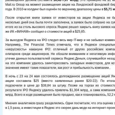
размещения должна составить
$6,42-7,07 млрд.
Это примерно на $1 мл
Mail.ru Group на момент размещения акции на Лондонской фондовой би
года. В 2010-м холдинг был оценён по верхнему диапазону цены в
$5,71 
После открытия книги заявок от инвесторов на акции Яндекса не б
несколько дней она была почти заполнена, а заявок было собрано на су
итоге из-за столь высокого спроса Яндекс решил закрыть книгу заявок на
же ИК «ФИНАМ» сообщил о стоимости акций в $25,85.
За выходом Яндекса на IPO следил весь мир IT-мир и не забывал комме
Например, The Financial Times отмечала, что в Яндексе специаль
«нерусскость» накануне IPO: отличный от других российских компа
олигархов среди акционеров. Не обошли вниманием и негативную инф
утечки данных пользователей сервиса Яндекс.Деньги, случившейся неза
на это компании удалось заинтересовать западных инвесторов, для к
значение имеют такие показатели, как рост и прибыльность компании.
В ночь с 23 на 24 мая состоялось долгожданное размещение акций Я
акции составила $25 (вместо заявленных ранее $20-22). По итог
подскочили в цене до $38,84 за штуку. Позже на торгах их стоимост
результате IPO Яндексу удалось привлечь $1,304 млрд., а сама компани
млрд. Всего в ходе размещения было продано, как и планировалось, 52,2 
Мнения аналитиков сразу разделились. Одни посчитали, что эта оценка
в 1,5 раза, а инвестиции в Яндекс это скорее дань моде на интернет-прое