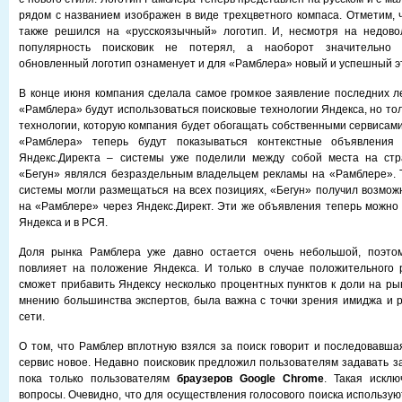
рядом с названием изображен в виде трехцветного компаса. Отметим, ч
также решился на «русскоязычный» логотип. И, несмотря на недовол
популярность поисковик не потерял, а наоборот значительно 
обновленный логотип ознаменует и для «Рамблера» новый и успешный э
В конце июня компания сделала самое громкое заявление последних ле
«Рамблера» будут использоваться поисковые технологии Яндекса, но тол
технологии, которую компания будет обогащать собственными сервисами
«Рамблера» теперь будут показываться контекстные объявления 
Яндекс.Директа – системы уже поделили между собой места на стр
«Бегун» являлся безраздельным владельцем рекламы на «Рамблере». 
системы могли размещаться на всех позициях, «Бегун» получил возмож
на «Рамблере» через Яндекс.Директ. Эти же объявления теперь можно 
Яндекса и в РСЯ.
Доля рынка Рамблера уже давно остается очень небольшой, поэто
повлияет на положение Яндекса. И только в случае положительного 
сможет прибавить Яндексу несколько процентных пунктов к доли на рын
мнению большинства экспертов, была важна с точки зрения имиджа и
сети.
О том, что Рамблер вплотную взялся за поиск говорит и последовавша
сервис новое. Недавно поисковик предложил пользователям задавать за
пока только пользователям
браузеров Google Chrome
. Такая исклю
вопросы. Очевидно, что для осуществления голосового поиска использую