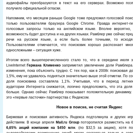
аудиофайлы преобразуются в текст на его серверах. Возможно поэ
получило официальной огласки.
Напомним, что месяцем раньше Google тоже предложил голосовой поиск
только пользователям браузера Google Chrome. Правда интернет-ги
голосовые запросы только на английском языке. Вполне вероятно,
возможность будет доступна и на других языках. Рамблер уже сейчас пр
речи на русском языке, а если быть более точными, то исходя
Пользователями отмечается, что поисковик хорошо распознает мно
односложными – ситуация хуже.
Итогом всего вышеперечисленного стало то, что в середине июля з
LiveInternet
Германа Клименко
заприметил увеличение доли Рамблера.
изменения, пока объяснить трудно. С тех пор, как в 2008г. поисковая 
1,5%, ему не удавалось подняться значительно выше этой отметки. По со
доля поисковика составляла 1,1%. Учитывая, что в период летних
аудитории Интернета снижается, логично предположить, что эта дол
больше. Однако сейчас Рамблер показывает положительную динамику.
это «первые ласточки» партнерства с Яндексом.
Новое в поиске, не считая Яндекс
Биржевая и поисковая активность Яндекса подтолкнула и других игр
действиям. В конце апреля
Mail.ru Group
поторопился разместить на 
6,65% акций компании на $450 млн
. (по $32,5 за акцию), хотя п