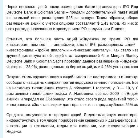
Через несколько дней после размещения банки-организаторы IPO
Ян
Deutsche Bank и Goldman Sachs – продали дополнительный пакет акций 
изначальной цене размещения $25 за каждую. Таким образом, общая
размещения акций с учетом опциона составляет $ 1,43 млрд. Из них $
всех расходов, связанных с проведением IPO, получит сам Яндекс.
Отметим, что большая часть акций «Яндекса» во время IPO дос
инвесторам, немного — английским, около 6% размещенных акций 
инвестфондам: «Тройке диалог» и «Ренессанс капиталу». Как стало из
крупнейших покупателей акций стал американский банк Morgan Stanley
Deutsche Bank и Goldman Sachs проводил данное размещение «Яндекса»
четверть – 23,9%, размещенных на бирже акций, или 4,26% уставного кап
Покупка столь крупного пакета акций никого не насторожила, т.к. нака
сообщал о «защитных мерах» против недружественного поглощения. Вс
на несколько типов: акции класса А обладают 1 голосом, у B — 10, у
выставлены только акции класса А. Напомним, осенью 2009 г. «Янде
акцию» и передал ее Сбербанку. Это стало своего рода гарантией того, ч
иностранцам. «Золотая акция» дает право вето на продажу более 25% ак
Средства, полученные от продажи акций, Яндекс планирует инвестиров
инфраструктуру, в том числе приобретение серверных и дата-центров, а
инвестиции в технологии, кадры или компании, чьи специализации
Яндекса.