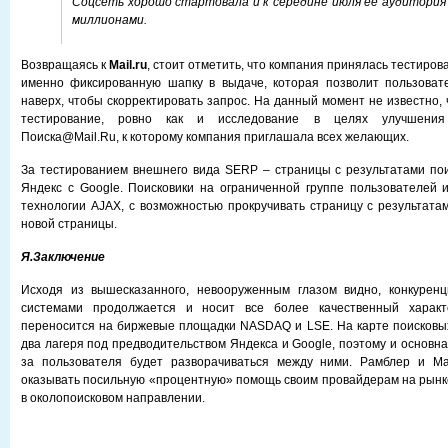
Соцсеть хорошо стартовала и к середине июля ее аудитория
миллионами.
Возвращаясь к
Mail.ru
, стоит отметить, что компания принялась тестиров
именно фиксированную шапку в выдаче, которая позволит пользоват
наверх, чтобы скорректировать запрос. На данный момент не известно,
тестирование, ровно как и исследование в целях улучшения 
Поиска@Mail.Ru, к которому компания приглашала всех желающих.
За тестированием внешнего вида SERP – страницы с результатами по
Яндекс с Google. Поисковики на ограниченной группе пользователей
технологии AJAX, с возможностью прокручивать страницу с результатам
новой страницы.
Я.Заключение
Исходя из вышесказанного, невооруженным глазом видно, конкурен
системами продолжается и носит все более качественный харак
переносится на биржевые площадки NASDAQ и LSE. На карте поисковы
два лагеря под предводительством Яндекса и Google, поэтому и основн
за пользователя будет разворачиваться между ними. Рамблер и Mai
оказывать посильную «процентную» помощь своим провайдерам на рынке
в околопоисковом направлении.