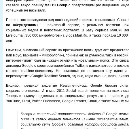
андеррайтерами размещение акций могло состояться только в сер
связали такую спешку
Mail.ru Group
с предстоящим размещением Яндек
успешным не называли.
После этого последовал ряд нововведений в поиске «почтовика». Снач
по обсуждениям
«
— поисковый сервис, в реальном времени нах
социальных медиа и новостных порталах. В базу сервиса Mail.Ru во
Livejournal, 350 000 микроблогов на Blogs.Mail.Ru, а также порядка 10 0
лент.
Отметим, аналогичный сервис на протяжении почти двух лет предостав
или в рус. варианте «Микроблоги»), причем как за рубежом, так и в Росси
интернет-гигант был вынужден отключить «реальный» поиск. Это связа
договора Google с сервисом мирокблогов Twitter, в рамках которого посл
контент realtime-поисковику. Но поисковик не оставляет эту идею 
перезапустить Google Realtime Search, однако, когда именно, пока неизве
Видимо, предвидя закрытие Realtime-поиска, Google бросил силы
социального поиска. И в мае 2011 Social search появился на всех лок
Теперь в выдачу подмешиваются социальные результаты – записи др
YouTube, Flickr, Twitter, Friendfeed, Google Reader, Gmail, а также личных л
Говоря о социальной направленности действий
Google
нельз
один из самых важным моментов. В июне интерент-гигант
социальную сеть
Google
+, создание которой обошлось компа