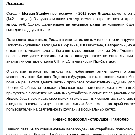
Прогнозы
Сегодня
Morgan Stanley
прогнозирует, к
2013 году Яндекс
может стоит
($42 за акцию). Выручка компании к этому времени вырастет почти втрое
млрд. руб
. Однако дальнейшее интенсивное развитие компании буде
выходом на другие рынки.
По мнению аналитиков, Россия является основным генератором выручки 
Поисковик успешно запущен на Украине, в Казахстане, Белоруссии, но 
стран, где компания смогла бы занять достойные позиции. Это
Турция,
перспективе даже
Израиль, США
и
Канада
. Также потенциальными
аналитики считают страны СНГ и ЕС, в частности
Прибалтику
.
Отсутствие планов по выходу на глобальные рынки может отрица
маржинальности бизнеса Яндекса в будущем, считают специалисты Morg
пока не решаются делать четких прогнозов относительно будущей дол
России. Слабыми сторонами в бизнесе компании специалисты Morgan S
присутствие в сегменте мобильных устройств и в сегменте социальных м
Яндекс будет усиливать свое присутствие в данных сегментах, так стало 
с недавнего времени ищет в штат аналитика Social Media, который смож
пользователей на деятельность компании в социальных сетях.
Яндекс подсобил «старушке» Рамблер
Начало лета было ознаменовано перерождением старейшей поисковой 
с нового стиля. Логотип Рамблера теперь представлен на русском и с мал