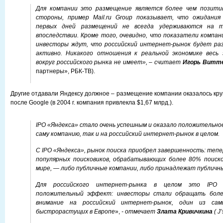
Для компании это размещение является более чем позити
стороны, пример Mail.ru Group показывает, что ожидани
первых дней размещений не всегда удерживаются на 
впоследствии. Кроме того, очевидно, что показатели компа
инвесторы ждут, что российский интернет-рынок будет раз
активно. Никакого отношения к реальной экономике вес
вокруг российского рынка не имеет», – считает
Игорь Витт
партнеры», РБК-ТВ).
Другие отдавали Яндексу должное – размещение компании оказалось кр
после Google (в 2004 г. компания привлекла $1,67 млрд.).
IPO «Яндекса» стало очень успешным и оказало положительное
саму компанию, так и на российский интернет-рынок в целом.
С IPO «Яндекса», рынок поиска приобрел завершенность: теп
популярных поисковиков, обрабатывающих более 80% поиско
мире, — либо публичные компании, либо принадлежат публичн
Для российского интернет-рынка в целом это IPO
положительный эффект: инвесторы стали обращать боле
внимание на российский интернет-рынок, один из са
быстрорастущих в Европе
»,
- отмечает
Злата Кривичкина
( J