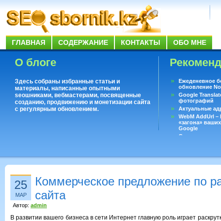
ГЛАВНАЯ
СОДЕРЖАНИЕ
КОНТАКТЫ
ОБО МНЕ
О блоге
Рекомен
Здесь собраны избранные статьи и
Ежеденевное б
обновление No
материалы, написанные опытными
seoшниками, вебмастерами, посвященные
Google Translat
фотографий
созданию, продвижению и монетизации сайта
с регулярным обновлением.
Актуальные ад
WebM AddUrl –
«загона» ваших
Google
Существует воп
ответить даже 
Переводчик Goo
Коммерческое предложение по ра
25
сайта
МАР
Автор:
admin
В развитии вашего бизнеса в сети Интернет главную роль играет раскрут