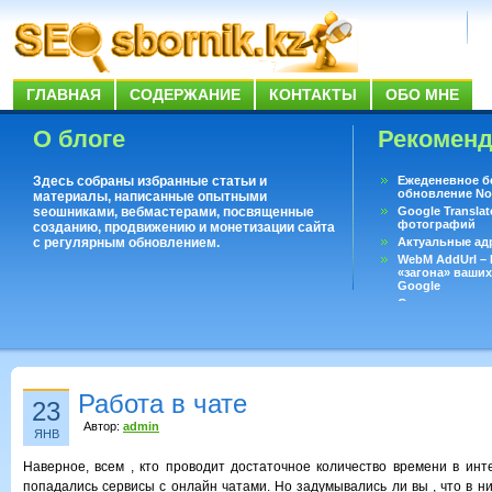
ГЛАВНАЯ
СОДЕРЖАНИЕ
КОНТАКТЫ
ОБО МНЕ
О блоге
Рекомен
Здесь собраны избранные статьи и
Ежеденевное б
обновление No
материалы, написанные опытными
seoшниками, вебмастерами, посвященные
Google Translat
фотографий
созданию, продвижению и монетизации сайта
с регулярным обновлением.
Актуальные ад
WebM AddUrl –
«загона» ваших
Google
Существует воп
ответить даже 
Переводчик Goo
Работа в чате
23
Автор:
admin
ЯНВ
Наверное, всем , кто проводит достаточное количество времени в инте
попадались сервисы с онлайн чатами. Но задумывались ли вы , что в н