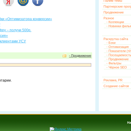
Палим темы
Партнерские про
Продвижение
Разное
йки «Оптимизатора конверсии»
- Коллекции
у
- Новинки филь
фру – получи 500р.
рсия»
Раскрутка сайта
 клиентами УСУ
- Бэки
- Оптимизация
- Показатели (тИ
- Посещаемост
- Продвижение
- Продвижение
- Фильтры
- Чёрное SEO
нтарии.
Реклама, PR
Создание сайтов
На