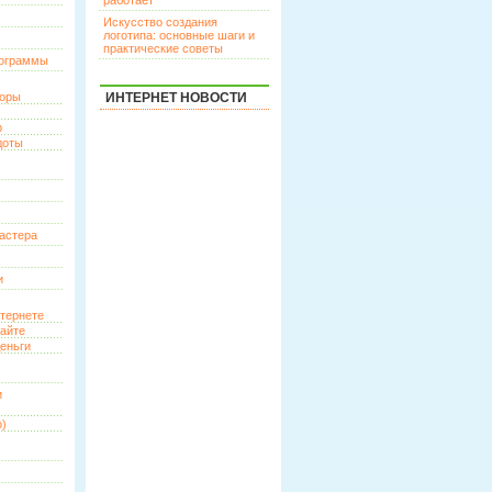
работает
Искусство создания
логотипа: основные шаги и
практические советы
рограммы
торы
ИНТЕРНЕТ НОВОСТИ
р
доты
астера
и
нтернете
сайте
еньги
и
о)