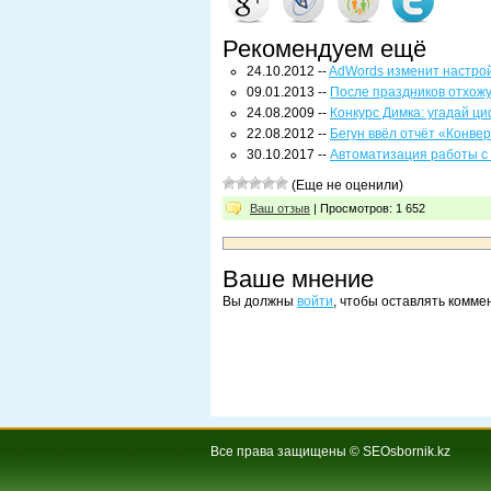
Рекомендуем ещё
24.10.2012 --
AdWords изменит настро
09.01.2013 --
После праздников отхож
24.08.2009 --
Конкурс Димка: угадай ци
22.08.2012 --
Бегун ввёл отчёт «Конве
30.10.2017 --
Автоматизация работы с
(Еще не оценили)
Ваш отзыв
| Просмотров: 1 652
Ваше мнение
Вы должны
войти
, чтобы оставлять комме
Все права защищены © SEOsbornik.kz