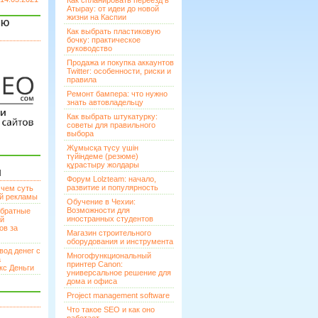
Как спланировать переезд в
Атырау: от идеи до новой
жизни на Каспии
ЯЮ
Как выбрать пластиковую
бочку: практическое
руководство
Продажа и покупка аккаунтов
Twitter: особенности, риски и
правила
Ремонт бампера: что нужно
знать автовладельцу
Как выбрать штукатурку:
советы для правильного
выбора
Жұмысқа түсу үшін
түйіндеме (резюме)
құрастыру жолдары
И
Форум Lolzteam: начало,
развитие и популярность
 чем суть
ой рекламы
Обучение в Чехии:
Возможности для
братные
иностранных студентов
ей
ов за
Магазин строительного
оборудования и инструмента
вод денег с
Многофункциональный
а
принтер Canon:
кс Деньги
универсальное решение для
дома и офиса
Project management software
Что такое SEO и как оно