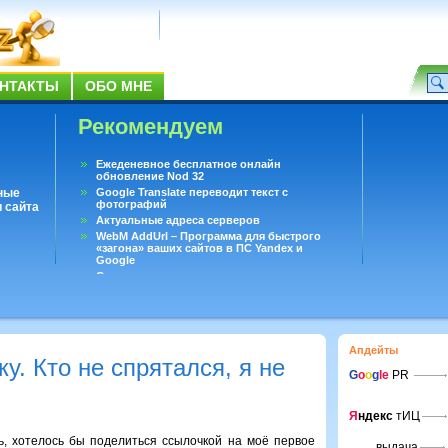
НТАКТЫ
ОБО МНЕ
Рекомендуем
Ежеденевное бесплатное онлайн
обновление Nod 32
ные
Google Translate переводит текст с
фотографий
 сайта
Актуальные адреса серверов
WebM AddUrl – Программа для быстрого
«загона» ваших сайтов в ПС Yandex и
Google
Существует вопросы, на которые не может
ответить даже Google
Переводчик Google для Android
Апдейты
у. Кто не спрятался, я не
G
o
o
g
le
PR
Я
ндекс
тИЦ
ь, хотелось бы поделиться ссылочкой на моё первое
выдача