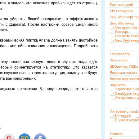
ов, я увидел, что основная прибыль идёт со страниц,
Seo глоссарий
к.
SEO конкурсы
Seo, Web софт-п
мело убирать. Людей раздражает, а эффективность
Seo, Web юмор
и с Директа). После настройки срезов узнал много
- Seo демотива
вать.
- Seo игры
- Seo фото юмо
о керамическая плитка Ariana должна занять достойное
- Seo, Web анек
Ariana достойна внимания и восхищения. Подробности
Seo-новости
Seo-статьи
истику полностью следует лишь в случаях, когда идёт
SEOшники, WEBм
торый ориентируется на статистику. Это касается
х случаях очень вероятна ситуация, когда у вас будут
Видеоматериалы
ять вам конкуренцию.
Всякие полезност
Заработок
 «вкусные ключевики». В первую очередь, это касается
- Заработок в и
- Заработок на 
- Электронные д
Интервью с проф
- Интервью
- Подкаст (ауди
х
Новичку