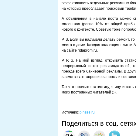
эффективность отдельных рекламных блок
на которых преобладает поисковый трафи
А объявления в начале поста можно с
маленькая (ровно 10% от общей прибыл
нового о контексте. Советую тоже попробо
P. S. Если вы надумали делать ремонт, т
место в доме. Каждая коллекция плитки 
на сайте ridaprom.ru.
P. P. S. На мой взгляд, открывать стат
непрерывный поток рекламодателей, ко
прежде всего баннерной рекламы. В други
заимствовать хорошие запросы и составл
Так что прячьте статистику, я иду искать
моих постоянных читателей ))).
Источник:
pinzes.ru
Поделиться в соц. сетя