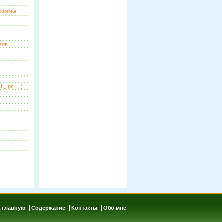
граммы
мов
Ц, pr, …)
ь
 главную
Содержание
Контакты
Обо мне