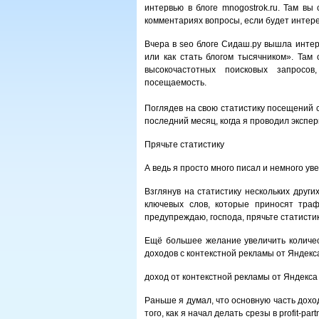
интервью в блоге mnogostrok.ru. Там вы
комментариях вопросы, если будет интере
Вчера в seo блоге Сидаш.ру вышла инте
или как стать блогом тысячником». Там
высокочастотных поисковых запросов
посещаемость.
Поглядев на свою статистику посещений с
последний месяц, когда я проводил экспе
Прячьте статистику
А ведь я просто много писал и немного ув
Взглянув на статистику нескольких друг
ключевых слов, которые приносят траф
предупреждаю, господа, прячьте статистику,
Ещё большее желание увеличить количес
доходов с контекстной рекламы от Яндек
доход от контекстной рекламы от Яндекса
Раньше я думал, что основную часть дохо
того, как я начал делать срезы в profit-pa