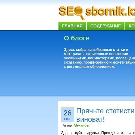
ГЛАВНАЯ
СОДЕРЖАНИЕ
КО
О блоге
Здесь собраны избранные статьи и
материалы, написанные опытными
seoшниками, вебмастерами, посвящен
созданию, продвижению и монетизации
с регулярным обновлением.
Прячьте статистик
26
виноват!
ОКТ
Автор:
Alexander
Здравствуйте, друзья. Прежде чем начат