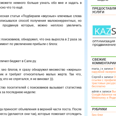
 сможете немного больше узнать обо мне и задать в
сно что то ещё.
ПРЕДОСТАВЛ
УСЛУГИ
ресная статья «Подбираем «вкусные» ключевые слова
 описывался способ получения малоконкурентных, но
, продвинув которые, можно неплохо увеличить
 поисковиков, обнаружил, что она выросла в 2 раза за
римент по увеличению прибыли с блога:
СВЕЖИЕ
еличил бюджет в Сапе.ру.
КОММЕНТАРИ
marta_i к записи
В
их seo блогов, я сразу обнаружил множество «жирных»
наружной лазерн
ик и требуют относительно малых жертв. Так что,
Сергей к записи
О
 кто не спрятался, я не виноват ))).
ссылки с профил
трастовых ресурс
бесплатно
тво посетителей с поисковиков вызывает статистика
admin к записи
Вы
са за последнюю неделю:
Google Adsense н
Webmoney и Янде
да приносят объявления в верхней части поста. После
РУБРИКИ
rtner.ru (делаются они так), которые помогают отследить
Seo блог