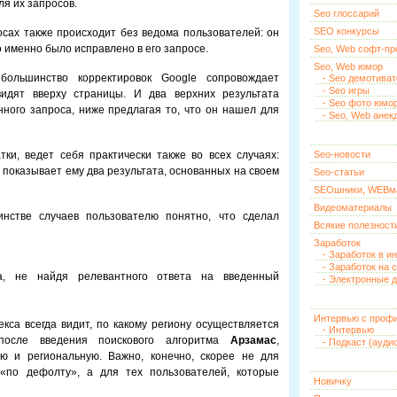
я их запросов.
Seo глоссарий
SEO конкурсы
сах также происходит без ведома пользователей: он
то именно было исправлено в его запросе.
Seo, Web софт-п
Seo, Web юмор
большинство корректировок Google сопровождает
- Seo демотива
- Seo игры
видят вверху страницы. И два верхних результата
- Seo фото юмо
ного запроса, ниже предлагая то, что он нашел для
- Seo, Web анек
ки, ведет себя практически также во всех случаях:
Seo-новости
и показывает ему два результата, основанных на своем
Seo-статьи
SEOшники, WEBм
Видеоматериалы
инстве случаев пользователю понятно, что сделал
Всякие полезност
Заработок
- Заработок в и
- Заработок на 
а, не найдя релевантного ответа на введенный
- Электронные д
Интервью с проф
екса всегда видит, по какому региону осуществляется
- Интервью
после введения поискового алгоритма
Арзамас
,
- Подкаст (ауди
ю и региональную. Важно, конечно, скорее не для
 «по дефолту», а для тех пользователей, которые
Новичку