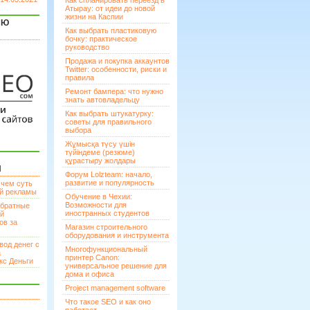
Как спланировать переезд в
Атырау: от идеи до новой
жизни на Каспии
ЯЮ
Как выбрать пластиковую
бочку: практическое
руководство
Продажа и покупка аккаунтов
Twitter: особенности, риски и
правила
Ремонт бампера: что нужно
знать автовладельцу
Как выбрать штукатурку:
советы для правильного
выбора
Жұмысқа түсу үшін
түйіндеме (резюме)
құрастыру жолдары
И
Форум Lolzteam: начало,
развитие и популярность
 чем суть
ой рекламы
Обучение в Чехии:
Возможности для
братные
иностранных студентов
ей
ов за
Магазин строительного
оборудования и инструмента
вод денег с
Многофункциональный
а
принтер Canon:
кс Деньги
универсальное решение для
дома и офиса
Project management software
Что такое SEO и как оно