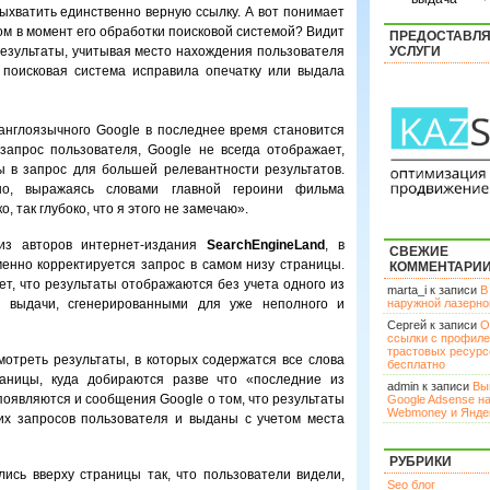
выхватить единственно верную ссылку. А вот понимает
ом в момент его обработки поисковой системой? Видит
ПРЕДОСТАВЛ
результаты, учитывая место нахождения пользователя
УСЛУГИ
 поисковая система исправила опечатку или выдала
англоязычного Google в последнее время становится
апрос пользователя, Google не всегда отображает,
 в запрос для большей релевантности результатов.
 но, выражаясь словами главной героини фильма
ко, так глубоко, что я этого не замечаю».
из авторов интернет-издания
SearchEngineLand
, в
СВЕЖИЕ
менно корректируется запрос в самом низу страницы.
КОММЕНТАРИ
ет, что результаты отображаются без учета одного из
marta_i к записи
В
и выдачи, сгенерированными для уже неполного и
наружной лазерн
Сергей к записи
О
ссылки с профил
трастовых ресурс
смотреть результаты, в которых содержатся все слова
бесплатно
раницы, куда добираются разве что «последние из
admin к записи
Вы
появляются и сообщения Google о том, что результаты
Google Adsense н
Webmoney и Янде
х запросов пользователя и выданы с учетом места
РУБРИКИ
сь вверху страницы так, что пользователи видели,
Seo блог