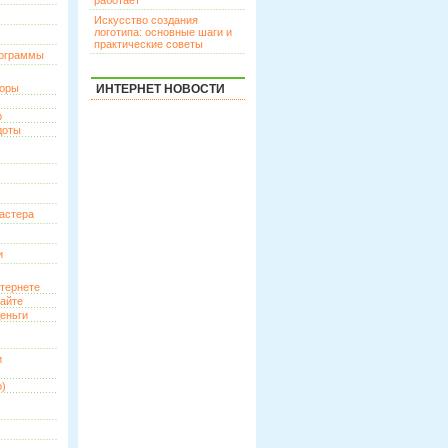
работает
Искусство создания
логотипа: основные шаги и
практические советы
рограммы
торы
ИНТЕРНЕТ НОВОСТИ
р
доты
астера
и
нтернете
сайте
еньги
и
о)