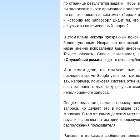
по странице результатов выдачи, чтобы 
ли пользователь, что произошло с запрос
ли он, что поисковые системы отбирали 
и историю его запросов? Видит ли, что
результаты на измененный запрос?
В этом плане некогда прозрачный поиск 
более туманным. Исправляя поисковый з
какие именно исправления были внесены
Точнее сказать, Google показывает,
«Служебный роман»
, «где-то очень глубо
И в самом деле, как отмечает один 
последнее время Google уточняет, как и
Так, например, поисковая система отмеча
слов запроса только под результатам
неполноценного запроса.
Google предлагает, нажав на ссылку, по
запроса, но делает это в подвале ст
Могикан». В том же самом далеком месте 
выдачи основаны на истории предыдущи
расположения пользователя.
Раньше те же самые сообщения появляли