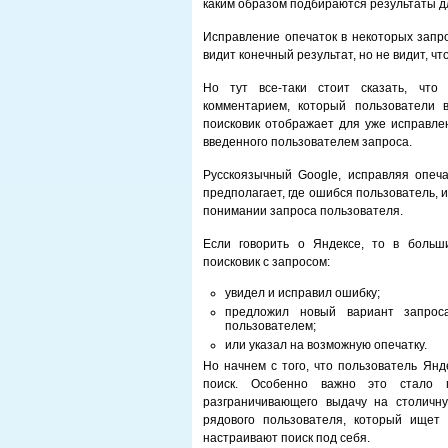
каким образом подбираются результаты дл
Исправление опечаток в некоторых запро
видит конечный результат, но не видит, ч
Но тут все-таки стоит сказать, что 
комментарием, который пользователи 
поисковик отображает для уже исправлен
введенного пользователем запроса.
Русскоязычный Google, исправляя опечат
предполагает, где ошибся пользователь, 
понимании запроса пользователя.
Если говорить о Яндексе, то в больш
поисковик с запросом:
увидел и исправил ошибку;
предложил новый вариант запрос
пользователем;
или указал на возможную опечатку.
Но начнем с того, что пользователь Янд
поиск. Особенно важно это стало 
разграничивающего выдачу на столичну
рядового пользователя, который ищет
настраивают поиск под себя.