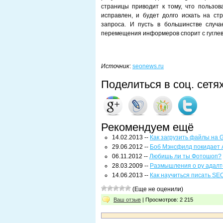
страницы приводит к тому, что пользова
исправлен, и будет долго искать на с
запроса. И пусть в большинстве случа
перемещения информеров спорит с гуглев
Источник
:
seonews.ru
Поделиться в соц. сетя
Рекомендуем ещё
14.02.2013 --
Как загрузить файлы на 
29.06.2012 --
Боб Мэнсфилд покидает 
06.11.2012 --
Любишь ли ты Фотошоп?
28.03.2009 --
Размышления о ру адалт
14.06.2013 --
Как научиться писать SE
(Еще не оценили)
Ваш отзыв
| Просмотров: 2 215