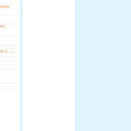
граммы
мов
Ц, pr, …)
ь