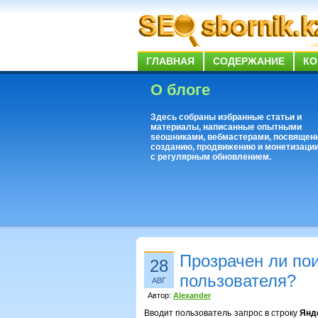
ГЛАВНАЯ
СОДЕРЖАНИЕ
КО
О блоге
Здесь собраны избранные статьи и
материалы, написанные опытными
seoшниками, вебмастерами, посвящен
созданию, продвижению и монетизации
с регулярным обновлением.
Прозрачен ли пои
28
пользователя?
АВГ
Автор:
Alexander
Вводит пользователь запрос в строку
Янд