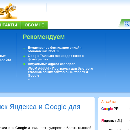
НТАКТЫ
ОБО МНЕ
Рекомендуем
Ежеденевное бесплатное онлайн
обновление Nod 32
ные
Google Translate переводит текст с
фотографий
 сайта
Актуальные адреса серверов
WebM AddUrl – Программа для быстрого
«загона» ваших сайтов в ПС Yandex и
Google
Существует вопросы, на которые не может
ответить даже Google
Переводчик Google для Android
Апдейты
ск Яндекса и Google для
G
o
o
g
le
PR
Я
ндекс
тИЦ
екса
или
Google
и начинает судорожно бегать мышкой
выдача