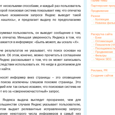
Палим темы
т несколькими способами, и каждый раз пользователь
Партнерские про
орой поисковая система показывает ему, что опечатка
Продвижение
льно искаженном запросе Яндекс выводит такой
Разное
- Коллекции
 нашлось»
, и предлагает выдачу по предполагаемо
- Новинки филь
азумевал пользователь, он выводит сообщение о том,
Раскрутка сайта
 опечатка. Меньшая уверенность Яндекса в том, что
- Бэки
- Оптимизация
ражается в информере:
«Быть может, вы искали «
X»
.
- Показатели (тИ
- Посещаемост
че результатов не указывает, что поиск основан на
- Продвижение
ля. Об этом, конечно, можно прочитать в соглашении
- Фильтры
- Чёрное SEO
ндекс рассказывает о том, что он может записывать
следствии использовать их. Но нигде в досягаемом для
 найти.
Реклама, PR
Создание сайтов
реносят информер вниз страницы – это оповещение
в поиска исключены слишком похожие страницы. Это
кий или так сильно искажен, что поисковая система не
т его за «сверхнизкочастотный» запрос.
 Яндекса выдача выглядит прозрачнее, чем для
ольшинстве случаев Яндекс указывает пользователю,
том выдает релевантные исправленному запросу
щение некоторого числа информеров в самый низ