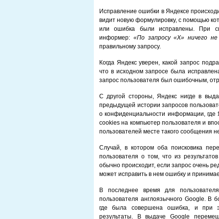
Исправление ошибки в Яндексе происходи
видит новую формулировку, с помощью кот
или ошибка были исправлены. При си
информер:
«По запросу «
X» ничего не
правильному запросу.
Когда Яндекс уверен, какой запрос подр
что в исходном запросе была исправлена
запрос пользователя был ошибочным, от
С другой стороны, Яндекс нигде в выда
предыдущей истории запросов пользовате
о конфиденциальности информации, где Я
cookies на компьютер пользователя и впо
пользователей месте такого сообщения не
Случай, в котором оба поисковика пе
пользователя о том, что из результато
обычно происходит, если запрос очень ред
может исправить в нем ошибку и принимае
В последнее время для пользователя
пользователя англоязычного Google. В б
где была совершена ошибка, и при э
результаты. В выдаче Google переме