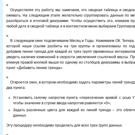
Осуществляя эту работу, мы замечаем, что сводная таблица и сводн
оживать. На следующем этапе желательно сгруппировать данные по мес
разобраться в итоговой диаграмме. Чтобы осуществить это, кликаем п
любой дате в сводной таблице и в контекстном меню выбираем Группиров
В следующем окне подсвечиваем Месяц и Годы. Нажимаем ОК. Теперь 
которой наши ссылки разбиты на три группы и организованы по год
добавим линии тренда для каждой из трех групп (временных интервалов
увидеть наличие изменений в скорости увеличения ссылочной массы. Пр
кликнув правой кнопкой мыши по одному из столбцов диаграммы и выбр
пункт «Добавить линию тренда».
Откроется окно, в котором необходимо задать параметры линий тренда
два пункта:
Установить галочку напротив пункта «пересечение кривой с осью Y
чтобы значение в строке ввода напротив равняется «0»;
Задать различные цвета для каждой из линий тренда – это облег
данных.
Эту процедуру необходимо проделать для всех трех групп данных.