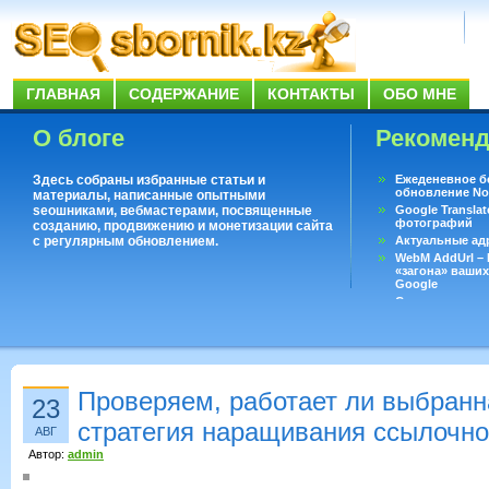
ГЛАВНАЯ
СОДЕРЖАНИЕ
КОНТАКТЫ
ОБО МНЕ
О блоге
Рекомен
Здесь собраны избранные статьи и
Ежеденевное б
обновление No
материалы, написанные опытными
seoшниками, вебмастерами, посвященные
Google Translat
фотографий
созданию, продвижению и монетизации сайта
с регулярным обновлением.
Актуальные ад
WebM AddUrl –
«загона» ваших
Google
Существует воп
ответить даже 
Переводчик Goo
Проверяем, работает ли выбранн
23
стратегия наращивания ссылочн
АВГ
Автор:
admin