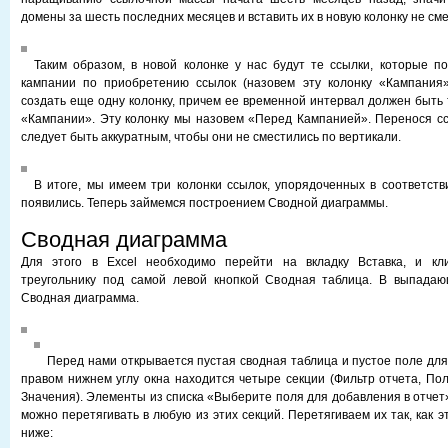
домены за шесть последних месяцев и вставить их в новую колонку не см
Таким образом, в новой колонке у нас будут те ссылки, которые п
кампании по приобретению ссылок (назовем эту колонку «Кампания»
создать еще одну колонку, причем ее временной интервал должен быть т
«Кампании». Эту колонку мы назовем «Перед Кампанией». Перенося сс
следует быть аккуратным, чтобы они не сместились по вертикали.
В итоге, мы имеем три колонки ссылок, упорядоченных в соответстви
появились. Теперь займемся построением Сводной диаграммы.
Сводная диаграмма
Для этого в Excel необходимо перейти на вкладку Вставка, и кл
треугольнику под самой левой кнопкой Сводная таблица. В выпада
Сводная диаграмма.
Перед нами открывается пустая сводная таблица и пустое поле для
правом нижнем углу окна находится четыре секции (Фильтр отчета, Пол
Значения). Элементы из списка «Выберите поля для добавления в отчет
можно перетягивать в любую из этих секций. Перетягиваем их так, как э
ниже: