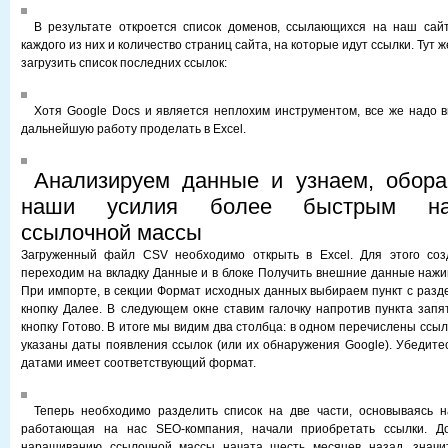
В результате откроется список доменов, ссылающихся на наш сайт
каждого из них и количество страниц сайта, на которые идут ссылки. Тут
загрузить список последних ссылок:
Хотя Google Docs и является неплохим инструментом, все же надо
дальнейшую работу проделать в Excel.
Анализируем данные и узнаем, обора
наши усилия более быстрым на
ссылочной массы
Загруженный файл CSV необходимо открыть в Excel. Для этого соз
переходим на вкладку Данные и в блоке Получить внешние данные нажим
При импорте, в секции Формат исходных данных выбираем пункт с раз
кнопку Далее. В следующем окне ставим галочку напротив пункта зап
кнопку Готово. В итоге мы видим два столбца: в одном перечислены ссыл
указаны даты появления ссылок (или их обнаружения Google). Убедитес
датами имеет соответствующий формат.
Теперь необходимо разделить список на две части, основываясь н
работающая на нас SEO-компания, начали приобретать ссылки. До
наращиванию ссылочной массы начата шесть месяцев назад, значи