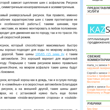
которой зависит сцепление шин с асфальтом. Рисунок
, симметричным ненаправленным и асимметричным.
ПРЕДОСТАВЛ
УСЛУГИ
амый универсальный рисунок. Как правило, именно
абочие характеристики шин с таким протектором не
и особенностей работы.С такими шинами, при
 местами, их можно монтировать в любом положении.
ходит для движения как по городу, так и по трассе. Но
ый скоростной режим.
унок, который способствует максимально быстро
ины хорошо подходят для езды по мокрому асфальту,
с дорогой. Также шины
195/65 r15 зима бу
с таким
СВЕЖИЕ
е автомобили. Это хорошей вариант для водителей
КОММЕНТАРИ
году. Покрышки с таким рисунком важно правильно
marta_i к записи
В
щения.Иначе, на мокром асфальте такие шины будут
наружной лазерн
 боковине.
Сергей к записи
О
ссылки с профил
трастовых ресурс
ок, который хорош как в дождь, так и в сухую погоду.
бесплатно
т в «семейные» и в скоростные автомобили.Благодаря
admin к записи
Вы
н рисунок, а на внешней другой, такие шины дают
Google Adsense н
Webmoney и Янде
ёврах, но с установкой нужно быть еще более
 метками «inside-внутренняя сторона» и «outside-
РУБРИКИ
Seo блог