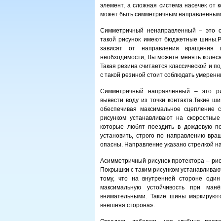
элемент, а сложная система насечек от 
может быть симметричным направленным
Симметричный ненаправленный – это с
такой рисунок имеют бюджетные шины.Р
зависят от направления вращения 
необходимости, Вы можете менять колеса
Такая резина считается классической и под
с такой резиной стоит соблюдать умеренн
Симметричный направленный – это рис
вывести воду из точки контакта.Такие ш
обеспечивая максимальное сцепление 
рисунком устанавливают на скоростны
которые любят поездить в дождевую по
установить, строго по направлению вра
опасны. Направление указано стрелкой на
Асимметричный рисунок протектора – рисун
Покрышки с таким рисунком устанавливаю
тому, что на внутренней стороне оди
максимальную устойчивость при ман
внимательными. Такие шины маркируются
внешняя сторона».