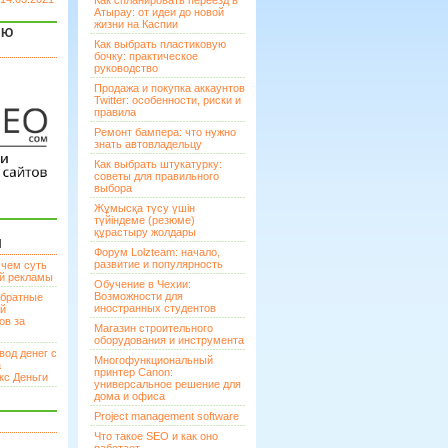
Как спланировать переезд в
Атырау: от идеи до новой
жизни на Каспии
ЯЮ
Как выбрать пластиковую
бочку: практическое
руководство
Продажа и покупка аккаунтов
Twitter: особенности, риски и
правила
Ремонт бампера: что нужно
знать автовладельцу
Как выбрать штукатурку:
советы для правильного
выбора
Жұмысқа түсу үшін
түйіндеме (резюме)
құрастыру жолдары
И
Форум Lolzteam: начало,
развитие и популярность
 чем суть
ой рекламы
Обучение в Чехии:
Возможности для
братные
иностранных студентов
ей
ов за
Магазин строительного
оборудования и инструмента
вод денег с
Многофункциональный
а
принтер Canon:
кс Деньги
универсальное решение для
дома и офиса
Project management software
Что такое SEO и как оно