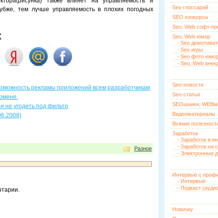
ектора(рисунка) также влияет на управляемость и
Seo глоссарий
лубже, тем лучше управляемость в плохих погодных
SEO конкурсы
Seo, Web софт-п
х
Seo, Web юмор
- Seo демотива
- Seo игры
- Seo фото юмо
- Seo, Web анек
Seo-новости
озможность рекламы приложений всем разработчикам
Seo-статьи
омене.
SEOшники, WEBм
и не угодить под фильтр
Видеоматериалы
06.2008)
Всякие полезност
Заработок
- Заработок в и
- Заработок на 
Разное
- Электронные д
Интервью с проф
- Интервью
- Подкаст (ауди
нтарии.
Новичку