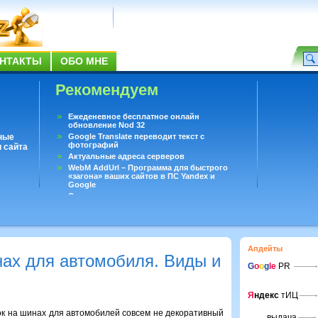
НТАКТЫ
ОБО МНЕ
Рекомендуем
Ежеденевное бесплатное онлайн
обновление Nod 32
ные
Google Translate переводит текст с
фотографий
 сайта
Актуальные адреса серверов
WebM AddUrl – Программа для быстрого
«загона» ваших сайтов в ПС Yandex и
Google
Существует вопросы, на которые не может
ответить даже Google
Переводчик Google для Android
Апдейты
нах для автомобиля. Виды и
G
o
o
g
le
PR
Я
ндекс
тИЦ
к на шинах для автомобилей совсем не декоративный
выдача