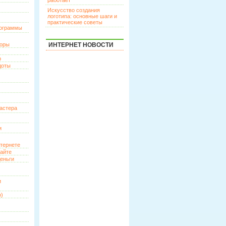
работает
Искусство создания
логотипа: основные шаги и
практические советы
рограммы
торы
ИНТЕРНЕТ НОВОСТИ
р
доты
астера
и
нтернете
сайте
еньги
и
о)