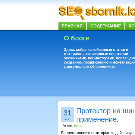
ГЛАВНАЯ
СОДЕРЖАНИЕ
КО
О блоге
Здесь собраны избранные статьи и
материалы, написанные опытными
seoшниками, вебмастерами, посвящен
созданию, продвижению и монетизации
с регулярным обновлением.
Протектор на ши
31
применение.
АВГ
Автор:
admin
Вопреки мнению некоторых людей, рисуно