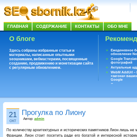
ГЛАВНАЯ
СОДЕРЖАНИЕ
КОНТАКТЫ
ОБО МНЕ
О блоге
Рекомен
Здесь собраны избранные статьи и
Ежеденевное б
обновление No
материалы, написанные опытными
seoшниками, вебмастерами, посвященные
Google Translat
фотографий
созданию, продвижению и монетизации сайта
с регулярным обновлением.
Актуальные ад
WebM AddUrl –
«загона» ваших
Google
Существует воп
ответить даже 
Переводчик Goo
Прогулка по Лиону
21
Автор:
admin
ОКТ
По количеству архитектурных и исторических памятников Лион лишь не 
Франции. Лион стоит посетить ради его богатой и интересной истори