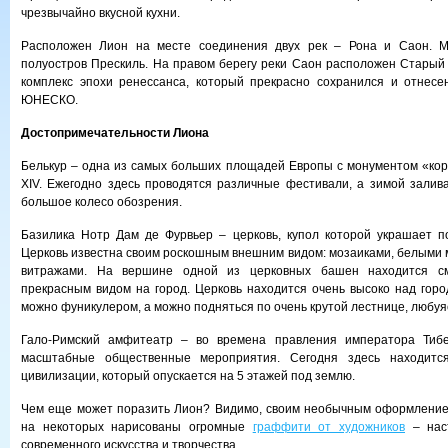
чрезвычайно вкусной кухни.
Расположен Лион на месте соединения двух рек – Рона и Саон. М
полуостров Прескиль. На правом берегу реки Саон расположен Старый
комплекс эпохи ренессанса, который прекрасно сохранился и отнесе
ЮНЕСКО.
Достопримечательности Лиона
Белькур – одна из самых больших площадей Европы с монументом «ко
XIV. Ежегодно здесь проводятся различные фестивали, а зимой залив
большое колесо обозрения.
Базилика Нотр Дам де Фурвьер – церковь, купол которой украшает п
Церковь известна своим роскошным внешним видом: мозаиками, белыми
витражами. На вершине одной из церковных башен находится с
прекрасным видом на город. Церковь находится очень высоко над горо
можно фуникулером, а можно подняться по очень крутой лестнице, любуя
Гало-Римский амфитеатр – во времена правления императора Тибе
масштабные общественные мероприятия. Сегодня здесь находится
цивилизации, который опускается на 5 этажей под землю.
Чем еще может поразить Лион? Видимо, своим необычным оформление
на некоторых нарисованы огромные
граффити от художников
– нас
современного искусства и творчества.