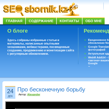
ГЛАВНАЯ
СОДЕРЖАНИЕ
КОНТАКТЫ
ОБО МНЕ
О блоге
Рекомен
Здесь собраны избранные статьи и
Ежеденевное б
обновление No
материалы, написанные опытными
seoшниками, вебмастерами, посвященные
Google Translat
фотографий
созданию, продвижению и монетизации сайта
с регулярным обновлением.
Актуальные ад
WebM AddUrl –
«загона» ваших
Google
Существует воп
ответить даже 
Переводчик Goo
Про бесконечную борьбу
24
Автор:
Alexander
ДЕК