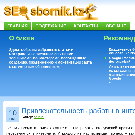
ГЛАВНАЯ
СОДЕРЖАНИЕ
КОНТАКТЫ
ОБО МНЕ
О блоге
Рекомен
Здесь собраны избранные статьи и
Ежеденевное б
обновление No
материалы, написанные опытными
seoшниками, вебмастерами, посвященные
Google Translat
фотографий
созданию, продвижению и монетизации сайта
с регулярным обновлением.
Актуальные ад
WebM AddUrl –
«загона» ваших
Google
Существует воп
ответить даже 
Переводчик Goo
Привлекательность работы в инт
10
Автор:
admin
ОКТ
Все мы всегда в поисках лучшего – кто работы, кто условий проживан
пересекаются в интернете. У каждого из нас возникает вопрос – ка