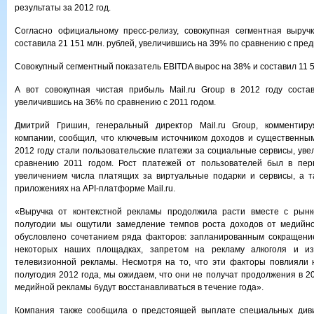
результаты за 2012 год.
Согласно официальному пресс-релизу, совокупная сегментная выручк
составила 21 151 млн. рублей, увеличившись на 39% по сравнению с пре
Совокупный сегментный показатель EBITDA вырос на 38% и составил 11 5
А вот совокупная чистая прибыль Mail.ru Group в 2012 году состав
увеличившись на 36% по сравнению с 2011 годом.
Дмитрий Гришин, генеральный директор Mail.ru Group, комментир
компании, сообщил, что ключевым источником доходов и существенны
2012 году стали пользовательские платежи за социальные сервисы, уве
сравнению 2011 годом. Рост платежей от пользователей был в пер
увеличением числа платящих за виртуальные подарки и сервисы, а т
приложениях на API-платформе Mail.ru.
«Выручка от контекстной рекламы продолжила расти вместе с рынк
полугодии мы ощутили замедление темпов роста доходов от медийн
обусловлено сочетанием ряда факторов: запланированным сокращени
некоторых наших площадках, запретом на рекламу алкоголя и и
телевизионной рекламы. Несмотря на то, что эти факторы повлияли 
полугодия 2012 года, мы ожидаем, что они не получат продолжения в 2
медийной рекламы будут восстанавливаться в течение года».
Компания также сообщила о предстоящей выплате специальных див