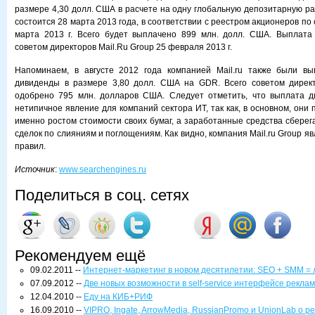
размере 4,30 долл. США в расчете на одну глобальную депозитарную ра
состоится 28 марта 2013 года, в соответствии с реестром акционеров по 
марта 2013 г. Всего будет выплачено 899 млн. долл. США. Выплата
советом директоров Mail.Ru Group 25 февраля 2013 г.
Напоминаем, в августе 2012 года компанией Mail.ru также были в
дивиденды в размере 3,80 долл. США на GDR. Всего советом дирек
одобрено 795 млн. долларов США. Следует отметить, что выплата д
нетипичное явление для компаний сектора ИТ, так как, в основном, они
именно ростом стоимости своих бумаг, а заработанные средства сберег
сделок по слияниям и поглощениям. Как видно, компания Mail.ru Group я
правил.
Источник
:
www.searchengines.ru
Поделиться в соц. сетях
Рекомендуем ещё
09.02.2011 --
Интернет-маркетинг в новом десятилетии: SEO + SMM =
07.09.2012 --
Две новых возможности в self-service интерфейсе реклам
12.04.2010 --
Еду на КИБ+РИФ
16.09.2010 --
VIPRO, Ingate, ArrowMedia, RussianPromo и UnionLab о р