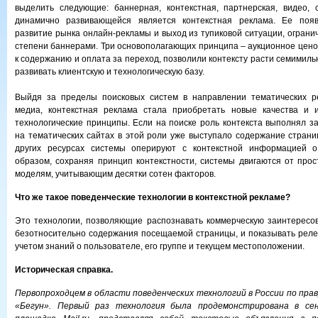
выделить следующие: баннерная, контекстная, партнерская, видео, 
динамично развивающейся является контекстная реклама. Ее появ
развитие рынка онлайн-рекламы и выход из тупиковой ситуации, огран
степени баннерами. Три основополагающих принципа – аукционное цено
к содержанию и оплата за переход, позволили контексту расти семимил
развивать клиентскую и технологическую базу.
Выйдя за пределы поисковых систем в направлении тематических р
медиа, контекстная реклама стала приобретать новые качества и 
технологические принципы. Если на поиске роль контекста выполнял за
на тематических сайтах в этой роли уже выступало содержание страни
других ресурсах системы оперируют с контекстной информацией о
образом, сохраняя принцип контекстности, системы двигаются от про
моделям, учитывающим десятки сотен факторов.
Что же такое поведенческие технологии в контекстной рекламе?
Это технологии, позволяющие распознавать коммерческую заинтересо
безотносительно содержания посещаемой страницы, и показывать рел
учетом знаний о пользователе, его группе и текущем местоположении.
Историческая справка.
Первопроходцем в области поведенческих технологий в России по пра
«Бегун». Первый раз технология была продемонстрирована в се