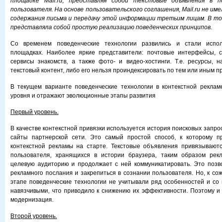
площадке Mail.ru, представляя собой текстовые объявления в 
пользователя. На основе пользовательского соглашения, Mail.ru не им
содержания письма и передачу этой информации третьим лицам. В т
представляла собой простую реализацию поведенческих принципов.
Со временем поведенческие технологии развились и стали испол
площадках. Наиболее яркие представители: почтовые интерфейсы, 
сервисы знакомств, а также фото- и видео-хостинги. Т.е. ресурсы, н
текстовый контент, либо его нельзя проиндексировать по тем или иным п
В текущем варианте поведенческие технологии в контекстной реклам
уровня и отражают эволюционные этапы развития
Первый уровень.
В качестве контекстной привязки используется история поисковых запрос
сайты партнерской сети. Это самый простой способ, к которому п
контекстной рекламы на старте. Текстовые объявления привязываютс
пользователя, хранящихся в истории браузера, таким образом рек
целевую аудиторию и продолжает с ней коммуникатировать. Это позв
рекламного послания и закрепиться в сознании пользователя. Но, к со
этапе поведенческие технологии не учитывали ряд особенностей и со
навязчивыми, что приводило к снижению их эффективности. Поэтому 
модернизация.
Второй уровень.