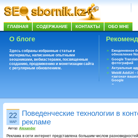
ГЛАВНАЯ
СОДЕРЖАНИЕ
КОНТАКТЫ
ОБО МНЕ
О блоге
Рекомен
Здесь собраны избранные статьи и
Ежеденевное б
обновление No
материалы, написанные опытными
seoшниками, вебмастерами, посвященные
Google Translat
фотографий
созданию, продвижению и монетизации сайта
с регулярным обновлением.
Актуальные ад
WebM AddUrl –
«загона» ваших
Google
Существует воп
ответить даже 
Переводчик Goo
Поведенческие технологии в конт
22
рекламе
МАР
Автор:
Alexander
Реклама в сети интернет представлена большим числом разновидностей