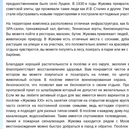
предшественником было село Луцкое. В 1930-е годы Жуковка преврати
советской элиты, где проживали такие люди как И.В. Сталин и другие. Уж
стали обустраивать новыми территориями и построили коттеджные участ
На территории комплекса расположена отличная инфраструктура, как ба
SPA-салон, тренажерный зал, фитнес, Теннисные корты, Киноконцертный
Вы можете пойти в ресторан, магазин, бутик. Жуковка привлекает людей
живописную природу. В Жуковке есть отличные места с соснами, дуб
растущие на улицах и на участках, это положительно влияет на красиву
отдыха чувствуется, вы можете погулять в лесу, поиграть в парке или же 
барбекю.
Благодаря хорошей растительности в посёлке и его округе, экология 
благоприятствует восстановлению здоровья. Вам понравится чистое 
котором вы можете покупаться и позагорать на пляже, по центр
живописный остров. В посёлке имеется военизированная охрана, 
безопасности, что позволит вам не беспокоится о своем отдыхе. При
пропускной пункт со шлагбаумом который не допустит не желательных п
Если же вы любите активный отдых для вас имеется много вариантов р
посёлке «Жуковка XXI» есть занятия спортом на открытом воздухе кругл
часто селятся на постоянной основе семьями, ведь коттеджи строят
плану, и подходят для разных типов семей. В посёлке к каждому дому по
канализация, водоснабжение. Также имеется спутниковое телевидение,
линия и пожарная сигнализация. Жуковка находится рядом с Москв
местонахождения можно быстро добраться в город и обратно. Посёлок