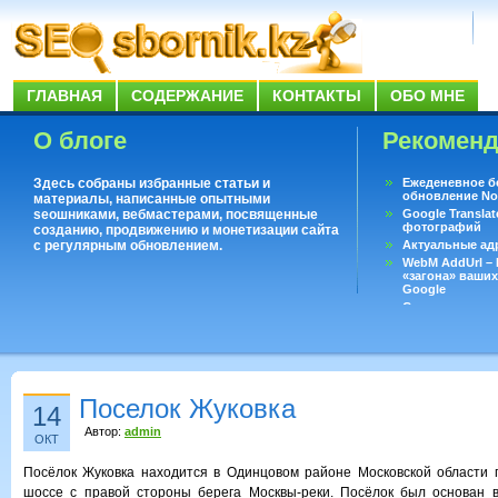
ГЛАВНАЯ
СОДЕРЖАНИЕ
КОНТАКТЫ
ОБО МНЕ
О блоге
Рекомен
Здесь собраны избранные статьи и
Ежеденевное б
обновление No
материалы, написанные опытными
seoшниками, вебмастерами, посвященные
Google Translat
фотографий
созданию, продвижению и монетизации сайта
с регулярным обновлением.
Актуальные ад
WebM AddUrl –
«загона» ваших
Google
Существует воп
ответить даже 
Переводчик Goo
Поселок Жуковка
14
Автор:
admin
ОКТ
Посёлок Жуковка находится в Одинцовом районе Московской области 
шоссе с правой стороны берега Москвы-реки. Посёлок был основан в