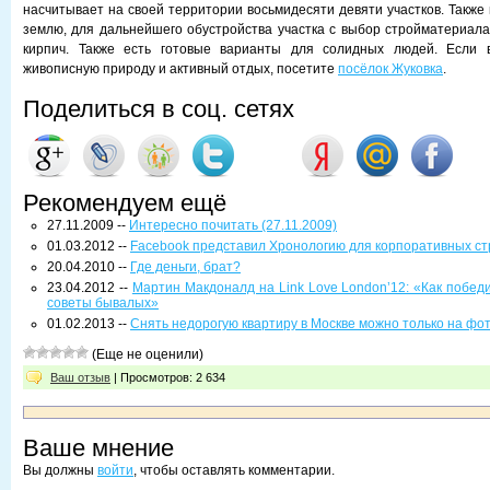
насчитывает на своей территории восьмидесяти девяти участков. Также
землю, для дальнейшего обустройства участка с выбор стройматериала 
кирпич. Также есть готовые варианты для солидных людей. Если 
живописную природу и активный отдых, посетите
посёлок Жуковка
.
Поделиться в соц. сетях
Рекомендуем ещё
27.11.2009 --
Интересно почитать (27.11.2009)
01.03.2012 --
Facebook представил Хронологию для корпоративных с
20.04.2010 --
Где деньги, брат?
23.04.2012 --
Мартин Макдоналд на Link Love London’12: «Как победи
советы бывалых»
01.02.2013 --
Снять недорогую квартиру в Москве можно только на фо
(Еще не оценили)
Ваш отзыв
| Просмотров: 2 634
Ваше мнение
Вы должны
войти
, чтобы оставлять комментарии.