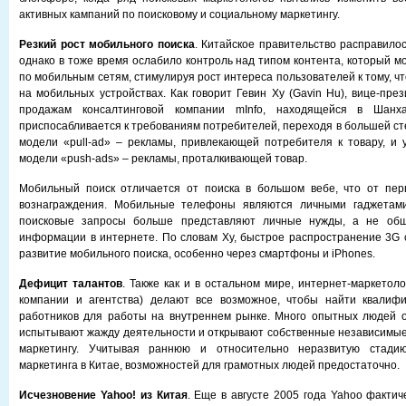
активных кампаний по поисковому и социальному маркетингу.
Резкий рост мобильного поиска
. Китайское правительство расправило
однако в тоже время ослабило контроль над типом контента, который м
по мобильным сетям, стимулируя рост интереса пользователей к тому, ч
на мобильных устройствах. Как говорит Гевин Ху (Gavin Hu), вице-пре
продажам консалтинговой компании mInfo, находящейся в Шанх
приспосабливается к требованиям потребителей, переходя в большей ст
модели «pull-ad» – рекламы, привлекающей потребителя к товару, и
модели «push-ads» – рекламы, проталкивающей товар.
Мобильный поиск отличается от поиска в большом вебе, что от перв
вознаграждения. Мобильные телефоны являются личными гаджетами
поисковые запросы больше представляют личные нужды, а не об
информации в интернете. По словам Ху, быстрое распространение 3G 
развитие мобильного поиска, особенно через смартфоны и iPhones.
Дефицит талантов
. Также как и в остальном мире, интернет-маркетол
компании и агентства) делают все возможное, чтобы найти квалиф
работников для работы на внутреннем рынке. Много опытных людей о
испытывают жажду деятельности и открывают собственные независимы
маркетингу. Учитывая раннюю и относительно неразвитую стадию
маркетинга в Китае, возможностей для грамотных людей предостаточно.
Исчезновение Yahoo! из Китая
. Еще в августе 2005 года Yahoo фактич