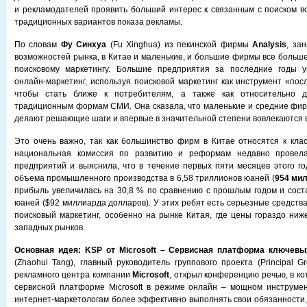
и рекламодателей проявить больший интерес к связанным с поиском в
традиционных вариантов показа рекламы.
По словам
Фу Синхуа
(Fu Xinghua) из пекинской фирмы
Analysis
, за
возможностей рынка, в Китае и маленькие, и большие фирмы все больш
поисковому маркетингу. Большие предприятия за последние годы 
онлайн-маркетинг, используя поисковой маркетинг как инструмент «пос
чтобы стать ближе к потребителям, а также как относительно д
традиционным формам СМИ. Она сказала, что маленькие и средние фир
делают решающие шаги и впервые в значительной степени вовлекаются в
Это очень важно, так как большинство фирм в Китае относятся к клас
национальная комиссия по развитию и реформам недавно провел
предприятий и выяснила, что в течение первых пяти месяцев этого го
объема промышленного производства в 6,58 триллионов юаней (
954 ми
прибыль увеличилась на 30,8 % по сравнению с прошлым годом и сост
юаней ($92 миллиарда долларов). У этих ребят есть серьезные средств
поисковый маркетинг, особенно на рынке Китая, где цены гораздо ниж
западных рынков.
Основная идея: KSP от Microsoft – Сервисная платформа ключев
(Zhaohui Tang), главный руководитель группового проекта (Principal 
рекламного центра компании
Microsoft
, открыл конференцию речью, в к
сервисной платформе Microsoft в режиме онлайн – мощном инструмен
интернет-маркетологам более эффективно выполнять свои обязанности,