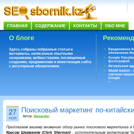
ГЛАВНАЯ
СОДЕРЖАНИЕ
КОНТАКТЫ
ОБО МНЕ
О блоге
Рекомен
Здесь собраны избранные статьи и
Ежеденевное б
обновление No
материалы, написанные опытными
seoшниками, вебмастерами, посвященные
Google Translat
фотографий
созданию, продвижению и монетизации сайта
с регулярным обновлением.
Актуальные ад
WebM AddUrl –
«загона» ваших
Google
Существует воп
ответить даже 
Переводчик Goo
Поисковый маркетинг по-китайск
27
Автор:
Alexander
НОЯ
Предлагаем вашему вниманию обзор рынка поискового маркетинга в 
Крисом Шерманом (Chris Sherman)
, исполнительным редактором Sea