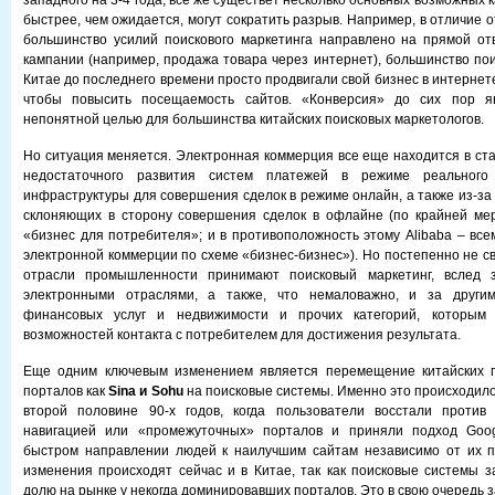
западного на 3-4 года, все же существет несколько основных возможных 
быстрее, чем ожидается, могут сократить разрыв. Например, в отличие о
большинство усилий поискового маркетинга направлено на прямой от
кампании (например, продажа товара через интернет), большинство пои
Китае до последнего времени просто продвигали свой бизнес в интернете
чтобы повысить посещаемость сайтов. «Конверсия» до сих пор яв
непонятной целью для большинства китайских поисковых маркетологов.
Но ситуация меняется. Электронная коммерция все еще находится в ста
недостаточного развития систем платежей в режиме реального 
инфраструктуры для совершения сделок в режиме онлайн, а также из-за
склоняющих в сторону совершения сделок в офлайне (по крайней мер
«бизнес для потребителя»; и в противоположность этому Alibaba – все
электронной коммерции по схеме «бизнес-бизнес»). Но постепенно не с
отрасли промышленности принимают поисковый маркетинг, вслед 
электронными отраслями, а также, что немаловажно, и за другим
финансовых услуг и недвижимости и прочих категорий, которым 
возможностей контакта с потребителем для достижения результата.
Еще одним ключевым изменением является перемещение китайских п
порталов как
Sina и Sohu
на поисковые системы. Именно это происходило
второй половине 90-х годов, когда пользователи восстали против
навигацией или «промежуточных» порталов и приняли подход Goog
быстром направлении людей к наилучшим сайтам независимо от их п
изменения происходят сейчас и в Китае, так как поисковые системы 
долю на рынке у некогда доминировавших порталов. Это в свою очередь 