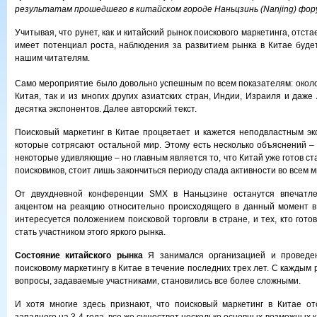
результатам прошедшего в китайском городе Наньцзинь (Nanjing) фор
Учитывая, что рунет, как и китайский рынок поискового маркетинга, отста
имеет потенциал роста, наблюдения за развитием рынка в Китае буде
нашим читателям.
Само мероприятие было довольно успешным по всем показателям: около 
Китая, так и из многих других азиатских стран, Индии, Израиля и даже
десятка экспонентов. Далее авторский текст.
Поисковый маркетинг в Китае процветает и кажется неподвластным эк
которые сотрясают остальной мир. Этому есть несколько объяснений –
некоторые удивляющие – но главным является то, что Китай уже готов с
поисковиков, стоит лишь закончиться периоду спада активности во всем м
От двухдневной конференции SMX в Наньцзине останутся впечатле
акцентом на реакцию относительно происходящего в данный момент в 
интересуется положением поисковой торговли в стране, и тех, кто гото
стать участником этого яркого рынка.
Состояние китайского рынка
Я занимался организацией и проведе
поисковому маркетингу в Китае в течение последних трех лет. С каждым 
вопросы, задаваемые участниками, становились все более сложными.
И хотя многие здесь признают, что поисковый маркетинг в Китае от