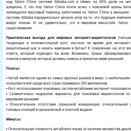
над Yahoo China системе Alibaba.com в обмен на 40% долю на кит
аукциона. С тех пор Yahoo China почти исчез c поисковой арены Кита
наблюдался массовый переход работников из Yahoo China в меньшие 
система Alibaba парадоксально делала упор на то, что будущее компан
вокруг поиска. И не удивительно, что в мировом масштабе Yahoo 
существование.
Практическая выгода для мировых интернет-маркетологов
Учитыв
тенденции и положительный рост, настало ли время для интернет-
решительный шаг и начать кампании в Китае? К сожалению, на этот во
ответа, который подходил бы всем. Возможно, лучше сформулировать
плюсов и минусов, которые должны помочь в принятии вами решения.
Плюсы:
• Китай является одним из самых крупных рынков в мире, с наибольшим
пользователей среди всех стран (примерно 250 миллионов)
• Рост использования поисковых систем китайскими интернет-пользоват
• Сравнительно недорогие варианты для поисковых маркетологов по
мировыми рынками
• Относительное отсутствие серьезной конкуренции; относительная 
топовых позиций в органической и платной выдаче
Минусы:
• Относительная сложность китайского языка (и наличие множества диале