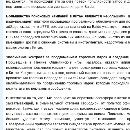
но, кажется, что происходит это за счет потери популярности Yahoo! и
порталов, а не посредством уменьшения доли Baidu.
Большинство поисковых кампаний в Китае являются небольшими
. 
вице-президент платного провайдера программного обеспечения для п
adSage, сказал, что в 77% рекламных кампаний на Baidu участвуют толь
ключевых слов, в среднем 50 ключевых слов или даже меньше для всех 
В Китае проводится несколько больших кампаний, но большинство из ни
имеющими доступ к сложным системам и инструментам, недоступным б
маркетологов в Китае.
Увеличение контроля за продвижением торговых марок и создание 
Прошедшие в Пекине Олимпийские игры, казалось, оказали влия
использованию поискового маркетинга для продвижения торговых марок 
в Китае. Как уже отмечалось выше, поисковый маркетинг раньше исполь
привлечения трафика к определенным сайтам. Однако, благодаря ряду 
онлайн-кампаний по продвижению торговых марок, которые проходили
результаты по рекламным сообщеням.
И несмотря на то, что СМИ сообщают об обратном, блогсфера в Китае я
захватывающей, в значительной степени свободной от попыток офи
цензуры. Также, как и везде, комментарии, распространяющиеся в блог
могут оказаться на первых позициях в результатах поиска. Поисковые м
больше уделяют этому внимание, участвуя в кампаниях по пр
Своевременным примером является скандал из-за прокисшего молока, к
блогсфере, когда ряд поисковых маркетологов пытались изменить во