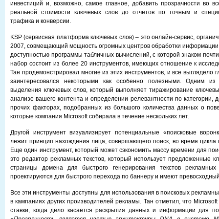
инвестиций и, возможно, самое главное, добавить прозрачности во в
реальной стоимости ключевых слов до отчетов по точным и специ
трафика и конверсии.
KSP (сервисная платформа ключевых слов) – это онлайн-сервис, органи
2007, совмещающий мощность огромных центров обработки информации Mi
доступностью программы табличных вычислений, с которой знаком почт
набор состоит из более 20 инструментов, имеющих отношение к исслед
Тан продемонстрировал многие из этих инструментов, и все выглядело г
заинтересовался некоторыми как особенно полезными. Одним из
выделения ключевых слов, который выполняет тиражирование ключевы
анализе вашего контента и определении релевантности по категории, д
прочих факторах, подобранных из большого количества данных о пов
которые компания Microsoft собирала в течение нескольких лет.
Другой инструмент визуализирует потенциальные «поисковые воронк
лежит принцип нахождения лица, совершающего поиск, во время цикла п
Еще один инструмент, который может сэкономить массу времени для пои
это редактор рекламных текстов, который использует предложенные к
страницы домена для быстрого генерирования текстов рекламных 
проектируются для быстрого перехода по баннеру и имеют превосходный
Все эти инструменты доступны для использования в поисковых рекламных
в кампаниях других производителей рекламы. Тан отметил, что Microso
ставки, когда дело касается раскрытия данных и информации для по