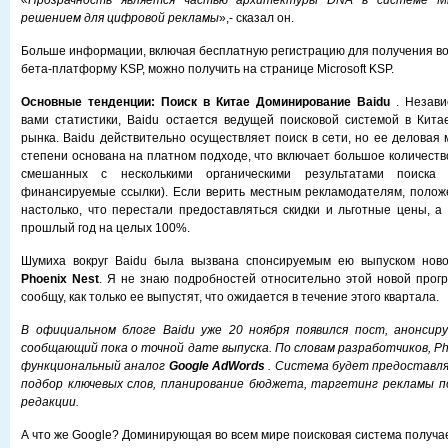
«
Прозрачность является частью архитектуры DNA в системе Micr
решением для цифровой рекламы
»,- сказал он.
Больше информации, включая бесплатную регистрацию для получения в
бета-платформу KSP, можно получить на странице Microsoft KSP.
Основные тенденции: Поиск в Китае
Доминирование Baidu
. Незав
вами статистики, Baidu остается ведущей поисковой системой в Кит
рынка. Baidu действительно осуществляет поиск в сети, но ее деловая
степени основана на платном подходе, что включает большое количеств
смешанных с несколькими органическими результатами поиска 
финансируемые ссылки). Если верить местным рекламодателям, полож
настолько, что перестали предоставляться скидки и льготные цены, а 
прошлый год на целых 100%.
Шумиха вокруг Baidu была вызвана спонсируемым ею выпуском нов
Phoenix Nest
. Я не знаю подробностей относительно этой новой прог
сообщу, как только ее выпустят, что ожидается в течение этого квартала.
В официальном блоге Baidu уже 20 ноября появился пост, анонсир
сообщающий пока о точной дате выпуска. По словам разработчиков, Pho
функциональный аналог
Google AdWords
. Система будет предоставля
подбор ключевых слов, планирование бюджета, таргетинг рекламы по
редакции.
А что же Google? Доминирующая во всем мире поисковая система получае