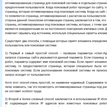
оптимизированную страницу для поисковой системы и отдельную страниц
предпочтения пользователя. Когда поисковый робот проходит по сайту, т
страницу, которая оптимизирована под поисковую систему. Когда на сайт 
то появляется страница, оптимизированная с расчетом на пользователя
сторона данной технологии оптимизации страниц
заключается в том, что
страниц, оптимизированных под поисковые системы, которые, с точки зр
являются некорректными из-за постоянного повторения ключевых слов. 
помогает скрывать код источника, используя специальные скрипты клоаки
Существует два способа, с помощью которых скрипт клоакинга определяет
пользователь или поисковая система:
1) Первый и самый простой способ – проверка параметра «User-Ag
запросе страницы сайта указывается данный параметр. Если страницу 
робот, параметр содержит имя поисковой системы. Если скрипт клоакин
систему, то предоставляется страница, которая специально была оп
поисковую систему. Если распознавание поисковой системы не произош
запрос исходит от пользователя.
Хотя этот способ очень простой, он наименее надежный. Содержимое п
легко изменить, так что посмотреть оптимизированные страницы под ра
не составит особого труда.
2) Второй и более сложный способ заключается в использовании IP. Ис
IP, содержащая список IP адресов всех известных поисковых робот