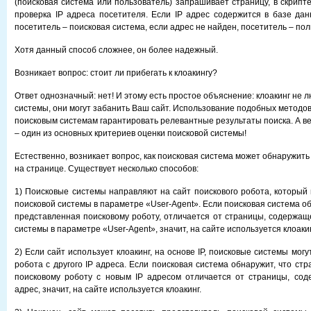
(поисковая система или пользователь) запрашивает страницу, в скрипт
проверка IP адреса посетителя. Если IP адрес содержится в базе данн
посетитель – поисковая система, если адрес не найден, посетитель – пол
Хотя данный способ сложнее, он более надежный.
Возникает вопрос: стоит ли прибегать к клоакингу?
Ответ однозначный: нет! И этому есть простое объяснение: клоакинг не 
системы, они могут забанить Ваш сайт. Использование подобных методов
поисковым системам гарантировать релевантные результаты поиска. А в
– один из основных критериев оценки поисковой системы!
Естественно, возникает вопрос, как поисковая система может обнаружить
на странице. Существует несколько способов:
1) Поисковые системы направляют на сайт поискового робота, который
поисковой системы в параметре «User-Agent». Если поисковая система об
представленная поисковому роботу, отличается от страницы, содержащ
системы в параметре «User-Agent», значит, на сайте используется клоакин
2) Если сайт использует клоакинг, на основе IP, поисковые системы могу
робота с другого IP адреса. Если поисковая система обнаружит, что ст
поисковому роботу с новым IP адресом отличается от страницы, сод
адрес, значит, на сайте используется клоакинг.