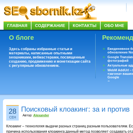
ГЛАВНАЯ
СОДЕРЖАНИЕ
КОНТАКТЫ
ОБО МНЕ
О блоге
Рекомен
Здесь собраны избранные статьи и
Ежеденевное б
обновление No
материалы, написанные опытными
seoшниками, вебмастерами, посвященные
Google Translat
фотографий
созданию, продвижению и монетизации сайта
с регулярным обновлением.
Актуальные ад
WebM AddUrl –
«загона» ваших
Google
Существует воп
ответить даже 
Переводчик Goo
Поисковый клоакинг: за и против
28
Автор:
Alexander
СЕН
Клоакинг – технология выдачи разных страниц разным пользователям. Е
причина использования клоакинга:данный метод позволяет создавать от