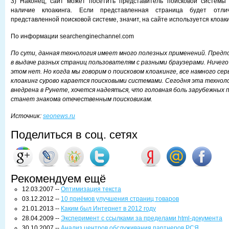
3) Наконец, сайт может посетить представитель поисковой системы 
наличие клоакинга. Если представленная страница будет отли
представленной поисковой системе, значит, на сайте используется клоаки
По информации searchenginechannel.com
По сути, данная технология имеет много полезных применений. Предп
в выдаче разных страниц пользователям с разными браузерами. Ничего
этом нет. Но когда мы говорим о поисковом клоакинге, все намного се
клоакинг сурово карается поисковыми системами. Сегодня эта технол
внедрена в Рунете, хочется надеяться, что головная боль зарубежных 
станет знакома отечественным поисковикам.
Источник:
seonews.ru
Поделиться в соц. сетях
Рекомендуем ещё
12.03.2007 --
Оптимизация текста
03.12.2012 --
10 приёмов улучшения страниц товаров
21.01.2013 --
Каким был Интернет в 2012 году
28.04.2009 --
Эксперимент с ссылками за пределами html-документа
30.10.2007 --
Анализ центров обслуживания партнеров РСЯ