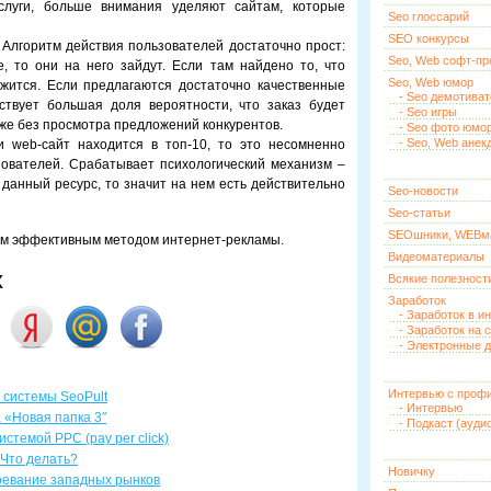
луги, больше внимания уделяют сайтам, которые
Seo глоссарий
SEO конкурсы
. Алгоритм действия пользователей достаточно прост:
Seo, Web софт-п
, то они на него зайдут. Если там найдено то, что
Seo, Web юмор
ржится. Если предлагаются достаточно качественные
- Seo демотива
твует большая доля вероятности, что заказ будет
- Seo игры
же без просмотра предложений конкурентов.
- Seo фото юмо
- Seo, Web анек
и web-сайт находится в топ-10, то это несомненно
зователей. Срабатывает психологический механизм –
 данный ресурс, то значит на нем есть действительно
Seo-новости
Seo-статьи
SEOшники, WEBм
ым эффективным методом интернет-рекламы.
Видеоматериалы
х
Всякие полезност
Заработок
- Заработок в и
- Заработок на 
- Электронные д
Интервью с проф
 системы SeoPult
- Интервью
 «Новая папка 3″
- Подкаст (ауди
стемой PPC (pay per click)
 Что делать?
Новичку
оевание западных рынков