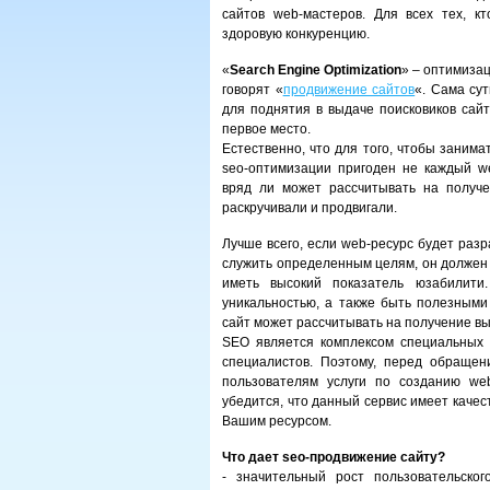
сайтов web-мастеров. Для всех тех, к
здоровую конкуренцию.
«
Search Engine Optimization
» – оптимиза
говорят «
продвижение сайтов
«. Сама су
для поднятия в выдаче поисковиков сайт
первое место.
Естественно, что для того, чтобы занима
seo-оптимизации пригоден не каждый we
вряд ли может рассчитывать на получе
раскручивали и продвигали.
Лучше всего, если web-ресурс будет раз
служить определенным целям, он должен
иметь высокий показатель юзабилити.
уникальностью, а также быть полезными
сайт может рассчитывать на получение вы
SEO является комплексом специальных 
специалистов. Поэтому, перед обращен
пользователям услуги по созданию we
убедится, что данный сервис имеет каче
Вашим ресурсом.
Что дает seo-продвижение сайту?
- значительный рост пользовательско