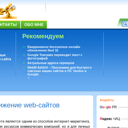
НТАКТЫ
ОБО МНЕ
Рекомендуем
Ежеденевное бесплатное онлайн
обновление Nod 32
ные
Google Translate переводит текст с
фотографий
 сайта
Актуальные адреса серверов
WebM AddUrl – Программа для быстрого
«загона» ваших сайтов в ПС Yandex и
Google
Существует вопросы, на которые не может
ответить даже Google
Переводчик Google для Android
Апдейты
ижение web-сайтов
G
o
o
g
le
PR
Я
ндекс
тИЦ
те является одним из способов интернет-маркетинга,
я ресурсов коммерческих компаний, но и для личных
выдача