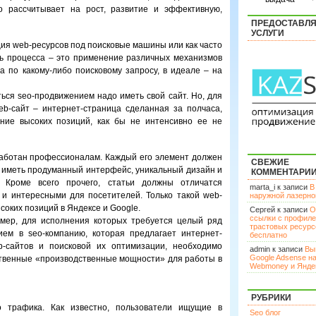
то рассчитывает на рост, развитие и эффективную,
ПРЕДОСТАВЛ
УСЛУГИ
ция web-ресурсов под поисковые машины или как часто
ть процесса – это применение различных механизмов
а по какому-либо поисковому запросу, в идеале – на
ться seo-продвижением надо иметь свой сайт. Но, для
b-сайт – интернет-страница сделанная за полчаса,
ние высоких позиций, как бы не интенсивно ее не
работан профессионалам. Каждый его элемент должен
СВЕЖИЕ
 иметь продуманный интерфейс, уникальный дизайн и
КОММЕНТАРИ
 Кроме всего прочего, статьи должны отличатся
marta_i к записи
В
 и интересными для посетителей. Только такой web-
наружной лазерн
соких позиций в Яндексе и Google.
Сергей к записи
О
ссылки с профил
мер, для исполнения которых требуется целый ряд
трастовых ресурс
ием в seo-компанию, которая предлагает интернет-
бесплатно
b-сайтов и поисковой их оптимизации, необходимо
admin к записи
Вы
Google Adsense н
ственные «производственные мощности» для работы в
Webmoney и Янде
РУБРИКИ
го трафика. Как известно, пользователи ищущие в
Seo блог