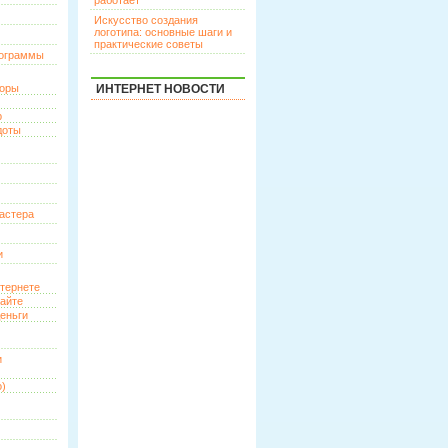
работает
Искусство создания
логотипа: основные шаги и
практические советы
рограммы
торы
ИНТЕРНЕТ НОВОСТИ
р
доты
астера
и
нтернете
сайте
еньги
и
о)