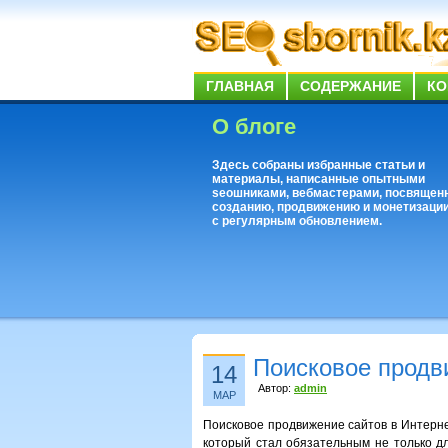
ГЛАВНАЯ
СОДЕРЖАНИЕ
КО
О блоге
Здесь собраны избранные статьи и
материалы, написанные опытными
seoшниками, вебмастерами, посвящен
созданию, продвижению и монетизации
с регулярным обновлением.
Поисковое продв
14
Автор:
admin
МАР
Поисковое продвижение сайтов в Интерне
который стал обязательным не только дл