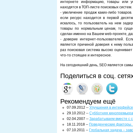
интернете информацию, товары или ус
находятся в ТОП-листе поисковых систем.
- увеличение продаж каких-либо товаров
если ресурс находится в первой десятке
искалось, то пользователь на нем заде
товары по нормальным ценам, то сущес
сделан именно на Вашем web-проекте, да
- доверие интернет-пользователей. Есл
является причиной доверия к нему поль
раз поисковая система высоко оценивает
что-то стоящее и интересное.
На сегодняшний день, SEO является сам
Поделиться в соц. сетя
Рекомендуем ещё
07.09.2012 --
Улучшения в интерфейсе
29.10.2012 --
Субботняя кинопремьера
02.04.2007 --
Зарабатываем вместе с си
18.11.2018 --
Поведенческие факторы.
07.10.2011 --
Глобальная задача – зав