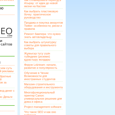
Как спланировать переезд в
Атырау: от идеи до новой
жизни на Каспии
ЯЮ
Как выбрать пластиковую
бочку: практическое
руководство
Продажа и покупка аккаунтов
Twitter: особенности, риски и
правила
Ремонт бампера: что нужно
знать автовладельцу
Как выбрать штукатурку:
советы для правильного
выбора
Жұмысқа түсу үшін
түйіндеме (резюме)
құрастыру жолдары
И
Форум Lolzteam: начало,
развитие и популярность
 чем суть
ой рекламы
Обучение в Чехии:
Возможности для
братные
иностранных студентов
ей
ов за
Магазин строительного
оборудования и инструмента
вод денег с
Многофункциональный
а
принтер Canon:
кс Деньги
универсальное решение для
дома и офиса
Project management software
Что такое SEO и как оно