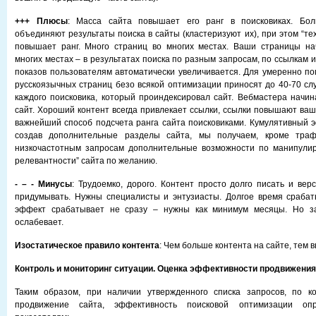
+++ Плюсы
: Масса сайта повышает его ранг в поисковиках. Бол
объединяют результаты поиска в сайты (кластеризуют их), при этом “те
повышает ранг. Много страниц во многих местах. Ваши страницы на
многих местах – в результатах поиска по разным запросам, по ссылкам и
показов пользователям автоматически увеличивается. Для умеренно п
русскоязычных страниц безо всякой оптимизации приносят до 40-70 сл
каждого поисковика, который проиндексировал сайт. Вебмастера начи
сайт. Хороший контент всегда привлекает ссылки, ссылки повышают ваш
важнейший способ подсчета ранга сайта поисковиками. Кумулятивный э
создав дополнительные разделы сайта, мы получаем, кроме траф
низкочастотным запросам дополнительные возможности по манипули
релевантности” сайта по желанию.
- – - Минусы
: Трудоемко, дорого. Контент просто долго писать и вер
придумывать. Нужны специалисты и энтузиасты. Долгое время срабат
эффект срабатывает не сразу – нужны как минимум месяцы. Но з
ослабевает.
Изостатическое правило контента
: Чем больше контента на сайте, тем 
Контроль и мониторинг ситуации. Оценка эффективности продвижения
Таким образом, при наличии утвержденного списка запросов, по к
продвижение сайта, эффективность поисковой оптимизации оп