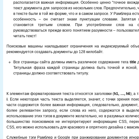
располагается важная информация. Особенно ценно “точное вхожд
текст документа для запросов из нескольких слов. Предпочтительно, 
в тексте были в той же форме, что и в самом запросе. У Рамблера ес
особенность – он считает знаки пунктуации словами. Запятая
становится третьим словом. При употреблении слов на с
руководствоваться прежде всего понятием разумности – пользовате
читать текст!
Поисковые машины накладывают ограничения на индексируемый объе
рекомендуется создавать документы до 128 килобайт.
Все страницы сайта должны иметь различное содержание тега
title
д
Титульная фраза каждой страницы должна быть точной и ясной,
страницы должно соответствовать титулу.
К элементам форматирования текста относятся заголовки (
h1, …, h6
), а 
i
. Если некоторая часть текста выделяется, значит, с точки зрения пои
части содержится более важная информация, следовательно, документ,
более релевантен запросу, если слова из него, содержатся в выдел
использование этих тэгов в документе желательно, но в разумных количест
большинство поисковиков не интерпретируют информацию CSS, перео
CSS, его можно использовать для красивого и опрятного дизайна с макси
Служебные тэги Рамблер и Google при ранжировании документов игно