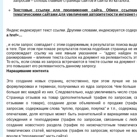
запросам – сплошь главные страницы сайтов и сайты из каталога.
Текстовые ссылки для продвижения сайта. Обмен ссылка
тематическими сайтами для увеличения авторитетности интернет
Яндекс индексирует текст ссылки. Другими словами, индексируется содер
a href=…
, и если запрос совпадает с этим содержимым, в результатах поиска выд
в теге. При этом при показе результатов поиска подобная страница не им
сопровождает ссылку на нее явным указанием – “адрес найден по
ранжирование – влияние текста ссылок на документ на релевантность эт
То есть, если слова из запроса встречаются в тексте ссылки на документ 
это повышает его релевантность данному запросу.
Наращивание контента
Это создание новых страниц, естественно, при этом лучше не за
формулировках и терминах, получаемых из ядра запросов. Чем больше 
больше вес каждой из них. Следовательно, надо увеличивать число стр
Страница отзывов на товар (дополнительный трафик по запросам, с
отзывами о товаре), создание доски объявлений о продаже (траф
запросам, содержащим слова “куплю, продаю, покупка” и т.п., содержа
опечатками, доля которых может быть значительной и вариациями наз
обсуждения и техподдержки (трафик по запросам, связанным с люб
создание новостного раздела (трафик по низкочастотным тематическ
тематических статей, материалов (трафик по запросам, которые не в
вошли в “продающую” часть сайта).