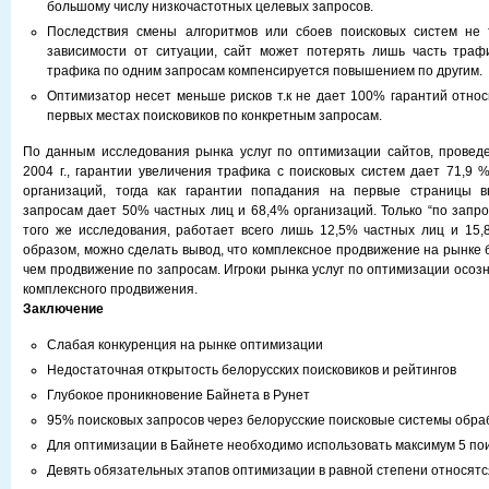
большому числу низкочастотных целевых запросов.
Последствия смены алгоритмов или сбоев поисковых систем не 
зависимости от ситуации, сайт может потерять лишь часть траф
трафика по одним запросам компенсируется повышением по другим.
Оптимизатор несет меньше рисков т.к не дает 100% гарантий отно
первых местах поисковиков по конкретным запросам.
По данным исследования рынка услуг по оптимизации сайтов, проведен
2004 г., гарантии увеличения трафика с поисковых систем дает 71,9 
организаций, тогда как гарантии попадания на первые страницы 
запросам дает 50% частных лиц и 68,4% организаций. Только “по запро
того же исследования, работает всего лишь 12,5% частных лиц и 15,
образом, можно сделать вывод, что комплексное продвижение на рынке 
чем продвижение по запросам. Игроки рынка услуг по оптимизации осоз
комплексного продвижения.
Заключение
Слабая конкуренция на рынке оптимизации
Недостаточная открытость белорусских поисковиков и рейтингов
Глубокое проникновение Байнета в Рунет
95% поисковых запросов через белорусские поисковые системы обра
Для оптимизации в Байнете необходимо использовать максимум 5 по
Девять обязательных этапов оптимизации в равной степени относятс