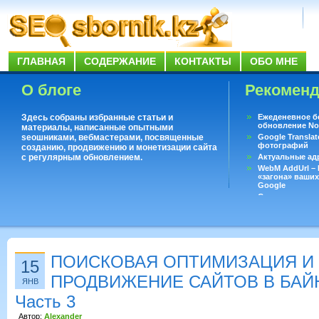
ГЛАВНАЯ
СОДЕРЖАНИЕ
КОНТАКТЫ
ОБО МНЕ
О блоге
Рекомен
Здесь собраны избранные статьи и
Ежеденевное б
обновление No
материалы, написанные опытными
seoшниками, вебмастерами, посвященные
Google Translat
фотографий
созданию, продвижению и монетизации сайта
с регулярным обновлением.
Актуальные ад
WebM AddUrl –
«загона» ваших
Google
Существует воп
ответить даже 
Переводчик Goo
ПОИСКОВАЯ ОПТИМИЗАЦИЯ И
15
ПРОДВИЖЕНИЕ САЙТОВ В БАЙ
ЯНВ
Часть 3
Автор:
Alexander