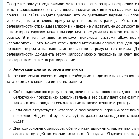
Google использует содержимое мета-тэга description при построении с
текста, содержащих слова из запроса, выдаваемых рядом со ссылкой на 
поиска. На сайте Яндекса указано, что он учитывает первые 50 слов
условии, что это слово присутствует в тексте страницы. Мета-тег 
релевантности страницы запросу в Яндексе не участвует, но до двухсот п
в некоторых случаях может выводиться в результатах поиска как пер
ссылке. Эти теги активно использует поисковая система all.by, поэ
использовать – это может стать дополнительным аргументом для пр
решения перейти на ваш сайт по ссылке с результатов поиска. Д
релевантности документа этому запросу можно проводить за счет во
факторы, влияющие на ранжирование.
Аннотации для каталогов и рейтингов
На основе семантического ядра необходимо подготовить описания с
каталогов с дальнейшей его регистрацией.
Сайт поднимается в результатах, если слова запроса совпадают с оп
белорусских поисковиках дополнительный вес сайту дает сам факт п
так как в него попадают ссылки только на качественные страницы.
Если сайт отсутствует в каталоге, а пользователь ограничивает поис
позволяет Яндекс, all.by, akavita.by), то даже при совпадении с те
будет.
Для однословных запросов, обычно навигационных, как нельзя лу
соответствующей категории каталога. В выдаче Яндекса по по