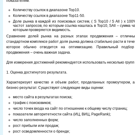
показателям:
Количеству ссылок в диапазоне Тор10.
Количеству ссылок в диапазоне Тор11-50.
Доле рынка в каждой из поисковых систем, ( S Top10 / S All ) х 100
частот запросов, по которым ссылка нашлась в Тор10, SAll – сумма ч
которым проверяется видимость.
Сравнение долей рынка на разных этапах продвижения – отличны
стандартном комплексе работ доля рынка должна стабильно расти в тече
которое обычно отводится на оптимизацию. Правильный подбор
продвижения – очень важная задача.
Для измерения достижений рекомендуется использовать несколько групп
1. Оценка достигнутого результата.
Характеризует качество и объем работ, проделанных промоутером, а
бизнес-результат. Существуют следующие виды оценки:
место сайта в результатах поиска;
трафик с поисковиков;
число точек входа на сайт по отношению к общему числу страниц;
показатели авторитетности сайта (ИЦ, ВИЦ, PageRank);
число заполненных форм;
рост прибыли или продаж;
рост осведомленности о бренде;