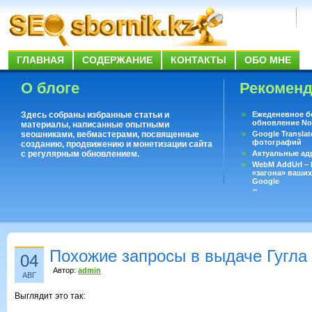
ГЛАВНАЯ
СОДЕРЖАНИЕ
КОНТАКТЫ
ОБО МНЕ
О блоге
Рекомен
Здесь собраны избранные статьи и
Ежеденевное б
обновление No
материалы, написанные опытными
seoшниками, вебмастерами, посвященные
Google Translat
фотографий
созданию, продвижению и монетизации сайта
с регулярным обновлением.
Актуальные ад
WebM AddUrl –
«загона» ваших
Google
Существует воп
ответить даже 
Переводчик Goo
Похожие запросы в выдаче Гугла
04
Автор:
admin
АВГ
Выглядит это так: